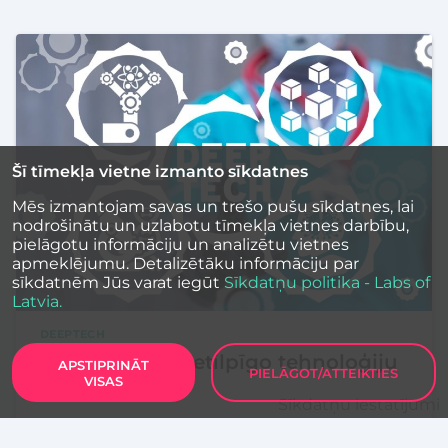
Šī tīmekļa vietne izmanto sīkdatnes
Mēs izmantojam savas un trešo pušu sīkdatnes, lai
nodrošinātu un uzlabotu tīmekļa vietnes darbību,
pielāgotu informāciju un analizētu vietnes
apmeklējumu. Detalizētāku informāciju par
sīkdatnēm Jūs varat iegūt
Sīkdatņu politika - Labs of
Latvia.
DEEPTECH
Baltijas zinātņietilpīgo tehnoloģiju
APSTIPRINĀT
PIELĀGOT/ATTEIKTIES
VISAS
nozare aug
Sīkdatņu iestatījumi