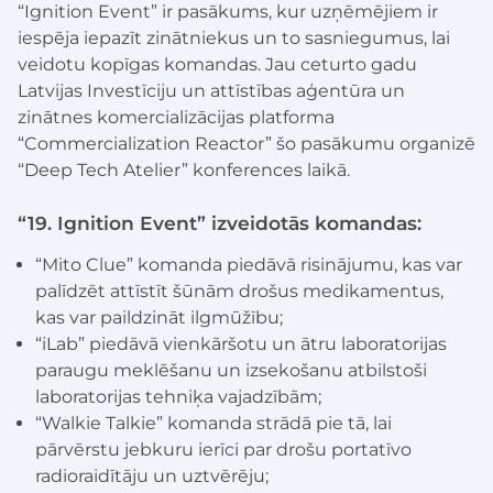
“Ignition Event” ir pasākums, kur uzņēmējiem ir
iespēja iepazīt zinātniekus un to sasniegumus, lai
veidotu kopīgas komandas. Jau ceturto gadu
Latvijas Investīciju un attīstības aģentūra un
zinātnes komercializācijas platforma
“Commercialization Reactor” šo pasākumu organizē
“Deep Tech Atelier” konferences laikā.
“19. Ignition Event” izveidotās komandas:
“Mito Clue” komanda piedāvā risinājumu, kas var
palīdzēt attīstīt šūnām drošus medikamentus,
kas var paildzināt ilgmūžību;
“iLab” piedāvā vienkāršotu un ātru laboratorijas
paraugu meklēšanu un izsekošanu atbilstoši
laboratorijas tehniķa vajadzībām;
“Walkie Talkie” komanda strādā pie tā, lai
pārvērstu jebkuru ierīci par drošu portatīvo
radioraidītāju un uztvērēju;