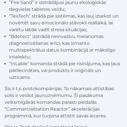
“Fire Sand” ir izstrādājusi jaunu ekoloģiskās
degvielas tabletes veidu;
“TexTech” strādā pie sistēmas, kas ļauj izsekot un
novērtēt savu emocionālo stāvokli reāllaikā, lai
varētu labāk vadīt stresa situācijas;
“Bdetect” izstrādā neinvazīvu melanomas
diagnosticēšanas ierīci, kas izmanto
multispektrālus datus kombinācijā ar mākslīgo
intelektu;
“InLable” komanda strādā pie risinājuma, kas ļaus
pārliecināties, vai produkts ir oriģināls un
uzticams.
Šīs ir t.s. protokompānijas. To nākamais attīstības
solis ir veidot jaunuzņēmumu. Šī pasākuma
veiksmīgākās komandas parasti piedalās
“Commercialization Reactor” akcelerācijas
programmā, kur turpina attīstīt savas ieceres.