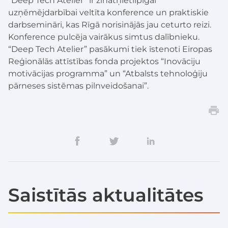
“Deep Tech Atelier” ir zinātņietilpīgai
uzņēmējdarbībai veltīta konference un praktiskie
darbsemināri, kas Rīgā norisinājās jau ceturto reizi.
Konference pulcēja vairākus simtus dalībnieku.
“
Deep Tech Atelier” pasākumi tiek īstenoti Eiropas
Reģionālās attīstības fonda projektos “Inovāciju
motivācijas programma” un “Atbalsts tehnoloģiju
pārneses sistēmas pilnveidošanai”.
Saistītās aktualitātes