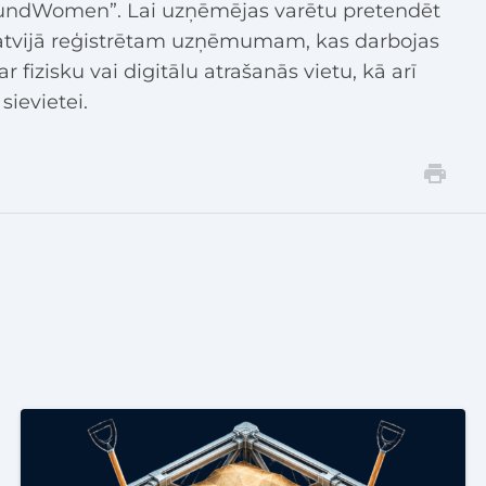
undWomen”. Lai uzņēmējas varētu pretendēt
Latvijā reģistrētam uzņēmumam, kas darbojas
 fizisku vai digitālu atrašanās vietu, kā arī
ievietei.