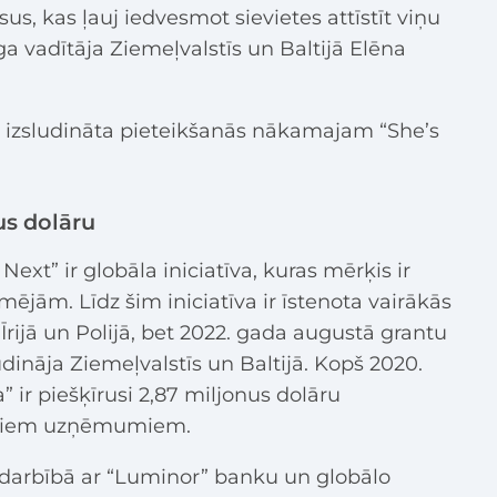
us, kas ļauj iedvesmot sievietes attīstīt viņu
ga vadītāja Ziemeļvalstīs un Baltijā Elēna
ks izsludināta pieteikšanās nākamajam “She’s
us dolāru
xt” ir globāla iniciatīva, kuras mērķis ir
ējām. Līdz šim iniciatīva ir īstenota vairākās
Īrijā un Polijā, bet 2022. gada augustā grantu
dināja Ziemeļvalstīs un Baltijā. Kopš 2020.
” ir piešķīrusi 2,87 miljonus dolāru
ošiem uzņēmumiem.
 sadarbībā ar “Luminor” banku un globālo