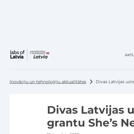
AKTU
Galvenā
izvēlne
Inovāciju un tehnoloģiju aktualitātes
Divas Latvijas uz
Divas Latvijas
grantu She’s N