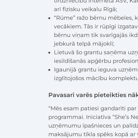
tirdzniecību internetā ASV, K
arī fizisku veikalu Rīgā;
“Rūme” ražo bērnu mēbeles, ka
vecākiem. Tās ir rūpīgi izgatavo
bērnu viņam tik svarīgajās ikdi
jebkurā telpā mājoklī;
Lietuvā šo grantu saņēma uz
iesildīšanās apģērbu profesio
Igaunijā grantu ieguva uzņē
izglītojošos mācību komplekt
Pavasarī varēs pieteikties 
“Mēs esam patiesi gandarīti par 
programmai. Iniciatīva “She’s Ne
uzņēmumu īpašnieces un palīdzo
maksājumu tīkla spēks kopā ar