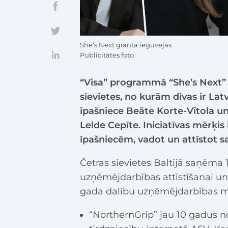
She’s Next granta ieguvējas
Publicitātes foto
“Visa” programmā “She’s Next” 
sievietes, no kurām divas ir La
īpašniece Beāte Korte-Vītola u
Lelde Cepīte. Iniciatīvas mērķi
īpašniecēm, vadot un attīstot s
Četras sievietes Baltijā saņēma 
uzņēmējdarbības attīstīšanai un
gada dalību uzņēmējdarbības 
“NorthernGrip” jau 10 gadus no