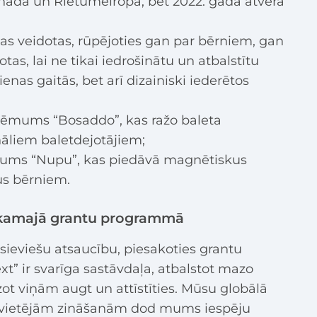
anādā un Rietumeiropā, bet 2022. gadā atvēra
s veidotas, rūpējoties gan par bērniem, gan
tas, lai ne tikai iedrošinātu un atbalstītu
enas gaitās, bet arī dizainiski iederētos
ņēmums “Bosaddo”, kas ražo baleta
nāliem baletdejotājiem;
mums “Nupu”, kas piedāvā magnētiskus
us bērniem.
nākamajā grantu programmā
sieviešu atsaucību, piesakoties grantu
xt” ir svarīga sastāvdaļa, atbalstot mazo
t viņām augt un attīstīties. Mūsu globālā
 vietējām zināšanām dod mums iespēju