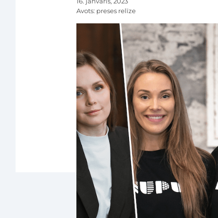
16. janvāris, 2023
Avots:
preses relīze