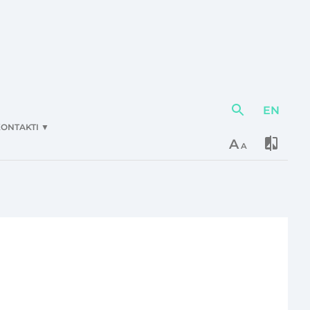
EN
Darbības
elementi
ONTAKTI
▼
A
A