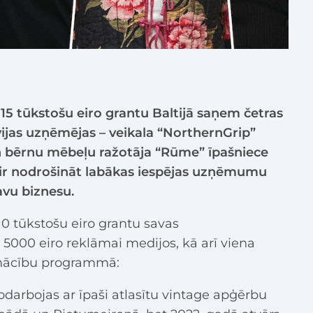
15 tūkstošu eiro grantu Baltijā saņem četras
tvijas uzņēmējas – veikala “NorthernGrip”
n bērnu mēbeļu ražotāja “Rūme” īpašniece
s ir nodrošināt labākas iespējas uzņēmumu
avu biznesu.
10 tūkstošu eiro grantu savas
 5000 eiro reklāmai medijos, kā arī viena
mācību programmā:
darbojas ar īpaši atlasītu vintage apģērbu