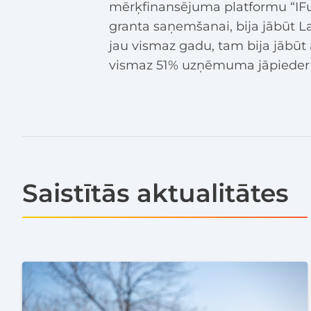
mērķfinansējuma platformu “IF
granta saņemšanai, bija jābūt 
jau vismaz gadu, tam bija jābūt ar
vismaz 51% uzņēmuma jāpieder s
Saistītās aktualitātes