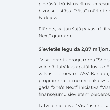
piedāvāt būtiskus rīkus un resurs
biznesu,” stāsta “Visa” mārketin
Fadejeva.
Plānots, ka jau šajā pavasarī ti
Next” grantam.
Sievietēs iegulda 2,87 miljon
“Visa” grantu programma “She’s Ne
veicināt labākus apstākļus uzņēm
valstīs, piemēram, ASV, Kanādā, 
programma pirmo reizi tika izslu
gada “She’s Next” iniciatīvā “Visa
finansējumu sievietēm pieder
Latvijā iniciatīvu “Visa” īsteno