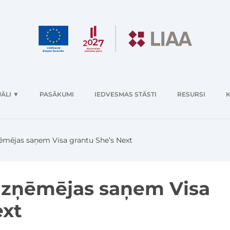
ĀLI
▼
PASĀKUMI
IEDVESMAS STĀSTI
RESURSI
K
ņēmējas saņem Visa grantu She’s Next
 uzņēmējas saņem Visa
ext