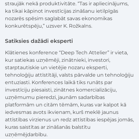
straujāk nekā produktivitāte. “Tas ir apliecinājums,
ka tikai kāpinot investīcijas zināšanu ietilpīgās
nozarēs spēsim saglabāt savas ekonomikas
konkurētspēju,” uzsver K. Rožkalns.
Satiksies dažādi eksperti
Klātienes konference “Deep Tech Attelier” ir vieta,
kur satiekas uzņēmēji, zinātnieki, investori,
starptautiskie un vietējie nozaru eksperti,
tehnoloģiju attīstītāji, valsts pārvalde un tehnoloģiju
entuziasti. Konferences laikā tiks runāts par
investīciju piesaisti, zinātnes komercializāciju,
uzņēmumu pieredzi, jaunām sadarbības
platformām un citām tēmām, kuras var kalpot kā
iedvesmas avots ikvienam, kurš meklē jaunus
attīstības virzienus un redz attīstības iespējas jomās,
kuras saistītas ar zināšanās balstītu
uzņēmējdarbību.