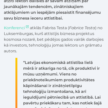
atzīti lektori dalīsies ar savām atziņām par
jaunākajām tendencēm, zinātniskajiem
atklājumiem un iespējām piesaistīt finansējumu
savu biznesa ieceru attīstībai.
Konferenci
atklās Fabriss Testa (
Fabrice Testa
) no
Luksemburgas, kurš attīstījis biznesa projektus
kosmosa nozarē, bet pēdējos gados vairāk darbojies
kā investors, tehnoloģiju jomas lektors un grāmatu
autors.
“Latvijas ekonomiskā attīstība lielā
mērā ir atkarīga no tā, cik produktīvi ir
mūsu uzņēmumi. Viens no
priekšnoteikumiem produktivitātes
kāpināšanai ir zinātņietilpīgu
tehnoloģiju izmantošana, kā arī
ieguldījumi pētniecībā un attīstībā. Lai
pavērtu priekškaru tam, kas notiek šajā