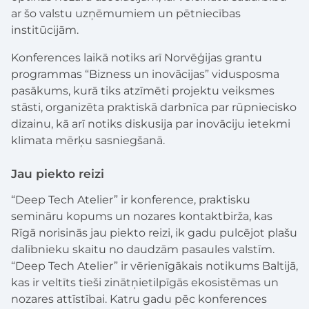
ar šo valstu uzņēmumiem un pētniecības
institūcijām.
Konferences laikā notiks arī Norvēģijas grantu
programmas “Bizness un inovācijas” vidusposma
pasākums, kurā tiks atzīmēti projektu veiksmes
stāsti, organizēta praktiskā darbnīca par rūpniecisko
dizainu, kā arī notiks diskusija par inovāciju ietekmi
klimata mērķu sasniegšanā.
Jau piekto reizi
“Deep Tech Atelier” ir konference, praktisku
semināru kopums un nozares kontaktbirža, kas
Rīgā norisinās jau piekto reizi, ik gadu pulcējot plašu
dalībnieku skaitu no daudzām pasaules valstīm.
“Deep Tech Atelier” ir vērienīgākais notikums Baltijā,
kas ir veltīts tieši zinātņietilpīgās ekosistēmas un
nozares attīstībai. Katru gadu pēc konferences