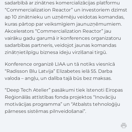
sadarbībā ar zinātnes komercializācijas platformu
“Commercialization Reactor” un investoriem dzimst
ap 10 zinātnieku un uzņēmēju veidotas komandas,
kuras pārtop par veiksmīgiem jaunuzņēmumiem.
Akcelerators “Commercialization Reactor” jau
vairāku gadu garumā ir konferences organizatoru
sadarbības partneris, veidojot jaunas komandas
zinātņietilpīgu biznesa ideju virzīšanai tirgū.
Konference organizē LIAA un tā notiks viesnīcā
“Radisson Blu Latvija” Elizabetes ielā 55. Darba
valoda – angļu, un dalība tajā būs bez maksas.
“Deep Tech Atelier” pasākumi tiek īstenoti Eiropas
Reģionālās attīstības fonda projektos “Inovāciju
motivācijas programma” un “Atbalsts tehnoloģiju
pārneses sistēmas pilnveidošanai”.