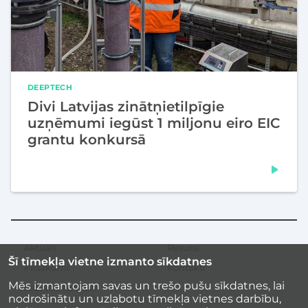
DEEPTECH
Divi Latvijas zinātņietilpīgie
uzņēmumi iegūst 1 miljonu eiro EIC
grantu konkursā
Aktuāli
Resursi
Sekundārā
Šī tīmekļa vietne izmanto sīkdatnes
izvēlne
Pasākumi
Kontakti
Mēs izmantojam savas un trešo pušu sīkdatnes, lai
Iedvesmas stāsti
nodrošinātu un uzlabotu tīmekļa vietnes darbību,