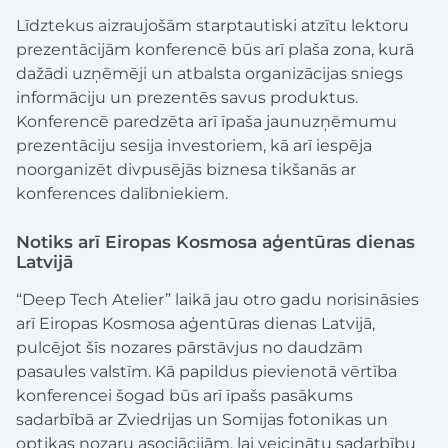
Līdztekus aizraujošām starptautiski atzītu lektoru
prezentācijām konferencē būs arī plaša zona, kurā
dažādi uzņēmēji un atbalsta organizācijas sniegs
informāciju un prezentēs savus produktus.
Konferencē paredzēta arī īpaša jaunuzņēmumu
prezentāciju sesija investoriem, kā arī iespēja
noorganizēt divpusējās biznesa tikšanās ar
konferences dalībniekiem.
Notiks arī Eiropas Kosmosa aģentūras dienas
Latvijā
“Deep Tech Atelier” laikā jau otro gadu norisināsies
arī Eiropas Kosmosa aģentūras dienas Latvijā,
pulcējot šīs nozares pārstāvjus no daudzām
pasaules valstīm. Kā papildus pievienotā vērtība
konferencei šogad būs arī īpašs pasākums
sadarbībā ar Zviedrijas un Somijas fotonikas un
optikas nozaru asociācijām, lai veicinātu sadarbību