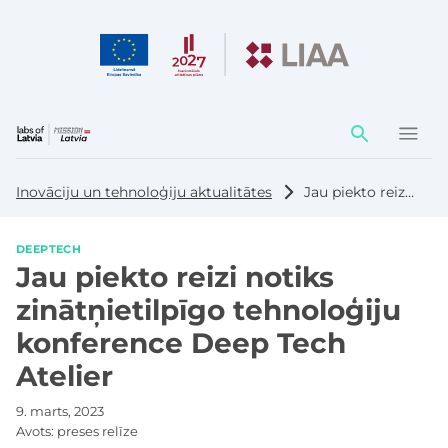
Darbības
elementi
Inovāciju un tehnoloģiju aktualitātes
Jau piekto reizi notiks zinātņietilpīgo tehnoloģiju konference Deep Tech Atelier
DEEPTECH
Jau piekto reizi notiks
zinātņietilpīgo tehnoloģiju
konference Deep Tech
Atelier
9. marts, 2023
Avots:
preses relīze