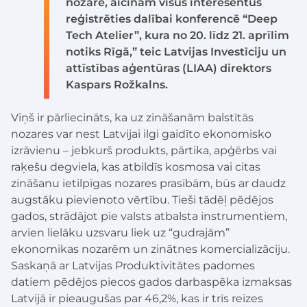
nozarē, aicinām visus interesentus
reģistrēties dalībai konferencē “Deep
Tech Atelier”, kura no 20. līdz 21. aprīlim
notiks Rīgā,” teic Latvijas Investīciju un
attīstības aģentūras (LIAA) direktors
Kaspars Rožkalns.
Viņš ir pārliecināts, ka uz zināšanām balstītās
nozares var nest Latvijai ilgi gaidīto ekonomisko
izrāvienu – jebkurš produkts, pārtika, apģērbs vai
raķešu degviela, kas atbildīs kosmosa vai citas
zināšanu ietilpīgas nozares prasībām, būs ar daudz
augstāku pievienoto vērtību. Tieši tādēļ pēdējos
gados, strādājot pie valsts atbalsta instrumentiem,
arvien lielāku uzsvaru liek uz “gudrajām”
ekonomikas nozarēm un zinātnes komercializāciju.
Saskaņā ar Latvijas Produktivitātes padomes
datiem pēdējos piecos gados darbaspēka izmaksas
Latvijā ir pieaugušas par 46,2%, kas ir trīs reizes