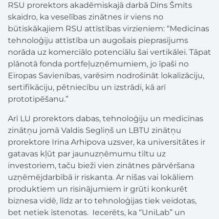
RSU prorektors akadēmiskajā darbā Dins Šmits
skaidro, ka veselības zinātnes ir viens no
būtiskākajiem RSU attīstības virzieniem: “Medicīnas
tehnoloģiju attīstība un augošais pieprasījums
norāda uz komerciālo potenciālu šai vertikālei. Tāpat
plānotā fonda portfeļuzņēmumiem, jo īpaši no
Eiropas Savienības, varēsim nodrošināt lokalizāciju,
sertifikāciju, pētniecību un izstrādi, kā arī
prototipēšanu.”
Arī LU prorektors dabas, tehnoloģiju un medicīnas
zinātņu jomā Valdis Segliņš un LBTU zinātņu
prorektore Irina Arhipova uzsver, ka universitātes ir
gatavas kļūt par jaunuzņēmumu tiltu uz
investoriem, taču bieži vien zinātnes pārvēršana
uzņēmējdarbībā ir riskanta. Ar nišas vai lokāliem
produktiem un risinājumiem ir grūti konkurēt
biznesa vidē, līdz ar to tehnoloģijas tiek veidotas,
bet netiek īstenotas. Iecerēts, ka “UniLab” un