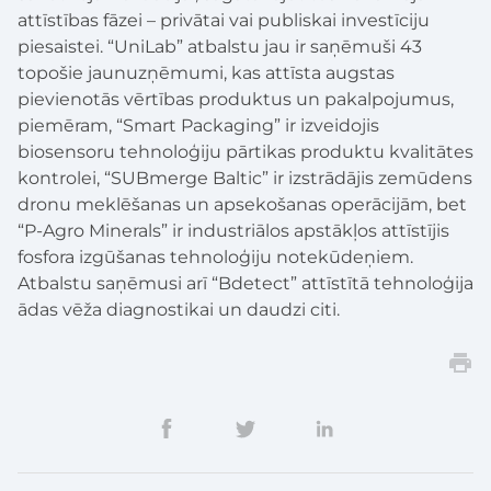
attīstības fāzei – privātai vai publiskai investīciju
piesaistei. “UniLab” atbalstu jau ir saņēmuši 43
topošie jaunuzņēmumi, kas attīsta augstas
pievienotās vērtības produktus un pakalpojumus,
piemēram, “Smart Packaging” ir izveidojis
biosensoru tehnoloģiju pārtikas produktu kvalitātes
kontrolei, “SUBmerge Baltic” ir izstrādājis zemūdens
dronu meklēšanas un apsekošanas operācijām, bet
“P-Agro Minerals” ir industriālos apstākļos attīstījis
fosfora izgūšanas tehnoloģiju notekūdeņiem.
Atbalstu saņēmusi arī “Bdetect” attīstītā tehnoloģija
ādas vēža diagnostikai un daudzi citi.