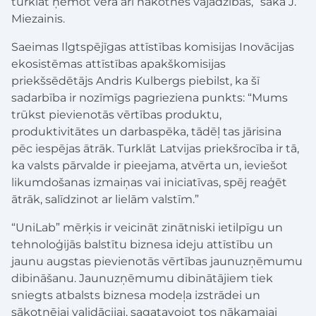
turklāt ņemot vērā arī nākotnes vajadzības,” saka J.
Miezainis.
Saeimas Ilgtspējīgas attīstības komisijas Inovācijas
ekosistēmas attīstības apakškomisijas
priekšsēdētājs Andris Kulbergs piebilst, ka šī
sadarbība ir nozīmīgs pagrieziena punkts: “Mums
trūkst pievienotās vērtības produktu,
produktivitātes un darbaspēka, tādēļ tas jārisina
pēc iespējas ātrāk. Turklāt Latvijas priekšrocība ir tā,
ka valsts pārvalde ir pieejama, atvērta un, ieviešot
likumdošanas izmaiņas vai iniciatīvas, spēj reaģēt
ātrāk, salīdzinot ar lielām valstīm.”
“UniLab” mērķis ir veicināt zinātniski ietilpīgu un
tehnoloģijās balstītu biznesa ideju attīstību un
jaunu augstas pievienotās vērtības jaunuzņēmumu
dibināšanu. Jaunuzņēmumu dibinātājiem tiek
sniegts atbalsts biznesa modeļa izstrādei un
sākotnējai validācijai, sagatavojot tos nākamajai