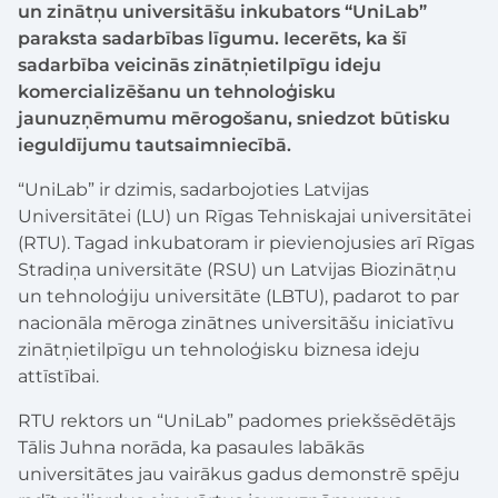
un zinātņu universitāšu inkubators “UniLab”
paraksta sadarbības līgumu. Iecerēts, ka šī
sadarbība veicinās zinātņietilpīgu ideju
komercializēšanu un tehnoloģisku
jaunuzņēmumu mērogošanu, sniedzot būtisku
ieguldījumu tautsaimniecībā.
“UniLab” ir dzimis, sadarbojoties Latvijas
Universitātei (LU) un Rīgas Tehniskajai universitātei
(RTU). Tagad inkubatoram ir pievienojusies arī Rīgas
Stradiņa universitāte (RSU) un Latvijas Biozinātņu
un tehnoloģiju universitāte (LBTU), padarot to par
nacionāla mēroga zinātnes universitāšu iniciatīvu
zinātņietilpīgu un tehnoloģisku biznesa ideju
attīstībai.
RTU rektors un “UniLab” padomes priekšsēdētājs
Tālis Juhna norāda, ka pasaules labākās
universitātes jau vairākus gadus demonstrē spēju