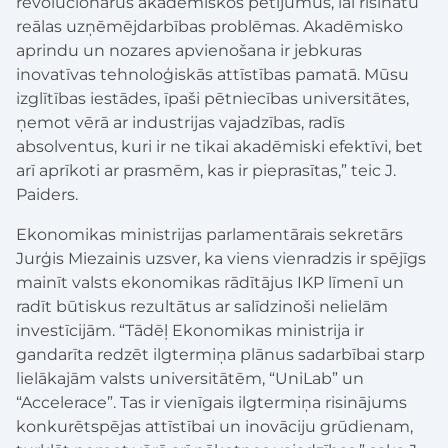
revolucionārus akadēmiskos pētījumus, lai risinātu
reālas uzņēmējdarbības problēmas. Akadēmisko
aprindu un nozares apvienošana ir jebkuras
inovatīvas tehnoloģiskās attīstības pamatā. Mūsu
izglītības iestādes, īpaši pētniecības universitātes,
ņemot vērā ar industrijas vajadzības, radīs
absolventus, kuri ir ne tikai akadēmiski efektīvi, bet
arī aprīkoti ar prasmēm, kas ir pieprasītas,” teic J.
Paiders.
Ekonomikas ministrijas parlamentārais sekretārs
Jurģis Miezainis uzsver, ka viens vienradzis ir spējīgs
mainīt valsts ekonomikas rādītājus IKP līmenī un
radīt būtiskus rezultātus ar salīdzinoši nelielām
investīcijām. “Tādēļ Ekonomikas ministrija ir
gandarīta redzēt ilgtermiņa plānus sadarbībai starp
lielākajām valsts universitātēm, “UniLab” un
“Accelerace”. Tas ir vienīgais ilgtermiņa risinājums
konkurētspējas attīstībai un inovāciju grūdienam,