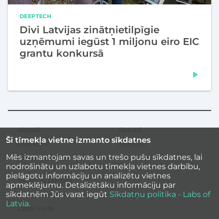
DEEPTECH
Divi Latvijas zinātņietilpīgie
uzņēmumi iegūst 1 miljonu eiro EIC
grantu konkursā
Aktuāli
Resursi
Sekundārā
Šī tīmekļa vietne izmanto sīkdatnes
izvēlne
Pasākumi
Kontakti
Mēs izmantojam savas un trešo pušu sīkdatnes, lai
Iedvesmas stāsti
nodrošinātu un uzlabotu tīmekļa vietnes darbību,
pielāgotu informāciju un analizētu vietnes
Sīkdatņu politika
apmeklējumu. Detalizētāku informāciju par
sīkdatnēm Jūs varat iegūt
Sīkdatņu politika - Labs of
Vietnes piekļūstamība
Latvia.
Lapas karte