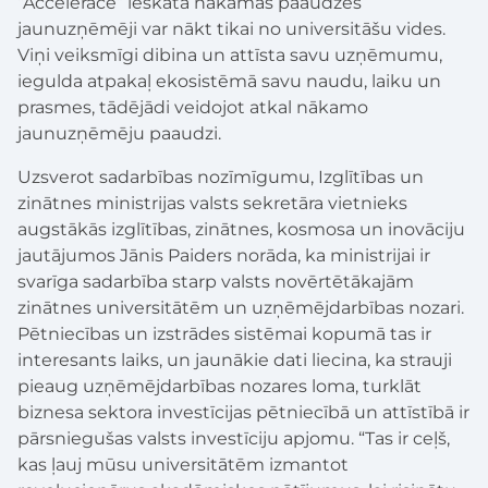
“Accelerace” ieskatā nākamās paaudzes
jaunuzņēmēji var nākt tikai no universitāšu vides.
Viņi veiksmīgi dibina un attīsta savu uzņēmumu,
iegulda atpakaļ ekosistēmā savu naudu, laiku un
prasmes, tādējādi veidojot atkal nākamo
jaunuzņēmēju paaudzi.
Uzsverot sadarbības nozīmīgumu, Izglītības un
zinātnes ministrijas valsts sekretāra vietnieks
augstākās izglītības, zinātnes, kosmosa un inovāciju
jautājumos Jānis Paiders norāda, ka ministrijai ir
svarīga sadarbība starp valsts novērtētākajām
zinātnes universitātēm un uzņēmējdarbības nozari.
Pētniecības un izstrādes sistēmai kopumā tas ir
interesants laiks, un jaunākie dati liecina, ka strauji
pieaug uzņēmējdarbības nozares loma, turklāt
biznesa sektora investīcijas pētniecībā un attīstībā ir
pārsniegušas valsts investīciju apjomu. “Tas ir ceļš,
kas ļauj mūsu universitātēm izmantot