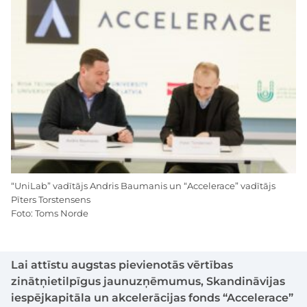
“UniLab” vadītājs Andris Baumanis un “Accelerace” vadītājs
Pīters Torstensens
Foto: Toms Norde
Lai attīstu augstas pievienotās vērtības
zinātņietilpīgus jaunuzņēmumus, Skandināvijas
iespējkapitāla un akcelerācijas fonds “Accelerace”