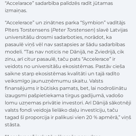
“Accelarace” sadarbība palīdzēs radīt jūtamas
izmaiņas.
“Accelerace” un zinātnes parka “Symbion” vadītājs
Pīters Torstensens (
Peter Torstensen
) slavē Latvijas
universitāšu drosmi sadarboties, norādot, ka
pasaulē viņš vēl nav sastapsies ar šādu sadarbības
modeli. “Tas nav noticis ne Dānijā, ne Zviedrijā, cik
zinu, arī citur pasaulē, taču pats “Accelerace” ir
veidots no universitāšu ekosistēmas. Pastāv cieša
saikne starp ekosistēmas kvalitāti un tajā radīto
veiksmīgo jaunuzņēmumu skaitu. Valsts
finansējums ir būtisks pamats, bet, lai nodrošinātu
izaugsmi pašpietiekama tirgus gadījumā, vadošo
lomu uzņemas privātie investori. Arī Dānijā sākotnēji
valsts fondi veidoja lielāko daļu investīciju, taču
tagad šī proporcija ir palikusi vien 20 % apmērā,” viņš
stāsta.