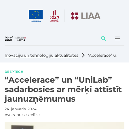
Darbības
elementi
Inovāciju un tehnoloģiju aktualitātes
“Accelerace” un “UniLab” sadarbosies ar mērķi attīstīt jaunuzņēmumus
DEEPTECH
“Accelerace” un “UniLab”
sadarbosies ar mērķi attīstīt
jaunuzņēmumus
24. janvāris, 2024
Avots:
preses relīze