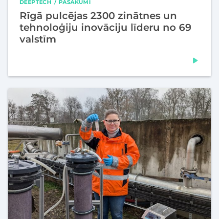
DEEPTECH
PASĀKUMI
Rīgā pulcējas 2300 zinātnes un
tehnoloģiju inovāciju līderu no 69
valstīm