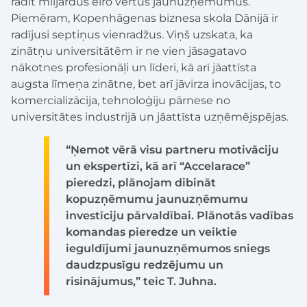
radīt miljardus eiro vērtus jaunuzņēmumus.
Piemēram, Kopenhāgenas biznesa skola Dānijā ir
radījusi septiņus vienradžus. Viņš uzskata, ka
zinātņu universitātēm ir ne vien jāsagatavo
nākotnes profesionāļi un līderi, kā arī jāattīsta
augsta līmeņa zinātne, bet arī jāvirza inovācijas, to
komercializācija, tehnoloģiju pārnese no
universitātes industrijā un jāattīsta uzņēmējspējas.
“Ņemot vērā visu partneru motivāciju
un ekspertīzi, kā arī “Accelarace”
pieredzi, plānojam dibināt
kopuzņēmumu jaunuzņēmumu
investīciju pārvaldībai. Plānotās vadības
komandas pieredze un veiktie
ieguldījumi jaunuzņēmumos sniegs
daudzpusīgu redzējumu un
risinājumus,” teic T. Juhna.