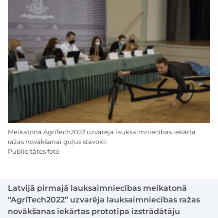
Meikatonā AgriTech2022 uzvarēja lauksaimniecības iekārta
ražas novākšanai guļus stāvoklī
Publicitātes foto
Latvijā pirmajā lauksaimniecības meikatonā
“AgriTech2022” uzvarēja lauksaimniecības ražas
novākšanas iekārtas prototipa izstrādātāju