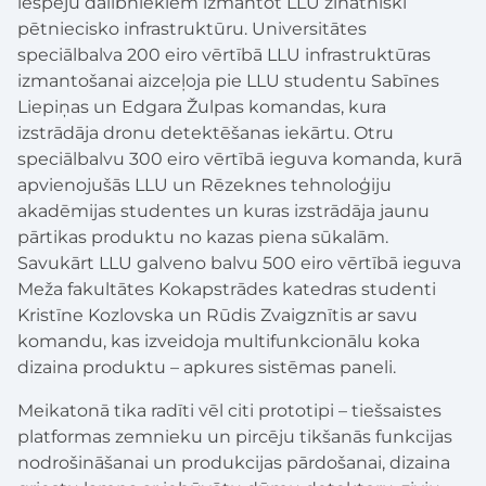
iespēju dalībniekiem izmantot LLU zinātniski
pētniecisko infrastruktūru. Universitātes
speciālbalva 200 eiro vērtībā LLU infrastruktūras
izmantošanai aizceļoja pie LLU studentu Sabīnes
Liepiņas un Edgara Žulpas komandas, kura
izstrādāja dronu detektēšanas iekārtu. Otru
speciālbalvu 300 eiro vērtībā ieguva komanda, kurā
apvienojušās LLU un Rēzeknes tehnoloģiju
akadēmijas studentes un kuras izstrādāja jaunu
pārtikas produktu no kazas piena sūkalām.
Savukārt LLU galveno balvu 500 eiro vērtībā ieguva
Meža fakultātes Kokapstrādes katedras studenti
Kristīne Kozlovska un Rūdis Zvaigznītis ar savu
komandu, kas izveidoja multifunkcionālu koka
dizaina produktu – apkures sistēmas paneli.
Meikatonā tika radīti vēl citi prototipi – tiešsaistes
platformas zemnieku un pircēju tikšanās funkcijas
nodrošināšanai un produkcijas pārdošanai, dizaina