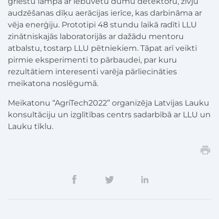
griestu lampa ar iebūvētu dūmu detektoru, zivju
audzēšanas dīķu aerācijas ierīce, kas darbināma ar
vēja enerģiju. Prototipi 48 stundu laikā radīti LLU
zinātniskajās laboratorijās ar dažādu mentoru
atbalstu, tostarp LLU pētniekiem. Tāpat arī veikti
pirmie eksperimenti to pārbaudei, par kuru
rezultātiem interesenti varēja pārliecināties
meikatona noslēgumā.
Meikatonu “AgriTech2022” organizēja Latvijas Lauku
konsultāciju un izglītības centrs sadarbībā ar LLU un
Lauku tīklu.