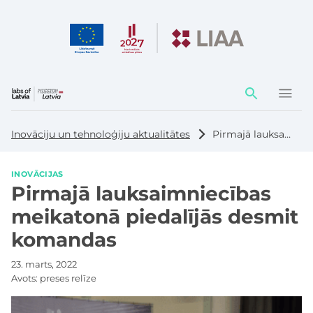
Darbības
elementi
Inovāciju un tehnoloģiju aktualitātes
Pirmajā lauksaimniecības meikatonā piedalījās desmit komandas
INOVĀCIJAS
Pirmajā lauksaimniecības
meikatonā piedalījās desmit
komandas
23. marts, 2022
Avots:
preses relīze