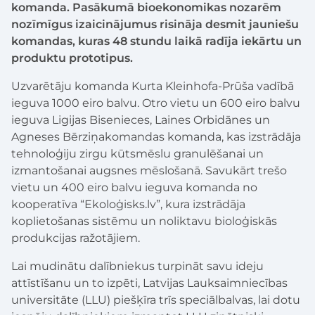
komanda. Pasākumā bioekonomikas nozarēm
nozīmīgus izaicinājumus risināja desmit jauniešu
komandas, kuras 48 stundu laikā radīja iekārtu un
produktu prototipus.
Uzvarētāju komanda Kurta Kleinhofa-Prūša vadībā
ieguva 1000 eiro balvu. Otro vietu un 600 eiro balvu
ieguva Ligijas Bisenieces, Laines Orbidānes un
Agneses Bērziņakomandas komanda, kas izstrādāja
tehnoloģiju zirgu kūtsmēslu granulēšanai un
izmantošanai augsnes mēslošanā. Savukārt trešo
vietu un 400 eiro balvu ieguva komanda no
kooperatīva “Ekoloģisks.lv”, kura izstrādāja
koplietošanas sistēmu un noliktavu bioloģiskās
produkcijas ražotājiem.
Lai mudinātu dalībniekus turpināt savu ideju
attīstīšanu un to izpēti, Latvijas Lauksaimniecības
universitāte (LLU) piešķīra trīs speciālbalvas, lai dotu