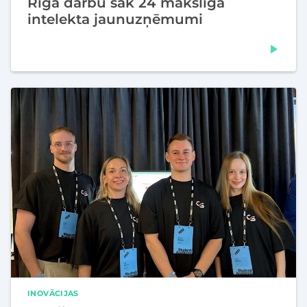
Rīgā darbu sāk 24 mākslīgā
intelekta jaunuzņēmumi
INOVĀCIJAS