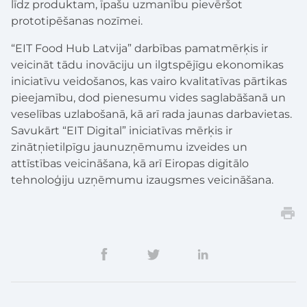
līdz produktam, īpašu uzmanību pievēršot
prototipēšanas nozīmei.
“EIT Food Hub Latvija” darbības pamatmērķis ir
veicināt tādu inovāciju un ilgtspējīgu ekonomikas
iniciatīvu veidošanos, kas vairo kvalitatīvas pārtikas
pieejamību, dod pienesumu vides saglabāšanā un
veselības uzlabošanā, kā arī rada jaunas darbavietas.
Savukārt “EIT Digital” iniciatīvas mērķis ir
zinātņietilpīgu jaunuzņēmumu izveides un
attīstības veicināšana, kā arī Eiropas digitālo
tehnoloģiju uzņēmumu izaugsmes veicināšana.