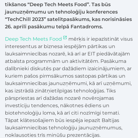
tikšanos “Deep Tech Meets Food”. Tas būs
jaunuzņēmumu un tehnoloģiju konferences
“TechChill 2023” satelītpasākums, kas norisināsies
26. aprīlī pasākumu telpā Fantadroms.
Deep Tech Meets Food
mērķis ir iepazīstināt visus
interesentus ar biznesa iespējām pārtikas un
lauksaimniecības nozarē, kā arī ar EIT piedāvātajām
atbalsta programmām un aktivitātēm. Pasākuma
dalībnieki diskutēs par dažādiem izaicinājumiem, ar
kuriem pašos pirmsākumos sastopas pārtikas un
lauksaimniecības jaunuzņēmumi, kā arī uzņēmumi,
kas izstrādā zinātņietilpīgas tehnoloģijas. Tiks
pārspriestas arī dažādas nozarē novērojamas
investīciju tendences, nākotnes ēdiens un
biotehnoloģiju loma, kā arī citi nozīmīgi temati.
Tāpat klātesošajiem būs iespēja iepazīt Baltijas
lauksaimniecības tehnoloģiju jaunuzņēmumus,
noklausoties trīs minūšu prezentācijas.