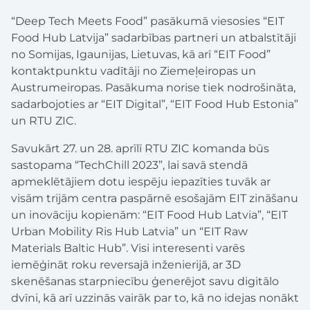
“Deep Tech Meets Food” pasākumā viesosies “EIT
Food Hub Latvija” sadarbības partneri un atbalstītāji
no Somijas, Igaunijas, Lietuvas, kā arī “EIT Food”
kontaktpunktu vadītāji no Ziemeļeiropas un
Austrumeiropas. Pasākuma norise tiek nodrošināta,
sadarbojoties ar “EIT Digital”, “EIT Food Hub Estonia”
un RTU ZIC.
Savukārt 27. un 28. aprīlī RTU ZIC komanda būs
sastopama “TechChill 2023”, lai savā stendā
apmeklētājiem dotu iespēju iepazīties tuvāk ar
visām trijām centra paspārnē esošajām EIT zināšanu
un inovāciju kopienām: “EIT Food Hub Latvia”, “EIT
Urban Mobility Ris Hub Latvia” un “EIT Raw
Materials Baltic Hub”. Visi interesenti varēs
iemēģināt roku reversajā inženierijā, ar 3D
skenēšanas starpniecību ģenerējot savu digitālo
dvīni, kā arī uzzinās vairāk par to, kā no idejas nonākt