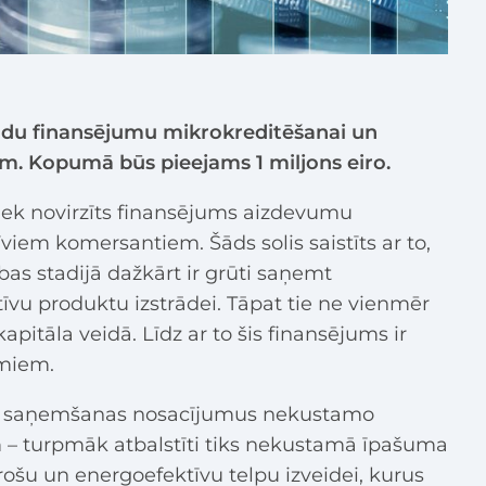
ildu finansējumu mikrokreditēšanai un
m. Kopumā būs pieejams 1 miljons eiro.
iek novirzīts finansējums aizdevumu
viem komersantiem. Šāds solis saistīts ar to,
as stadijā dažkārt ir grūti saņemt
u produktu izstrādei. Tāpat tie ne vienmēr
apitāla veidā. Līdz ar to šis finansējums ir
miem.
sta saņemšanas nosacījumus nekustamo
– turpmāk atbalstīti tiks nekustamā īpašuma
rošu un energoefektīvu telpu izveidei, kurus