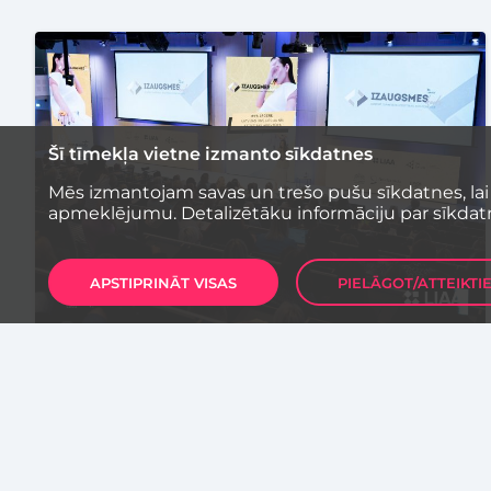
Šī tīmekļa vietne izmanto sīkdatnes
Mēs izmantojam savas un trešo pušu sīkdatnes, lai
apmeklējumu. Detalizētāku informāciju par sīkdat
APSTIPRINĀT VISAS
PIELĀGOT/ATTEIKTI
PASĀKUMI
Aicina pedagogus pieteikties
uzņēmējdarbības izglītības
konferencei “Izaugsmes kods”