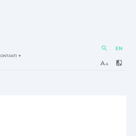
EN
Darbības
elementi
ONTAKTI
▼
A
A