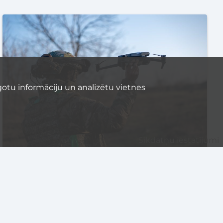
otu informāciju un analizētu vietnes
Sīkdatņu iestatījumi
PASĀKUMI
LU aicina Eiropas komandas
piedalīties EUDIS Defence
Hackathon 2026 Latvia