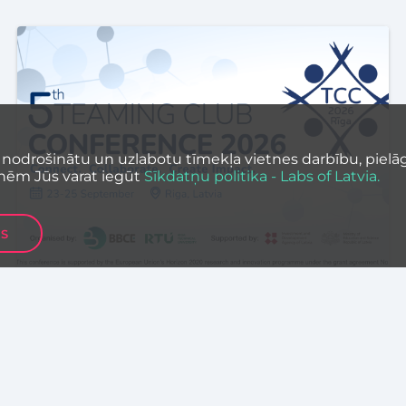
 nodrošinātu un uzlabotu tīmekļa vietnes darbību, pielāg
nēm Jūs varat iegūt
Sīkdatņu politika - Labs of Latvia.
ES
PASĀKUMI
Latvijas uzņēmumi aicināti
piedalīties Teaming Club
Conference 2026 tīklošanās
aktivitātēs