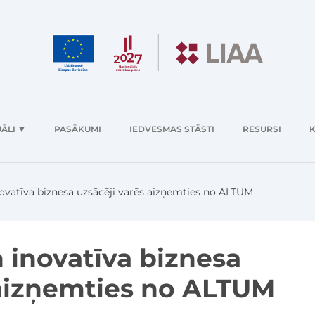
ĀLI
▼
PASĀKUMI
IEDVESMAS STĀSTI
RESURSI
K
novatīva biznesa uzsācēji varēs aizņemties no ALTUM
 inovatīva biznesa
 aizņemties no ALTUM