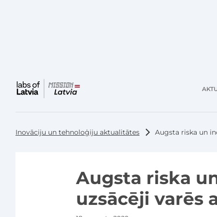
AKTU
Galvenā
izvēlne
Inovāciju un tehnoloģiju aktualitātes
Augsta riska un i
Augsta riska un
uzsācēji varēs