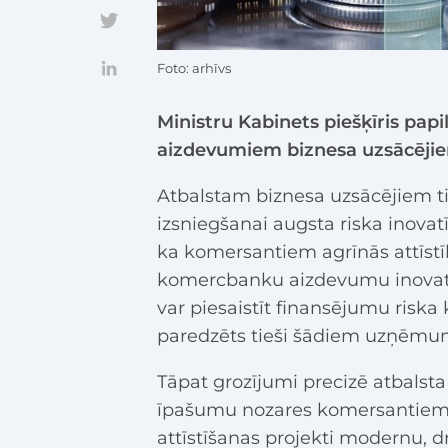
Foto: arhīvs
Ministru Kabinets piešķīris pap
aizdevumiem biznesa uzsācējie
Atbalstam biznesa uzsācējiem t
izsniegšanai augsta riska inovatī
ka komersantiem agrīnās attīstīb
komercbanku aizdevumu inovatīv
var piesaistīt finansējumu riska k
paredzēts tieši šādiem uzņēmu
Tāpat grozījumi precizē atbal
īpašumu nozares komersantiem 
attīstīšanas projekti modernu, d