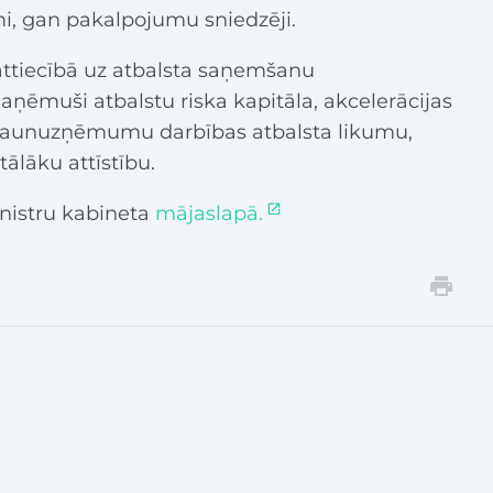
, gan pakalpojumu sniedzēji.
 attiecībā uz atbalsta saņemšanu
ņēmuši atbalstu riska kapitāla, akcelerācijas
r Jaunuzņēmumu darbības atbalsta likumu,
ālāku attīstību.
inistru kabineta
mājaslapā.