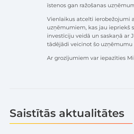
īstenos gan ražošanas uzņēmumi
Vienlaikus atcelti ierobežojumi
uzņēmumiem, kas jau iepriekš sa
investīciju veidā un saskaņā a
tādējādi veicinot šo uzņēmumu t
Ar grozījumiem var iepazīties M
Saistītās aktualitātes