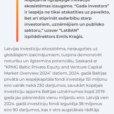
ekosistēmas izaugsme. “Gada investors”
ir iespēja ne tikai atskatīties uz paveikto,
bet arī stiprināt sadarbību starp
investoriem, uzņēmējiem un publisko
sektoru,” uzsver “LatBAN”
izpilddirektors Emīls Kraģis.
Latvijas investīciju ekosistēma, neraugoties uz
globālajiem izaicinājumiem, turpina demonstrēt
noturību un ilgtermiņa potenciālu. Saskaņā ar
“KPMG Baltic Private Equity and Venture Capital
Market Overview 2024” datiem, 2024. gadā Baltijas
privātā un iespējkapitāla fondi investēja 151 miljonu
eiro vairāk nekā 230 darījumos, savukārt kopējais
investīciju apjoms Baltijas uzņēmumos kopš 2019.
gada jau pārsniedzis vienu miljardu eiro. Latvijā vien
2024. gadā investīciju fondi ieguldīja 38 miljonus
eiro 90 darījumos, kas ir otrs augstākais rādītājs