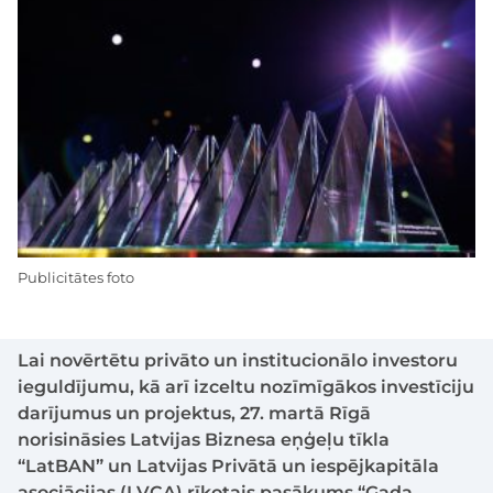
Publicitātes foto
Lai novērtētu privāto un institucionālo investoru
ieguldījumu, kā arī izceltu nozīmīgākos investīciju
darījumus un projektus, 27. martā Rīgā
norisināsies Latvijas Biznesa eņģeļu tīkla
“LatBAN” un Latvijas Privātā un iespējkapitāla
asociācijas (LVCA) rīkotais pasākums “Gada