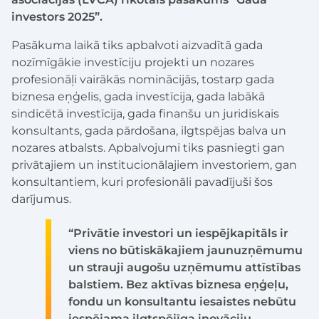
investors 2025”.
Pasākuma laikā tiks apbalvoti aizvadītā gada
nozīmīgākie investīciju projekti un nozares
profesionāļi vairākās nominācijās, tostarp gada
biznesa eņģelis, gada investīcija, gada labākā
sindicētā investīcija, gada finanšu un juridiskais
konsultants, gada pārdošana, ilgtspējas balva un
nozares atbalsts. Apbalvojumi tiks pasniegti gan
privātajiem un institucionālajiem investoriem, gan
konsultantiem, kuri profesionāli pavadījuši šos
darījumus.
“Privātie investori un iespējkapitāls ir
viens no būtiskākajiem jaunuzņēmumu
un strauji augošu uzņēmumu attīstības
balstiem. Bez aktīvas biznesa eņģeļu,
fondu un konsultantu iesaistes nebūtu
iespējama ilgtspējīga inovāciju