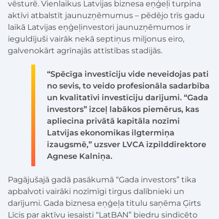
vēsturē. Vienlaikus Latvijas biznesa eņģeļi turpina
aktīvi atbalstīt jaunuzņēmumus – pēdējo trīs gadu
laikā Latvijas eņģeļinvestori jaunuzņēmumos ir
ieguldījuši vairāk nekā septiņus miljonus eiro,
galvenokārt agrīnajās attīstības stadijās.
“Spēcīga investīciju vide neveidojas pati
no sevis, to veido profesionāla sadarbība
un kvalitatīvi investīciju darījumi. “Gada
investors” izceļ labākos piemērus, kas
apliecina privātā kapitāla nozīmi
Latvijas ekonomikas ilgtermiņa
izaugsmē,” uzsver LVCA izpilddirektore
Agnese Kalniņa.
Pagājušajā gadā pasākumā “Gada investors” tika
apbalvoti vairāki nozīmīgi tirgus dalībnieki un
darījumi. Gada biznesa eņģeļa titulu saņēma Ģirts
Līcis par aktīvu iesaisti “LatBAN” biedru sindicēto