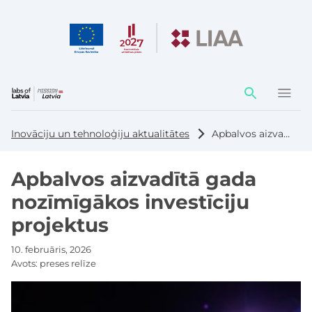
Darbības
elementi
Inovāciju un tehnoloģiju aktualitātes
Apbalvos aizvadītā gada nozīmīgākos investīciju projektus
Apbalvos aizvadītā gada
nozīmīgākos investīciju
projektus
10. februāris, 2026
Avots:
preses relīze