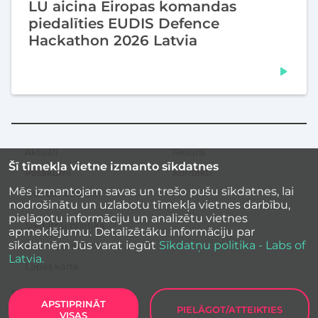
LU aicina Eiropas komandas
piedalīties EUDIS Defence
Hackathon 2026 Latvia
Aktuāli
Resursi
Sekundārā
Šī tīmekļa vietne izmanto sīkdatnes
izvēlne
Pasākumi
Kontakti
Mēs izmantojam savas un trešo pušu sīkdatnes, lai
Iedvesmas stāsti
nodrošinātu un uzlabotu tīmekļa vietnes darbību,
pielāgotu informāciju un analizētu vietnes
Sīkdatņu politika
apmeklējumu. Detalizētāku informāciju par
sīkdatnēm Jūs varat iegūt
Sīkdatņu politika - Labs of
Vietnes piekļūstamība
Latvia.
Lapas karte
APSTIPRINĀT
PIELĀGOT/ATTEIKTIES
VISAS