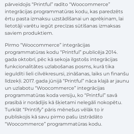
pārveidojis “Printful” radīto “Woocommerce”
integrācijas programmatūras kodu, kas paredzēts
ērtu pasta izmaksu uzstādīšanai un aprēķinam, lai
lietotāji varētu iegūt precīzas sūtīšanas izmaksas
saviem produktiem.
Pirmo “Woocommerce” integrācijas
programmatūras kodu “Printful” publicēja 2014.
gada oktobrī, pēc kā sekoja ilgstošs integrācijas
funkcionalitātes uzlabošanas posms, kurā tika
ieguldīti lieli cilvēkresursi, zināšanas, laiks un finanšu
līdzekļi. 2017. gada jūnijā “Printful” nāca klajā ar jaunu
un uzlabotu “Woocommerce” integrācijas
programmatūras koda versiju, ko “Printful” savā
prasībā ir norādījis kā šķietami nelegāli nokopētu.
Turklāt “Printify” pāris mēnešus vēlāk to ir
publiskojis kā savu pirmo pašu izstrādāto
“Woocommerce” programmatūras kodu.