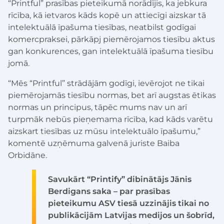
“Printful” prasības pieteikumā norādījis, ka jebkura
rīcība, kā ietvaros kāds kopē un attiecīgi aizskar tā
intelektuālā īpašuma tiesības, neatbilst godīgai
komercpraksei, pārkāpj piemērojamos tiesību aktus
gan konkurences, gan intelektuālā īpašuma tiesību
jomā.
“Mēs “Printful” strādājām godīgi, ievērojot ne tikai
piemērojamās tiesību normas, bet arī augstas ētikas
normas un principus, tāpēc mums nav un arī
turpmāk nebūs pieņemama rīcība, kad kāds varētu
aizskart tiesības uz mūsu intelektuālo īpašumu,”
komentē uzņēmuma galvenā juriste Baiba
Orbidāne.
Savukārt “Printify” dibinātājs Jānis
Berdigans saka – par prasības
pieteikumu ASV tiesā uzzinājis tikai no
publikācijām Latvijas medijos un šobrīd,