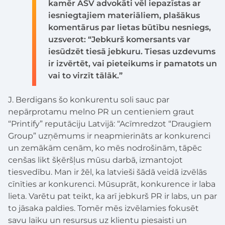
kamēr ASV advokāti vēl iepazīstas ar
iesniegtajiem materiāliem, plašākus
komentārus par lietas būtību nesniegs,
uzsverot: “Jebkurš komersants var
iesūdzēt tiesā jebkuru. Tiesas uzdevums
ir izvērtēt, vai pieteikums ir pamatots un
vai to virzīt tālāk.”
J. Berdigans šo konkurentu soli sauc par
nepārprotamu melno PR un centieniem graut
“Printify” reputāciju Latvijā: “Acīmredzot “Draugiem
Group” uzņēmums ir neapmierināts ar konkurenci
un zemākām cenām, ko mēs nodrošinām, tāpēc
cenšas likt šķēršļus mūsu darbā, izmantojot
tiesvedību. Man ir žēl, ka latvieši šādā veidā izvēlās
cīnīties ar konkurenci. Mūsuprāt, konkurence ir laba
lieta. Varētu pat teikt, ka arī jebkurš PR ir labs, un par
to jāsaka paldies. Tomēr mēs izvēlamies fokusēt
savu laiku un resursus uz klientu piesaisti un