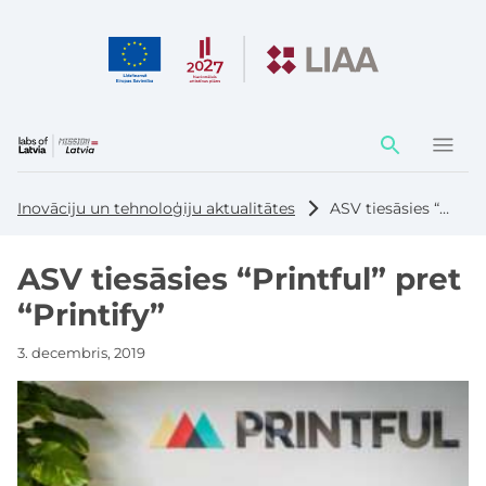
Darbības
elementi
Inovāciju un tehnoloģiju aktualitātes
ASV tiesāsies “Printful” pret “Printify”
ASV tiesāsies “Printful” pret
“Printify”
3. decembris, 2019