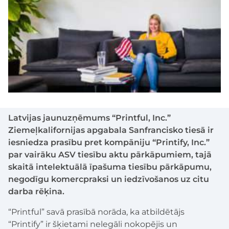
Latvijas jaunuzņēmums “Printful, Inc.”
Ziemeļkalifornijas apgabala Sanfrancisko tiesā ir
iesniedza prasību pret kompāniju “Printify, Inc.”
par vairāku ASV tiesību aktu pārkāpumiem, tajā
skaitā intelektuālā īpašuma tiesību pārkāpumu,
negodīgu komercpraksi un iedzīvošanos uz citu
darba rēķina.
“Printful” savā prasībā norāda, ka atbildētājs
“Printify” ir šķietami nelegāli nokopējis un