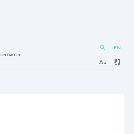
EN
Darbības
elementi
ONTAKTI
▼
A
A