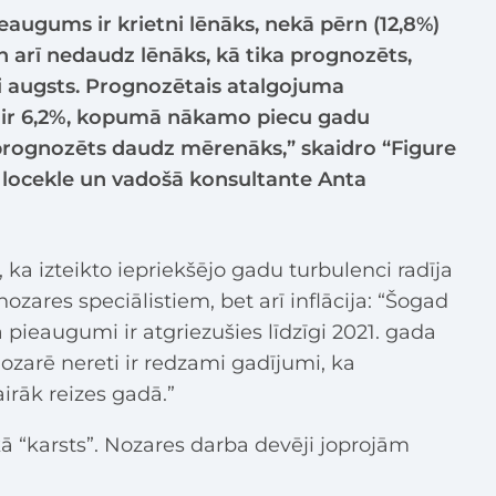
eaugums ir krietni lēnāks, nekā pērn (12,8%)
un arī nedaudz lēnāks, kā tika prognozēts,
ti augsts. Prognozētais atalgojuma
r 6,2%, kopumā nākamo piecu gadu
ognozēts daudz mērenāks,” skaidro “Figure
s locekle un vadošā konsultante Anta
t, ka izteikto iepriekšējo gadu turbulenci radīja
nozares speciālistiem, bet arī inflācija: “Šogad
pieaugumi ir atgriezušies līdzīgi 2021. gada
nozarē nereti ir redzami gadījumi, ka
irāk reizes gadā.”
ā “karsts”. Nozares darba devēji joprojām
.