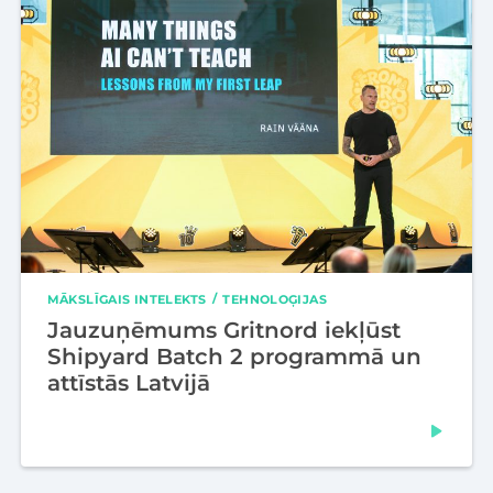
MĀKSLĪGAIS INTELEKTS
TEHNOLOĢIJAS
Jauzuņēmums Gritnord iekļūst
Shipyard Batch 2 programmā un
attīstās Latvijā