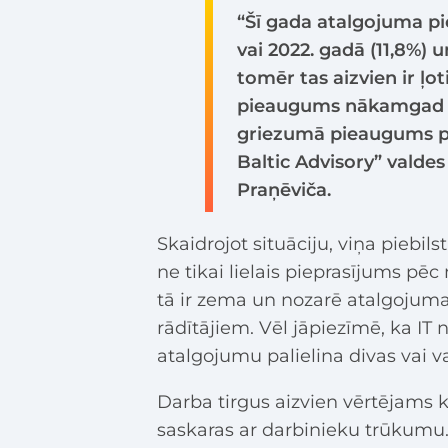
“Šī gada atalgojuma pi
vai 2022. gadā (11,8%) 
tomēr tas aizvien ir ļo
pieaugums nākamgad i
griezumā pieaugums pr
Baltic Advisory” valde
Praņēviča.
Skaidrojot situāciju, viņa piebils
ne tikai lielais pieprasījums pēc 
tā ir zema un nozarē atalgojuma 
rādītājiem. Vēl jāpiezīmē, ka IT 
atalgojumu palielina divas vai va
Darba tirgus aizvien vērtējams k
saskaras ar darbinieku trūkumu