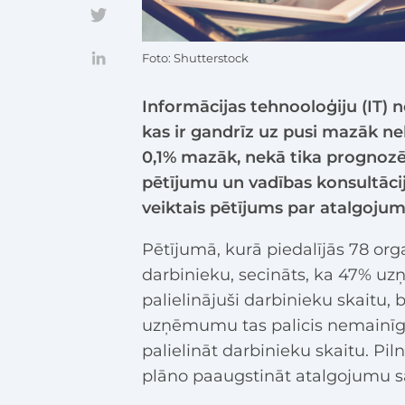
Foto: Shutterstock
Informācijas tehnooloģiju (IT)
kas ir gandrīz uz pusi mazāk nek
0,1% mazāk, nekā tika prognozēt
pētījumu un vadības konsultāci
veiktais pētījums par atalgojum
Pētījumā, kurā piedalījās 78 org
darbinieku, secināts, ka 47% u
palielinājuši darbinieku skaitu, 
uzņēmumu tas palicis nemainī
palielināt darbinieku skaitu. Pil
plāno paaugstināt atalgojumu s