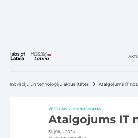
AKTU
Galvenā
izvēlne
Inovāciju un tehnoloģiju aktualitātes
Atalgojums IT noz
PĒTĪJUMS
TEHNOLOĢIJAS
Atalgojums IT 
31. jūlijs, 2024
Avots:
preses relīze