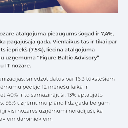
 nozarē atalgojuma pieaugums šogad ir 7,4%,
ā pagājušajā gadā. Vienlaikus tas ir tikai par
s iepriekš (7,5%), liecina atalgojuma
ju uzņēmuma “Figure Baltic Advisory”
u IT nozarē.
anizācijas, sniedzot datus par 16,3 tūkstošiem
zņēmumu pēdējo 12 mēnešu laikā ir
bet 40% ir to samazinājuši. 13% aptaujāto
gs. 56% uzņēmumu plāno līdz gada beigām
nīgi visi nozares uzņēmumi norādījuši, ka
aviem darbiniekiem.