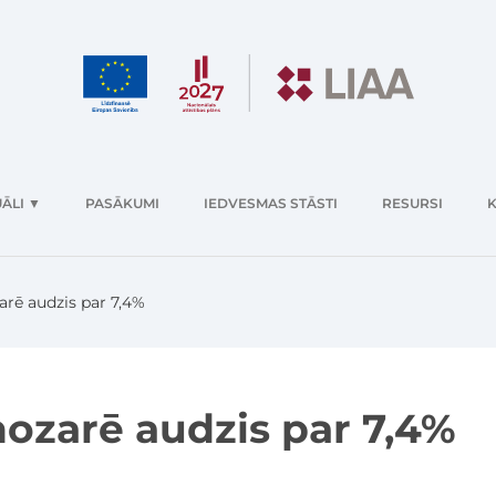
ĀLI
▼
PASĀKUMI
IEDVESMAS STĀSTI
RESURSI
K
arē audzis par 7,4%
nozarē audzis par 7,4%