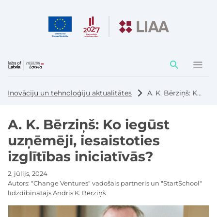
Darbības
elementi
Inovāciju un tehnoloģiju aktualitātes
A. K. Bērziņš: Ko iegūst uzņēmēji, iesaistoties izglītības iniciatīvās?
A. K. Bērziņš: Ko iegūst
uzņēmēji, iesaistoties
izglītības iniciatīvās?
2. jūlijs, 2024
Autors:
"Change Ventures" vadošais partneris un "StartSchool"
līdzdibinātājs Andris K. Bērziņš