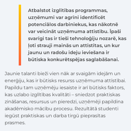
Atbalstot izglītības programmas,
uzņēmumi var agrīni identificēt
potenciālos darbiniekus, kas nākotnē
var veicināt uzņēmuma attīstību. Īpaši
svarīgi tas ir tieši tehnoloģiju nozarē, kas
ļoti strauji mainās un attīstītas, un kur
jaunu un radošu ideju ieviešana ir
būtiska konkurētspējas saglabāšanai.
Jaunie talanti bieži vien nāk ar svaigām idejām un
enerģiju, kas ir būtisks resurss uzņēmuma attīstībai.
Papildu tam uzņēmēju iesaiste ir arī būtisks faktors,
kas uzlabo izglītības kvalitāti – sniedzot praktiskas
zināšanas, resursus un pieredzi, uzņēmēji papildina
akadēmisko mācību procesu. Rezultātā studenti
iegūst praktiskas un darba tirgū pieprasītas
prasmes.