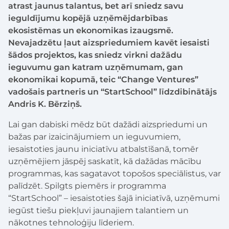
atrast jaunus talantus, bet arī sniedz savu
ieguldījumu kopējā uzņēmējdarbības
ekosistēmas un ekonomikas izaugsmē.
Nevajadzētu ļaut aizspriedumiem kavēt iesaisti
šādos projektos, kas sniedz virkni dažādu
ieguvumu gan katram uzņēmumam, gan
ekonomikai kopumā, teic “Change Ventures”
vadošais partneris un “StartSchool” līdzdibinātājs
Andris K. Bērziņš.
Lai gan dabiski mēdz būt dažādi aizspriedumi un
bažas par izaicinājumiem un ieguvumiem,
iesaistoties jaunu iniciatīvu atbalstīšanā, tomēr
uzņēmējiem jāspēj saskatīt, kā dažādas mācību
programmas, kas sagatavot topošos speciālistus, var
palīdzēt. Spilgts piemērs ir programma
“StartSchool” – iesaistoties šajā iniciatīvā, uzņēmumi
iegūst tiešu piekļuvi jaunajiem talantiem un
nākotnes tehnoloģiju līderiem.