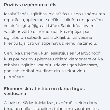
Pozitīvs uzņēmuma tēls
Iesaistīšanās izglītības iniciatīvās uzlabo uzņēmuma
reputāciju, apliecinot sociālo atbildību un gatavību
veicināt ilgtspējīgu attīstību. Sabiedrība arvien
vairāk novērtē uzņēmumus, kas rūpējas par
izglītību un sabiedrības labklājību. Tas veicina
klientu lojalitāti un stiprināt uzņēmuma zīmolu.
Ceru, ka uzņēmēji, kuri iesaistījušies “StartSchool”,
kļūs par pozitīvu piemēru citiem, demonstrējot, kā
atbalsts izglītībai var būt izdevīgs gan biznesam,
gan sabiedrībai, mudinot citus sekot viņu
piemēram.
Ekonomiskā attīstība un darba tirgus
veidošana
Atbalstot šādas iniciatīvas, uzņēmēji veido darba
tirgu un palīdz jaunajiem talantiem sagatavoties