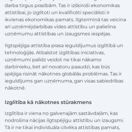
darba tirgus prasībām. Tas ir izšķiroši ekonomikas
attīstībai, jo izglītoti un kvalificēti speciālisti ir
ikvienas ekonomikas pamats. Ilgtermiņā tas veicina
arī uzņēmējdarbības vides attīstību un palielina
uzņēmumu attīstības un izaugsmes iespējas.
Ilgtspējīga attīstība prasa ieguldījumus izglītībā un
tehnoloģijās. Atbalstot izglītības iniciatīvas,
uzņēmumi palīdz veidot ne tikai nākamo
darbinieku, bet arī novatoru paaudzi, kas būs
spējīga risināt nākotnes globālās problēmas. Tas ir
ieguldījums gan uzņēmuma, gan visas sabiedrības
nākotnē.
Izglītība kā nākotnes stūrakmens
Izglītība ir viena no galvenajām sastāvdaļām, kas
nodrošina nācijas ilgtspējīgu attīstību un izaugsmi.
Tā ir ne tikai individuāla cilvēka attīstības pamats,