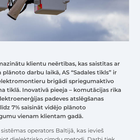
azinātu klientu neērtības, kas saistītas ar
ānoto darbu laikā, AS “Sadales tīkls” ir
 elektromontieru brigādi spriegumaktīvo
 tīklā. Inovatīvā pieeja – komutācijas rīka
elektroenerģijas padeves atslēgšanas
 līdz 7% saīsināt vidējo plānoto
lgumu vienam klientam gadā.
 sistēmas operators Baltijā, kas ievieš
jot dielektrisko cimdu metodi. Darbi tiek