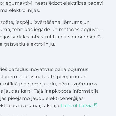
priegumaktīvi, neatslēdzot elektrības padevi
ma elektrolīnijās.
izpēte, iespēju izvērtēšana, lēmums un
kojuma, tehnikas iegāde un metodes apguve –
ijas sadales infrastruktūrā ir vairāk nekā 32
 gaisvadu elektrolīniju.
evieš dažādus inovatīvus pakalpojumus.
storiem nodrošinātu ātri pieejamu un
ktrotīklā pieejamo jaudu, pērn uzņēmums
ās jaudas karti. Tajā ir apkopota informācija
jās pieejamo jaudu elektroenerģijas
ktrības ražošanai, rakstīja
Labs of Latvia
.