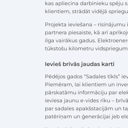
kas apliecina darbinieku spēju s
klientiem, strādāt vidējā spriegu
Projekta ieviešana – risinājumu 
partnera piesaiste, kā arī aprī
ilga vairākus gadus. Elektroenerģ
tūkstošu kilometru vidsprieguma
Ievieš brīvās jaudas karti
Pēdējos gados “Sadales tīkls” i
Piemēram, lai klientiem un inve
pārskatāmu informāciju par ele
ieviesa jaunu e-vides rīku – brīv
par sadales apakšstacijām un ta
patēriņam un ģenerācijai jeb ele