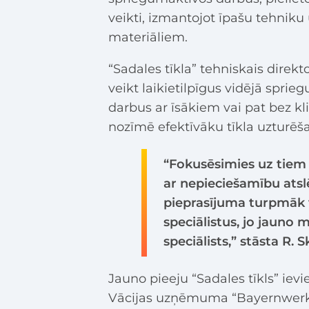
veikti, izmantojot īpašu tehniku
materiāliem.
“Sadales tīkla” tehniskais direk
veikt laikietilpīgus vidējā sprieg
darbus ar īsākiem vai pat bez k
nozīmē efektīvāku tīkla uzturē
“Fokusēsimies uz tiem p
ar nepieciešamību atslē
pieprasījuma turpmāk 
speciālistus, jo jauno 
speciālists,” stāsta R. S
Jauno pieeju “Sadales tīkls” iev
Vācijas uzņēmuma “Bayernwerk”. S