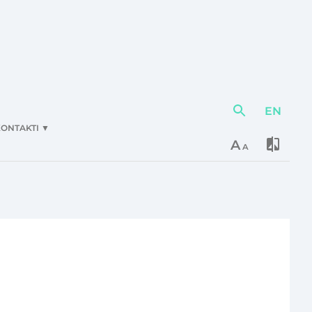
EN
Darbības
elementi
ONTAKTI
▼
A
A