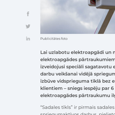
Publicitātes foto
Lai uzlabotu elektroapgādi un m
elektroapgādes pārtraukumiem pl
izveidojusi speciāli sagatavotu
darbu veikšanai vidējā sprieguma
izbūve vidsprieguma tīklā bez 
klientiem – sniegs iespēju par 6
elektroapgādes pārtraukumu i
“Sadales tīkls” ir pirmais sadales
spriegumaktīvos darbus, pielieto