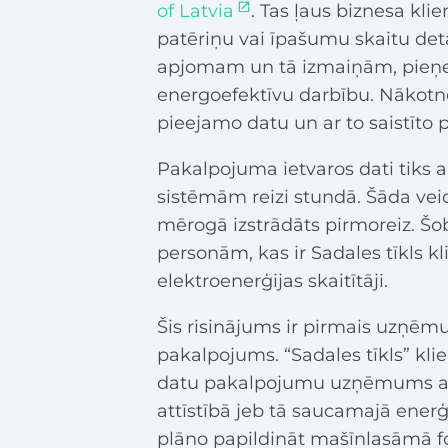
of Latvia
. Tas ļaus biznesa kli
patēriņu vai īpašumu skaitu detali
apjomam un tā izmaiņām, pieņe
energoefektīvu darbību. Nākotn
pieejamo datu un ar to saistīto
Pakalpojuma ietvaros dati tiks a
sistēmām reizi stundā. Šāda ve
mērogā izstrādāts pirmoreiz. Šo
personām, kas ir Sadales tīkls kl
elektroenerģijas skaitītāji.
Šis risinājums ir pirmais uzņēmu
pakalpojums. “Sadales tīkls” klie
datu pakalpojumu uzņēmums aizs
attīstībā jeb tā saucamajā ene
plāno papildināt mašīnlasāmā fo