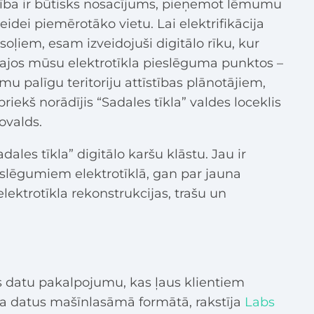
ība ir būtisks nosacījums, pieņemot lēmumu
eidei piemērotāko vietu. Lai elektrifikācija
 soļiem, esam izveidojuši digitālo rīku, kur
ajos mūsu elektrotīkla pieslēguma punktos –
amu palīgu teritoriju attīstības plānotājiem,
iekš norādījis “Sadales tīkla” valdes loceklis
ovalds.
ales tīkla” digitālo karšu klāstu. Jau ir
slēgumiem elektrotīklā, gan par jauna
ektrotīkla rekonstrukcijas, trašu un
jis datu pakalpojumu, kas ļaus klientiem
ņa datus mašīnlasāmā formātā, rakstīja
Labs