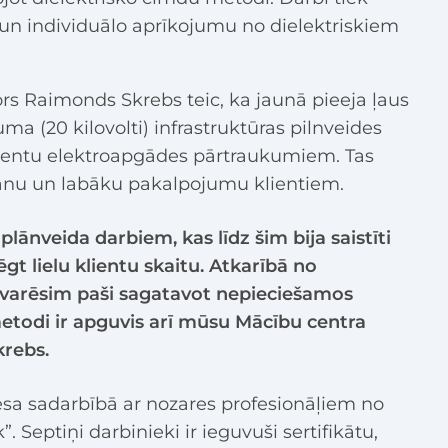
 un individuālo aprīkojumu no dielektriskiem
tors Raimonds Skrebs teic, ka jaunā pieeja ļaus
uma (20 kilovolti) infrastruktūras pilnveides
lientu elektroapgādes pārtraukumiem. Tas
šanu un labāku pakalpojumu klientiem.
lānveida darbiem, kas līdz šim bija saistīti
gt lielu klientu skaitu. Atkarībā no
varēsim paši sagatavot nepieciešamos
metodi ir apguvis arī mūsu Mācību centra
krebs.
iesa sadarbībā ar nozares profesionāļiem no
eptiņi darbinieki ir ieguvuši sertifikātu,