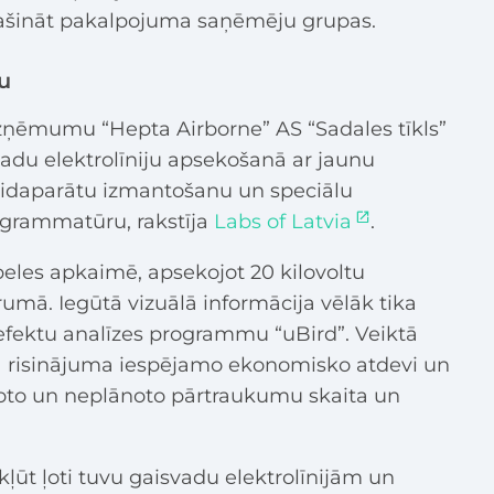
lašināt pakalpojuma saņēmēju grupas.
u
zņēmumu “Hepta Airborne” AS “Sadales tīkls”
vadu elektrolīniju apsekošanā ar jaunu
a lidaparātu izmantošanu un speciālu
rogrammatūru, rakstīja
Labs of Latvia
.
beles apkaimē, apsekojot 20 kilovoltu
rumā. Iegūtā vizuālā informācija vēlāk tika
defektu analīzes programmu “uBird”. Veiktā
ītā risinājuma iespējamo ekonomisko atdevi un
oto un neplānoto pārtraukumu skaita un
ekļūt ļoti tuvu gaisvadu elektrolīnijām un