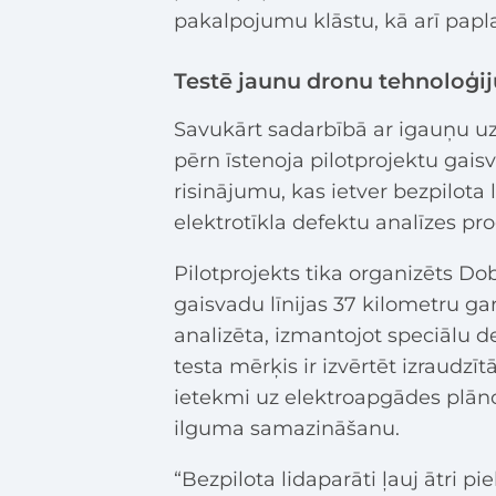
pakalpojumu klāstu, kā arī pap
Testē jaunu dronu tehnoloģij
Savukārt sadarbībā ar igauņu u
pērn īstenoja pilotprojektu gais
risinājumu, kas ietver bezpilot
elektrotīkla defektu analīzes p
Pilotprojekts tika organizēts Do
gaisvadu līnijas 37 kilometru ga
analizēta, izmantojot speciālu 
testa mērķis ir izvērtēt izraudz
ietekmi uz elektroapgādes plān
ilguma samazināšanu.
“Bezpilota lidaparāti ļauj ātri pi