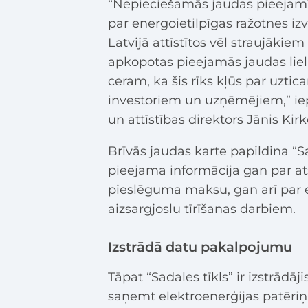
“Nepieciešamās jaudas pieejam
par energoietilpīgas ražotnes izv
Latvijā attīstītos vēl straujākiem
apkopotas pieejamās jaudas liel
ceram, ka šis rīks kļūs par uztic
investoriem un uzņēmējiem,” iepr
un attīstības direktors Jānis Kirk
Brīvās jaudas karte papildina “Sad
pieejama informācija gan par at
pieslēguma maksu, gan arī par el
aizsargjoslu tīrīšanas darbiem.
Izstrādā datu pakalpojumu
Tāpat “Sadales tīkls” ir izstrādā
saņemt elektroenerģijas patēri