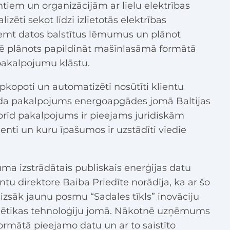
entiem un organizācijām ar lielu elektrības
zēti sekot līdzi izlietotās elektrības
mt datos balstītus lēmumus un plānot
ē plānots papildināt mašīnlasāmā formātā
 pakalpojumu klāstu.
pkopoti un automatizēti nosūtīti klientu
ida pakalpojums energoapgādes jomā Baltijas
brīd pakalpojums ir pieejams juridiskām
ienti un kuru īpašumos ir uzstādīti viedie
ma izstrādātais publiskais enerģijas datu
ntu direktore Baiba Priedīte norādīja, ka ar šo
āk jaunu posmu “Sadales tīkls” inovāciju
rģētikas tehnoloģiju jomā. Nākotnē uzņēmums
rmātā pieejamo datu un ar to saistīto