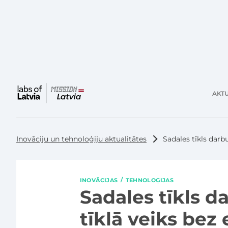
AKTU
Galvenā
izvēlne
Inovāciju un tehnoloģiju aktualitātes
Sadales tīkls darb
INOVĀCIJAS
TEHNOLOĢIJAS
Sadales tīkls 
tīklā veiks bez