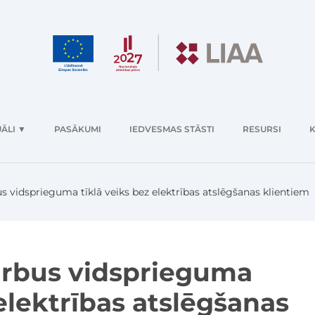
ĀLI
▼
PASĀKUMI
IEDVESMAS STĀSTI
RESURSI
K
us vidsprieguma tīklā veiks bez elektrības atslēgšanas klientiem
darbus vidsprieguma
 elektrības atslēgšanas