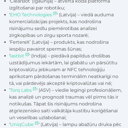
‘ClearBot’ (Igaunija) – atvērta koda platforma
izglītošanai par robotiku;
‘
EHO Technologies
‘ (Latvija) – viedā auduma
komercializācijas projekts, kas nodrošina
risinājumu sedlu piemērotības analīzei
zirgkopības un zirgu sporta nozarē;
‘FertereX’ (Latvija) – produkts, kas nodrošina
iespēju pavairot spermas šūnas;
‘
lastbit
‘ (Indija) – piedāvā papildus drošības
uzstādījumus iekārtām, lai glabātu un pārsūtītu
kriptovalūtu jebkuram ar NFC tehnoloģiju
aprīkotam pārdošanas terminālim neatkarīgi no
tā, vai pārdevējs akceptē kriptovalūtas vai nē;
‘
Torq Labs
‘ (ASV) – viedie legingi profesionāļiem,
kas analizē un prognozē traumas vēl pirms tās ir
notikušas. Tāpat šis risinājums nodrošina
atgriezenisko saiti valkātāja kustību koriģēšanai
un veselības uzlabošanai;
‘
UniqCube
‘ (Latvija) – lampu abažūru druka pēc