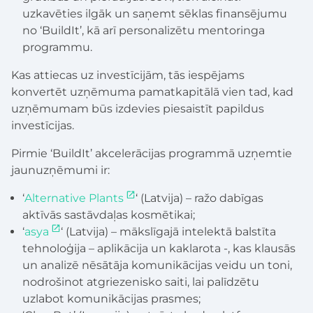
uzkavēties ilgāk un saņemt sēklas finansējumu
no ‘BuildIt’, kā arī personalizētu mentoringa
programmu.
Kas attiecas uz investīcijām, tās iespējams
konvertēt uzņēmuma pamatkapitālā vien tad, kad
uzņēmumam būs izdevies piesaistīt papildus
investīcijas.
Pirmie ‘BuildIt’ akcelerācijas programmā uzņemtie
jaunuzņēmumi ir:
‘
Alternative Plants
‘ (Latvija) – ražo dabīgas
aktīvās sastāvdaļas kosmētikai;
‘
asya
‘ (Latvija) – mākslīgajā intelektā balstīta
tehnoloģija – aplikācija un kaklarota -, kas klausās
un analizē nēsātāja komunikācijas veidu un toni,
nodrošinot atgriezenisko saiti, lai palīdzētu
uzlabot komunikācijas prasmes;