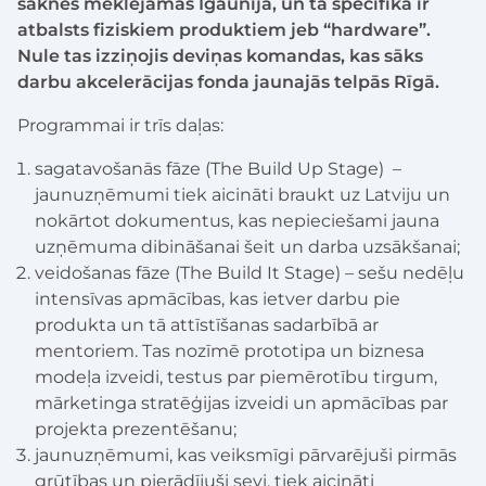
saknes meklējamas Igaunijā, un tā specifika ir
atbalsts fiziskiem produktiem jeb “hardware”.
Nule tas izziņojis deviņas komandas, kas sāks
darbu akcelerācijas fonda jaunajās telpās Rīgā.
Programmai ir trīs daļas:
sagatavošanās fāze (The Build Up Stage) –
jaunuzņēmumi tiek aicināti braukt uz Latviju un
nokārtot dokumentus, kas nepieciešami jauna
uzņēmuma dibināšanai šeit un darba uzsākšanai;
veidošanas fāze (The Build It Stage) – sešu nedēļu
intensīvas apmācības, kas ietver darbu pie
produkta un tā attīstīšanas sadarbībā ar
mentoriem. Tas nozīmē prototipa un biznesa
modeļa izveidi, testus par piemērotību tirgum,
mārketinga stratēģijas izveidi un apmācības par
projekta prezentēšanu;
jaunuzņēmumi, kas veiksmīgi pārvarējuši pirmās
grūtības un pierādījuši sevi, tiek aicināti