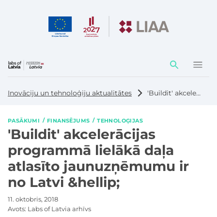
Darbības
elementi
Inovāciju un tehnoloģiju aktualitātes
'Buildit' akcelerācijas programmā lielākā daļa atlasīto jaunuzņēmumu ir no Latvi &hellip;
PASĀKUMI
FINANSĒJUMS
TEHNOLOĢIJAS
'Buildit' akcelerācijas
programmā lielākā daļa
atlasīto jaunuzņēmumu ir
no Latvi &hellip;
11. oktobris, 2018
Avots:
Labs of Latvia arhīvs