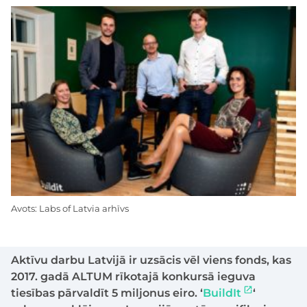
Avots: Labs of Latvia arhīvs
Aktīvu darbu Latvijā ir uzsācis vēl viens fonds, kas
2017. gadā ALTUM rīkotajā konkursā ieguva
tiesības pārvaldīt 5 miljonus eiro. ‘
BuildIt
‘