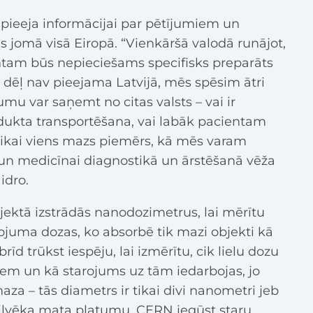
 pieeja informācijai par pētījumiem un
s jomā visā Eiropā. “Vienkāršā valodā runājot,
ntam būs nepieciešams specifisks preparāts
 dēļ nav pieejama Latvijā, mēs spēsim ātri
umu var saņemt no citas valsts – vai ir
ukta transportēšana, vai labāk pacientam
r tikai viens mazs piemērs, kā mēs varam
i un medicīnai diagnostikā un ārstēšanā vēža
idro.
jektā izstrādās nanodozimetrus, lai mērītu
ojuma dozas, ko absorbē tik mazi objekti kā
d trūkst iespēju, lai izmērītu, cik lielu dozu
em un kā starojums uz tām iedarbojas, jo
maza – tās diametrs ir tikai divi nanometri jeb
cilvēka mata platumu. CERN iegūst staru