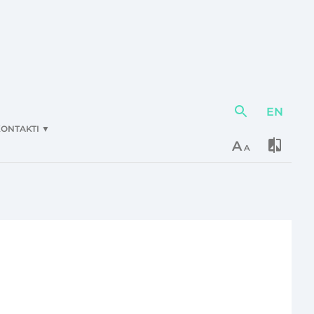
EN
Darbības
elementi
ONTAKTI
▼
A
A