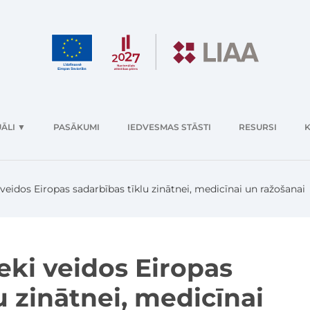
ĀLI
▼
PASĀKUMI
IEDVESMAS STĀSTI
RESURSI
K
i veidos Eiropas sadarbības tīklu zinātnei, medicīnai un ražošanai
ieki veidos Eiropas
u zinātnei, medicīnai