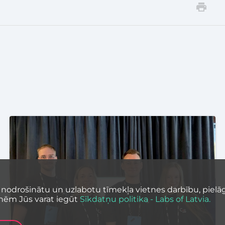
 nodrošinātu un uzlabotu tīmekļa vietnes darbību, pielāg
nēm Jūs varat iegūt
Sīkdatņu politika - Labs of Latvia.