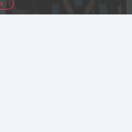
ES
INOVĀCIJAS
Latvijā radīts rīks sporta komandu
darba plānošanai
Aktuā
Pasā
Iedve