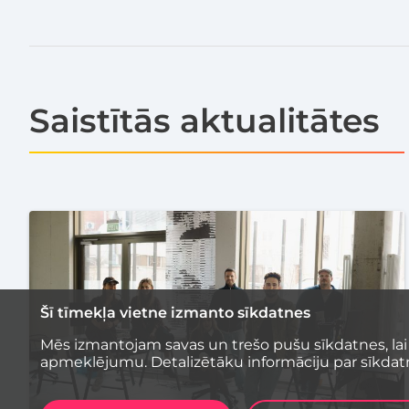
Saistītās aktualitātes
Šī tīmekļa vietne izmanto sīkdatnes
Mēs izmantojam savas un trešo pušu sīkdatnes, lai
apmeklējumu. Detalizētāku informāciju par sīkdat