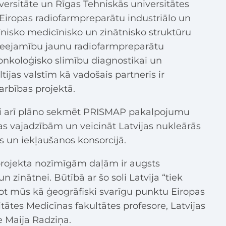
versitāte un Rīgas Tehniskās universitātes
 Eiropas radiofarmpreparātu industriālo un
līnisko medicīnisko un zinātnisko struktūru
pieejamību jaunu radiofarmpreparātu
 onkoloģisko slimību diagnostikai un
ltijas valstīm kā vadošais partneris ir
darbības projektā.
eki arī plāno sekmēt PRISMAP pakalpojumu
jas vajadzībām un veicināt Latvijas nukleārās
s un iekļaušanos konsorcijā.
 projekta nozīmīgām daļām ir augsts
 zinātnei. Būtībā ar šo soli Latvija “tiek
jot mūs kā ģeogrāfiski svarīgu punktu Eiropas
itātes Medicīnas fakultātes profesore, Latvijas
e Maija Radziņa.