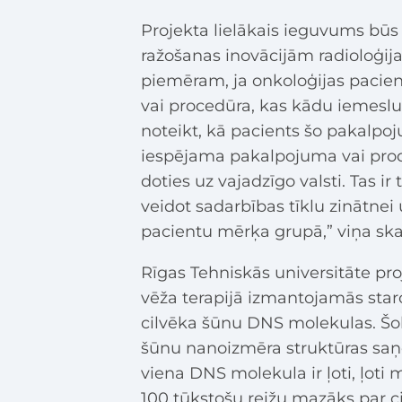
Projekta lielākais ieguvums būs
ražošanas inovācijām radioloģija
piemēram, ja onkoloģijas pacie
vai procedūra, kas kādu iemeslu
noteikt, kā pacients šo pakalpoj
iespējama pakalpojuma vai prod
doties uz vajadzīgo valsti. Tas i
veidot sadarbības tīklu zinātne
pacientu mērķa grupā,” viņa ska
Rīgas Tehniskās universitāte pro
vēža terapijā izmantojamās star
cilvēka šūnu DNS molekulas. Šobrī
šūnu nanoizmēra struktūras saņ
viena DNS molekula ir ļoti, ļoti 
100 tūkstošu reižu mazāks par 