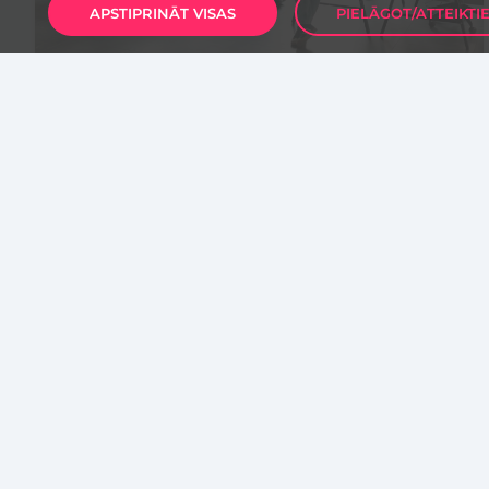
APSTIPRINĀT VISAS
PIELĀGOT/ATTEIKTI
MĀKSLĪGAIS INTELEKTS
INOVĀCIJAS
Rīgā darbu sāk 24 mākslīgā
intelekta jaunuzņēmumi
Labs of Latvia
2026