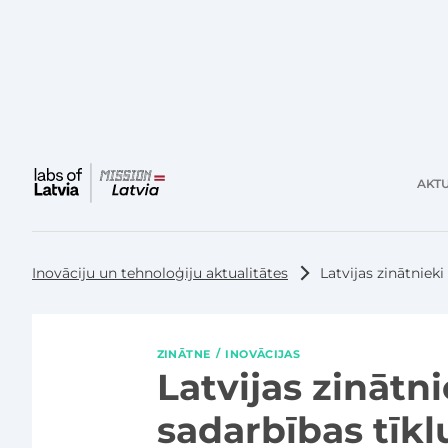
AKTU
Galvenā
izvēlne
Inovāciju un tehnoloģiju aktualitātes
Latvijas zinātniek
ZINĀTNE
INOVĀCIJAS
Latvijas zinātn
sadarbības tīkl