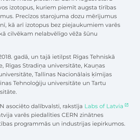
os izotopus, kuriem piemīt augsta tīrības
umus. Precīzos starojuma dozu mērījumus
ī, kā arī izotopus bez piejaukumiem varēs
ākā cilvēkam nelabvēlīgo vēža šūnu
018. gadā, un tajā ietilpst Rīgas Tehniskā
te, Rīgas Stradiņa universitāte, Kauņas
universitāte, Tallinas Nacionālais ķīmijas
allinas Tehnoloģiju universitāte un Tartu
sitāte.
 asociēto dalībvalsti, rakstīja
Labs of Latvia
atvija varēs piedalīties CERN zinātnes
lītības programmās un industrijas iepirkumos.