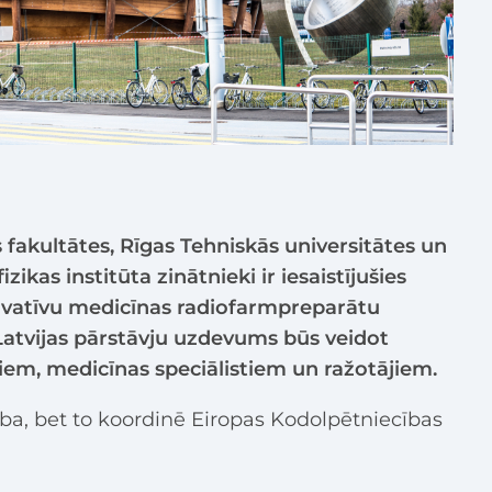
 fakultātes, Rīgas Tehniskās universitātes un
zikas institūta zinātnieki ir iesaistījušies
ovatīvu medicīnas radiofarmpreparātu
atvijas pārstāvju uzdevums būs veidot
kiem, medicīnas speciālistiem un ražotājiem.
ība, bet to koordinē Eiropas Kodolpētniecības