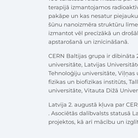
terapijā izmantojamos radioaktīv
pakāpe un kas nesatur piejauk
šūnu nanoizmēra struktūru līmen
izmantot vēl precīzākā un droš
apstarošanā un iznīcināšanā.
CERN Baltijas grupa ir dibināta 2
universitāte, Latvijas Universitā
Tehnoloģiju universitāte, Viļņas 
fizikas un biofizikas institūts, T
universitāte, Vitauta Dižā Univer
Latvija 2. augustā kļuva par CERN
. Asociētās dalībvalsts statusā L
projektos, kā arī mācību un izg