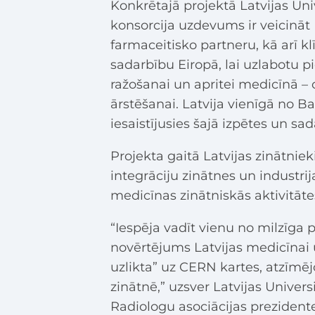
Konkrētajā projektā Latvijas Uni
konsorcija uzdevums ir veicināt
farmaceitisko partneru, kā arī k
sadarbību Eiropā, lai uzlabotu 
ražošanai un apritei medicīnā –
ārstēšanai. Latvija vienīgā no Ba
iesaistījusies šajā izpētes un sa
Projekta gaitā Latvijas zinātni
integrāciju zinātnes un industri
medicīnas zinātniskās aktivitāte
“Iespēja vadīt vienu no milzīga
novērtējums Latvijas medicīnai un
uzlikta” uz CERN kartes, atzīmē
zinātnē,” uzsver Latvijas Univers
Radiologu asociācijas prezident