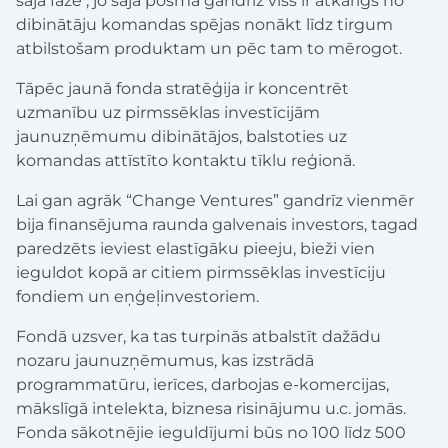
šajā fāzē , jo šajā posmā gandrīz viss ir atkarīgs no
dibinātāju komandas spējas nonākt līdz tirgum
atbilstošam produktam un pēc tam to mērogot.
Tāpēc jaunā fonda stratēģija ir koncentrēt
uzmanību uz pirmssēklas investīcijām
jaunuzņēmumu dibinātājos, balstoties uz
komandas attīstīto kontaktu tīklu reģionā.
Lai gan agrāk “Change Ventures” gandrīz vienmēr
bija finansējuma raunda galvenais investors, tagad
paredzēts ieviest elastīgāku pieeju, bieži vien
ieguldot kopā ar citiem pirmssēklas investīciju
fondiem un eņģeļinvestoriem.
Fondā uzsver, ka tas turpinās atbalstīt dažādu
nozaru jaunuzņēmumus, kas izstrādā
programmatūru, ierīces, darbojas e-komercijas,
mākslīgā intelekta, biznesa risinājumu u.c. jomās.
Fonda sākotnējie ieguldījumi būs no 100 līdz 500