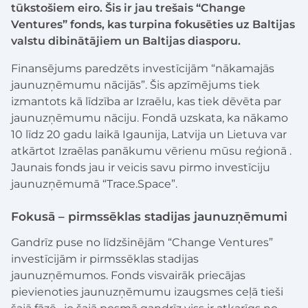
tūkstošiem eiro. Šis ir jau trešais “Change
Ventures” fonds, kas turpina fokusēties uz Baltijas
valstu dibinātājiem un Baltijas diasporu.
Finansējums paredzēts investīcijām “nākamajās
jaunuzņēmumu nācijās”. Šis apzīmējums tiek
izmantots kā līdzība ar Izraēlu, kas tiek dēvēta par
jaunuzņēmumu nāciju. Fondā uzskata, ka nākamo
10 līdz 20 gadu laikā Igaunija, Latvija un Lietuva var
atkārtot Izraēlas panākumu vērienu mūsu reģionā .
Jaunais fonds jau ir veicis savu pirmo investīciju
jaunuzņēmumā “Trace.Space”.
Fokusā – pirmssēklas stadijas jaunuzņēmumi
Gandrīz puse no līdzšinējām “Change Ventures”
investīcijām ir pirmssēklas stadijas
jaunuzņēmumos. Fonds visvairāk priecājas
pievienoties jaunuzņēmumu izaugsmes ceļā tieši