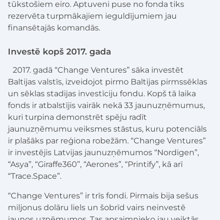
tūkstošiem eiro. Aptuveni puse no fonda tiks
rezervēta turpmākajiem ieguldījumiem jau
finansētajās komandās.
Investē kopš 2017. gada
2017. gadā “Change Ventures” sāka investēt
Baltijas valstīs, izveidojot pirmo Baltijas pirmssēklas
un sēklas stadijas investīciju fondu. Kopš tā laika
fonds ir atbalstījis vairāk nekā 33 jaunuzņēmumus,
kuri turpina demonstrēt spēju radīt
jaunuzņēmumu veiksmes stāstus, kuru potenciāls
ir plašāks par reģiona robežām. “Change Ventures”
ir investējis Latvijas jaunuzņēmumos “Nordigen”,
“Asya”, “Giraffe360”, “Aerones”, “Printify”, kā arī
“Trace.Space”.
“Change Ventures” ir trīs fondi. Pirmais bija sešus
miljonus dolāru liels un šobrīd vairs neinvestē
jaunos uzņēmumos. Tas apsaimnieko jau veiktās