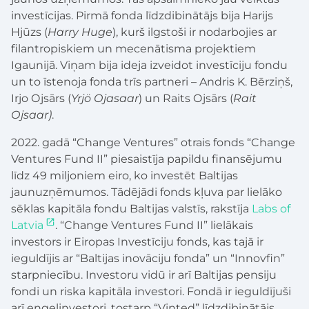
investīcijas. Pirmā fonda līdzdibinātājs bija Harijs
Hjūzs (
Harry Huge
), kurš ilgstoši ir nodarbojies ar
filantropiskiem un mecenātisma projektiem
Igaunijā. Viņam bija ideja izveidot investīciju fondu
un to īstenoja fonda trīs partneri – Andris K. Bērziņš,
Irjo Ojsārs (
Yrjö Ojasaar
) un Raits Ojsārs (
Rait
Ojsaar)
.
2022. gadā “Change Ventures” otrais fonds “Change
Ventures Fund II” piesaistīja papildu finansējumu
līdz 49 miljoniem eiro, ko investēt Baltijas
jaunuzņēmumos. Tādējādi fonds kļuva par lielāko
sēklas kapitāla fondu Baltijas valstīs, rakstīja
Labs of
Latvia
. “Change Ventures Fund II” lielākais
investors ir Eiropas Investīciju fonds, kas tajā ir
ieguldījis ar “Baltijas inovāciju fonda” un “Innovfin”
starpniecību. Investoru vidū ir arī Baltijas pensiju
fondi un riska kapitāla investori. Fondā ir ieguldījuši
arī eņgeļinvestori, tostarp “Vinted” līdzdibinātājs