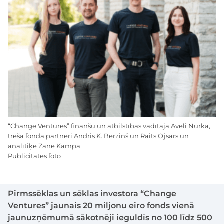
“Change Ventures” finanšu un atbilstības vadītāja Aveli Nurka,
trešā fonda partneri Andris K. Bērziņš un Raits Ojsārs un
analītiķe Zane Kampa
Publicitātes foto
Pirmssēklas un sēklas investora “Change
Ventures” jaunais 20 miljonu eiro fonds vienā
jaunuzņēmumā sākotnēji ieguldīs no 100 līdz 500