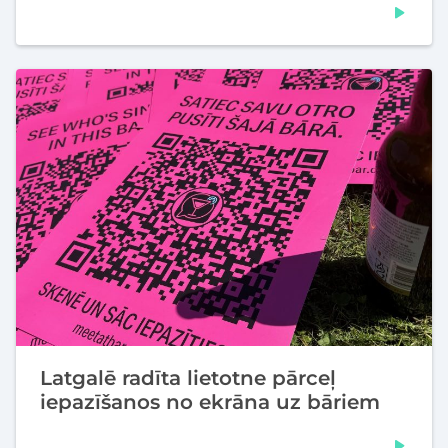
Latgalē radīta lietotne pārceļ
iepazīšanos no ekrāna uz bāriem