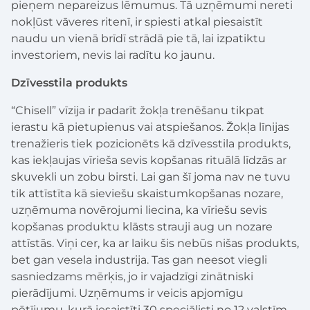
pieņem nepareizus lēmumus. Tā uzņēmumi nereti
nokļūst vāveres ritenī, ir spiesti atkal piesaistīt
naudu un vienā brīdī strādā pie tā, lai izpatiktu
investoriem, nevis lai radītu ko jaunu.
Dzīvesstila produkts
“Chisell” vīzija ir padarīt žokļa trenēšanu tikpat
ierastu kā pietupienus vai atspiešanos. Žokļa līnijas
trenažieris tiek pozicionēts kā dzīvesstila produkts,
kas iekļaujas vīrieša sevis kopšanas rituālā līdzās ar
skuvekli un zobu birsti. Lai gan šī joma nav ne tuvu
tik attīstīta kā sieviešu skaistumkopšanas nozare,
uzņēmuma novērojumi liecina, ka vīriešu sevis
kopšanas produktu klāsts strauji aug un nozare
attīstās. Viņi cer, ka ar laiku šis nebūs nišas produkts,
bet gan vesela industrija. Tas gan neesot viegli
sasniedzams mērķis, jo ir vajadzīgi zinātniski
pierādījumi. Uzņēmums ir veicis apjomīgu
pētījumu, kurā iesaistīti 30 speciālisti no 12 valstīm –