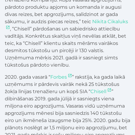
pārdoto produktu apjoms un komanda ir augusi
divas reizes, bet apgrozījums, salīdzinot ar gada
sākumu, ir audzis piecas reizes,” teic
Nikita Cikaluks
, “Chisell” pārdošanas un sabiedrisko attiecību
vadītājs. Konkrētus skaitļus viņš nevēlas atklāt, bet
teic, ka “Chisell” klientu skaits mērāms vairākos
desmitos tūkstošu un pircēji ir 130 valstīs.
Uzņēmuma mērķis 2021. gadā ir sasniegt simts
tūkstošus pārdoto vienību.
2020. gada vasarā “
Forbes
” rakstīja, ka gada laikā
uzņēmums ir pārdevis vairāk nekā 25 tūkstošus
žokļa līnijas trenažieru un kopš SIA “
Chisell
”
dibināšanas 2019. gada jūlijā ir sasniegts viena
miljona eiro apgrozījums. Vasaras vidū uzņēmuma
apgrozījums mēnesī bija sasniedzis 140 tūkstošu
eiro un ikmēneša izaugsme bija 25%. 2020. gadu bija
plānots noslēgt ar 1,5 miljonu eiro apgrozījumu, bet
2021. gada mērķis ir sešu miljonu eiro apgrozījums