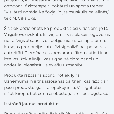
ortodonti, fizioterapeiti, zobārsti un sporta treneri.
“Visi ārsti norāda, ka žokļa līnijas muskulis palielinās,”
teic N. Cikaluks.
Šis tiek pozicionēts kā produkts tieši vīriešiem, jo D.
Vasjukovs uzskata, ka viņiem ir vislielākais ieguvums
no tā. Viņš atsaucas uz pētījumiem, kas apstiprina,
ka sejas proporcijas intuitīvi signalizē par personas
autoritāti. Piemēram, supervaroņu filmu aktieri ir ar
izteiktu žokļa līniju, kas signalizē dominanci un
noder, lai piesaistītu sieviešu uzmanību.
Produkta ražošana šobrīd notiek Ķīnā.
Uzņēmumam ir trīs ražošanas partneri, kas ražo gan
pašu produktu, gan tā iepakojumu. Viņi gribētu
ražot Eiropā, bet cena esot astoņas reizes augstāka.
Izstrādā jaunus produktus
Produkta mērķauditorija ir cilvēki, kuri jau pazīst šo