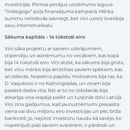
investīcijas. Pirmos pircējus uzņēmums ieguva
“Indiegogo” pūļa finansējuma kampaņā. Mērķa
summu neizdevās sasniegt, bet viņi uzreiz izveidoja
savu internetveikalu.
Sākuma kapitāls – 14 tūkstoši eiro
Viņi sāka projektu ar saviem uzkrājumiem,
stipendiju un aizņēmumu no vecākiem, kas kopā
bija 14 tūkstoši eiro. Viņi atzīst, ka sākums bija grūts,
bet viņu mērķis bija attīstīties saviem spēkiem, kas
arī izdevās. Nopietns papildu motivators bija tas, ka
D. Vasjukovs ir no Kaļiņingradas, un viņam bija
parastā darba vīza, līdz ar to no izdošanās bija
atkarīga viņa iespēja palikt un turpināt dzīvi Latvijā.
Viņi zina gadījumus, kad jaunuzņēmumi piesaista
viena vai divu miljonu eiro investīcijas un pēc brīža
bankrotē, jo, nejūtot investoru naudu kā savējo, ko
nopelnījuši paši saviem sviedriem, ir pārdroši un