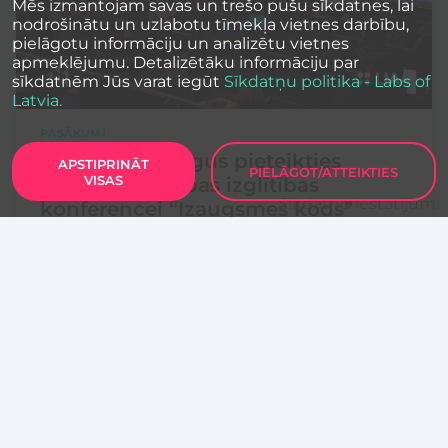
Mēs izmantojam savas un trešo pušu sīkdatnes, lai
nodrošinātu un uzlabotu tīmekļa vietnes darbību,
pielāgotu informāciju un analizētu vietnes
apmeklējumu. Detalizētāku informāciju par
sīkdatnēm Jūs varat iegūt
Sīkdatņu politika - Labs of
Latvia.
PASĀKUMI
Aicina pedagogus pieteikties
APSTIPRINĀT
PIELĀGOT/ATTEIKTIES
VISAS
uzņēmējdarbības izglītības
Sīkdatņu iestatījumi
konferencei “Izaugsmes kods”