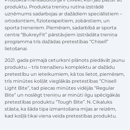
produktu. Produkta treniņu rutīna izstrādē
uzņēmums sadarbojas ar dažādiem speciālistiem –
ortodontiem, fizioterapeitiem, zobārstiem, un
sporta treneriem. Piemēram, sadarbībā ar sporta
centra “BukreyFit” pārstāvjiem izstrādāta treniņa
programma trīs dažādas pretestības “Chisell”
lietošanai.
2021. gada pirmajā ceturksnī plānots piedāvāt jaunu
produktu – trīs trenažieru komplektu ar dažādu
pretestību un ieteikumiem, kā tos lietot, piemēram,
trīs minūtes košļāt vieglākās pretestības “Chisell
Light Bite”, tad piecas minūtes vidējās “Regular
Bite” un noslēgt treniņu ar minūti ilgu spēcīgākās
pretestības produktu “Tough Bite”. N. Cikaluks
stāsta, ka šāda tipa izmantošana mijas ar reizēm,
kad košļā tikai viena veida pretestības produktu.