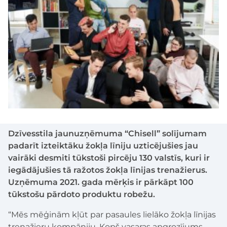
Dzīvesstila jaunuzņēmuma “Chisell” solījumam
padarīt izteiktāku žokļa līniju uzticējušies jau
vairāki desmiti tūkstoši pircēju 130 valstīs, kuri ir
iegādājušies tā ražotos žokļa līnijas trenažierus.
Uzņēmuma 2021. gada mērķis ir pārkāpt 100
tūkstošu pārdoto produktu robežu.
“Mēs mēģinām kļūt par pasaules lielāko žokļa līnijas
trenažieru kompāniju. Kopš vasaras apgrozījums,