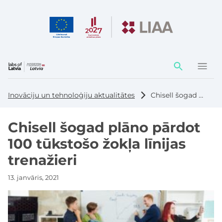
Darbības
elementi
Inovāciju un tehnoloģiju aktualitātes
Chisell šogad plāno pārdot 100 tūkstošo žokļa līnijas trenažieri
Chisell šogad plāno pārdot
100 tūkstošo žokļa līnijas
trenažieri
13. janvāris, 2021