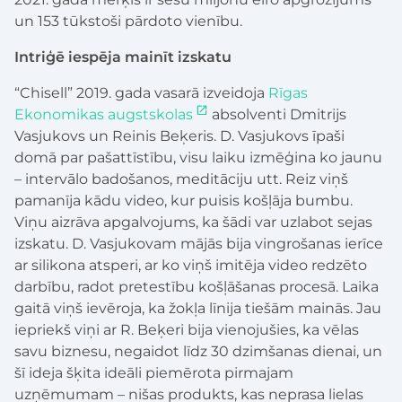
un 153 tūkstoši pārdoto vienību.
Intriģē iespēja mainīt izskatu
“Chisell” 2019. gada vasarā izveidoja
Rīgas
Ekonomikas augstskolas
absolventi Dmitrijs
Vasjukovs un Reinis Beķeris. D. Vasjukovs īpaši
domā par pašattīstību, visu laiku izmēģina ko jaunu
– intervālo badošanos, meditāciju utt. Reiz viņš
pamanīja kādu video, kur puisis košļāja bumbu.
Viņu aizrāva apgalvojums, ka šādi var uzlabot sejas
izskatu. D. Vasjukovam mājās bija vingrošanas ierīce
ar silikona atsperi, ar ko viņš imitēja video redzēto
darbību, radot pretestību košļāšanas procesā. Laika
gaitā viņš ievēroja, ka žokļa līnija tiešām mainās. Jau
iepriekš viņi ar R. Beķeri bija vienojušies, ka vēlas
savu biznesu, negaidot līdz 30 dzimšanas dienai, un
šī ideja šķita ideāli piemērota pirmajam
uzņēmumam – nišas produkts, kas neprasa lielas