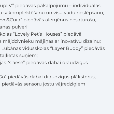
tupLV” piedāvās pakalpojumu – individuālas
ora sakomplektēšanu un visu vadu noslēpšanu;
evo&Cura” piedāvās alergēnus nesaturošu,
nas pulveri;
kolas “Lovely Pet’s Houses” piedāvā
 mājdzīvnieku mājiņas ar inovatīvu dizainu;
 Lubānas vidusskolas “Layer Buddy” piedāvās
aļlietas suņiem;
ijas “Caese” piedāvās dabai draudzīgus
o” piedāvās dabai draudzīgus plāksterus,
 piedāvās sensoru jostu vājredzīgiem