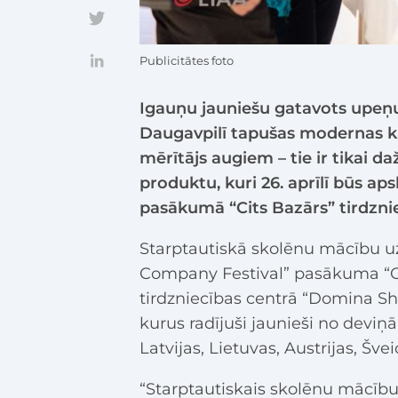
Publicitātes foto
Igauņu jauniešu gatavots upeņu
Daugavpilī tapušas modernas k
mērītājs augiem – tie ir tikai 
produktu, kuri 26. aprīlī būs a
pasākumā “Cits Bazārs” tirdzni
Starptautiskā skolēnu mācību u
Company Festival” pasākuma “Cit
tirdzniecības centrā “Domina Sh
kurus radījuši jaunieši no deviņ
Latvijas, Lietuvas, Austrijas, Šve
“Starptautiskais skolēnu mācību