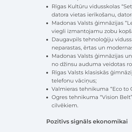
Rīgas Kultūru vidusskolas “Se
datora vietas ierīkošanu, dat
Madonas Valsts ģimnāzijas “L
viegli izmantojamu zobu kopša
Daugavpils tehnoloģiju viduss
neparastas, ērtas un modernas
Madonas Valsts ģimnāzijas un
no džinsu auduma veidotas rot
Rīgas Valsts klasiskās ģimnāz
telefonu vāciņus;
Valmieras tehnikuma “Eco to G
Ogres tehnikuma “Vision Belt”
cilvēkiem.
Pozitīvs signāls ekonomikai