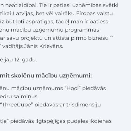
eatlaidībai. Tie ir patiesi uzņēmības svētki,
kai Latvijas, bet vēl vairāku Eiropas valstu
 būt ļoti asprātīgas, tādēļ man ir patiess
skolēnu mācību uzņēmumu programmas
r savu projektu un attīsta pirmo biznesu,”’
 vadītājs Jānis Krievāns.
ē jau 12. gadu.
desmit skolēnu mācību uzņēmumi:
kolēnu mācību uzņēmums “Hool” piedāvās
edru salmiņus;
“ThreeCube” piedāvās ar trīsdimensiju
tle” piedāvās ilgtspējīgas pudeles ikdienas