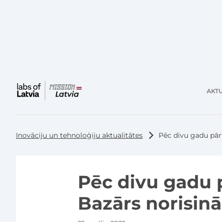
AKTU
Galvenā
izvēlne
Inovāciju un tehnoloģiju aktualitātes
Pēc divu gadu pār
Pēc divu gadu 
Bazārs norisinā