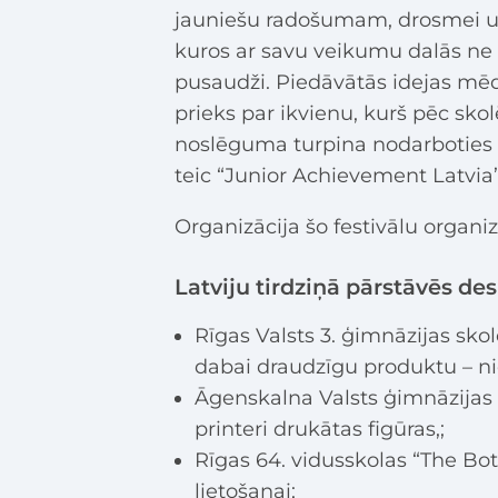
jauniešu radošumam, drosmei un n
kuros ar savu veikumu dalās ne ti
pusaudži. Piedāvātās idejas mēdz
prieks par ikvienu, kurš pēc 
noslēguma turpina nodarboties a
teic “Junior Achievement Latvia”
Organizācija šo festivālu organiz
Latviju tirdziņā pārstāvēs 
Rīgas Valsts 3. ģimnāzijas s
dabai draudzīgu produktu – ni
Āgenskalna Valsts ģimnāzijas 
printeri drukātas figūras,;
Rīgas 64. vidusskolas “The Bot
lietošanai;