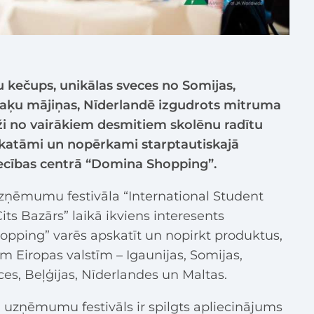
 kečups, unikālas sveces no Somijas,
aķu mājiņas, Nīderlandē izgudrots mitruma
daži no vairākiem desmitiem skolēnu radītu
pskatāmi un nopērkami starptautiskajā
ecības centrā “Domina Shopping”.
zņēmumu festivāla “International Student
s Bazārs” laikā ikviens interesents
opping” varēs apskatīt un nopirkt produktus,
ām Eiropas valstīm – Igaunijas, Somijas,
ices, Beļģijas, Nīderlandes un Maltas.
 uzņēmumu festivāls ir spilgts apliecinājums