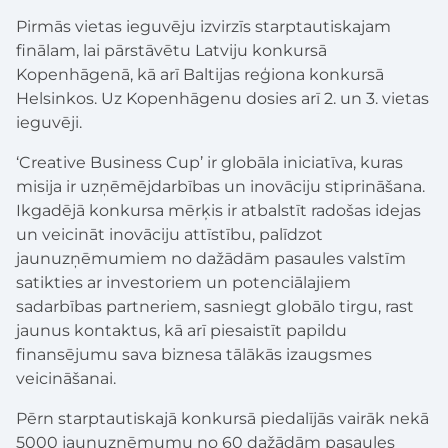
Pirmās vietas ieguvēju izvirzīs starptautiskajam
finālam, lai pārstāvētu Latviju konkursā
Kopenhāgenā, kā arī Baltijas reģiona konkursā
Helsinkos. Uz Kopenhāgenu dosies arī 2. un 3. vietas
ieguvēji.
‘Creative Business Cup’ ir globāla iniciatīva, kuras
misija ir uzņēmējdarbības un inovāciju stiprināšana.
Ikgadējā konkursa mērķis ir atbalstīt radošas idejas
un veicināt inovāciju attīstību, palīdzot
jaunuzņēmumiem no dažādām pasaules valstīm
satikties ar investoriem un potenciālajiem
sadarbības partneriem, sasniegt globālo tirgu, rast
jaunus kontaktus, kā arī piesaistīt papildu
finansējumu sava biznesa tālākās izaugsmes
veicināšanai.
Pērn starptautiskajā konkursā piedalījās vairāk nekā
5000 jaunuzņēmumu no 60 dažādām pasaules