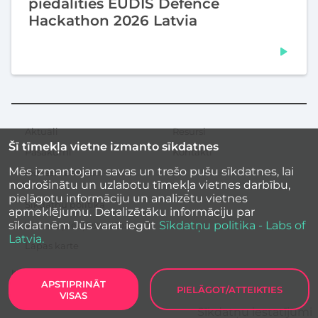
piedalīties EUDIS Defence
Hackathon 2026 Latvia
Aktuāli
Resursi
Sekundārā
Šī tīmekļa vietne izmanto sīkdatnes
izvēlne
Pasākumi
Kontakti
Mēs izmantojam savas un trešo pušu sīkdatnes, lai
Iedvesmas stāsti
nodrošinātu un uzlabotu tīmekļa vietnes darbību,
pielāgotu informāciju un analizētu vietnes
Sīkdatņu politika
apmeklējumu. Detalizētāku informāciju par
sīkdatnēm Jūs varat iegūt
Sīkdatņu politika - Labs of
Vietnes piekļūstamība
Latvia.
Lapas karte
APSTIPRINĀT
PIELĀGOT/ATTEIKTIES
VISAS
Labs of Latvia
2026
Sīkdatņu iestatījumi