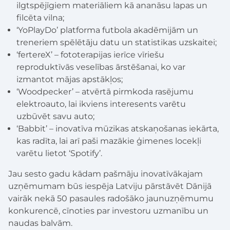
ilgtspējīgiem materiāliem kā ananāsu lapas un
filcēta vilna;
‘YoPlayDo’ platforma futbola akadēmijām un
treneriem spēlētāju datu un statistikas uzskaitei;
‘fertereX’ – fototerapijas ierīce vīriešu
reproduktīvās veselības ārstēšanai, ko var
izmantot mājas apstākļos;
‘Woodpecker’ – atvērtā pirmkoda rasējumu
elektroauto, lai ikviens interesents varētu
uzbūvēt savu auto;
‘Babbit’ – inovatīva mūzikas atskaņošanas iekārta,
kas radīta, lai arī paši mazākie ģimenes locekļi
varētu lietot ‘Spotify’.
Jau sesto gadu kādam pašmāju inovatīvākajam
uzņēmumam būs iespēja Latviju pārstāvēt Dānijā
vairāk nekā 50 pasaules radošāko jaunuzņēmumu
konkurencē, cīnoties par investoru uzmanību un
naudas balvām.