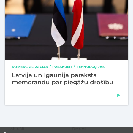
KOMERCIALIZĀCIJA
PASĀKUMI
TEHNOLOĢIJAS
Latvija un Igaunija paraksta
memorandu par piegāžu drošību
Aktuāli
Resursi
Sekundārā