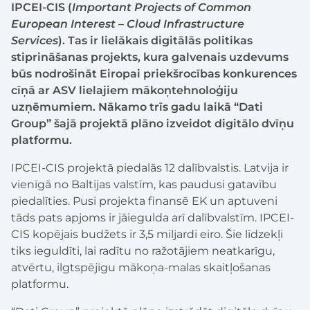
IPCEI-CIS (
Important Projects of Common
European Interest – Cloud Infrastructure
Services
). Tas ir lielākais digitālās politikas
stiprināšanas projekts, kura galvenais uzdevums
būs nodrošināt Eiropai priekšrocības konkurences
cīņā ar ASV lielajiem mākoņtehnoloģiju
uzņēmumiem. Nākamo trīs gadu laikā “Dati
Group” šajā projektā plāno izveidot digitālo dvīņu
platformu.
IPCEI-CIS projektā piedalās 12 dalībvalstis. Latvija ir
vienīgā no Baltijas valstīm, kas paudusi gatavību
piedalīties. Pusi projekta finansē EK un aptuveni
tāds pats apjoms ir jāiegulda arī dalībvalstīm. IPCEI-
CIS kopējais budžets ir 3,5 miljardi eiro. Šie līdzekļi
tiks ieguldīti, lai radītu no ražotājiem neatkarīgu,
atvērtu, ilgtspējīgu mākoņa-malas skaitļošanas
platformu.