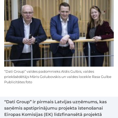
“Dati Group” valdes padomnieks Aldis Gulbis, valdes
priekšsēdētājs Māris Golubovskis un valdes locekle Rasa Gulbe
Publicitātes foto
“Dati Group” ir pirmais Latvijas uzņēmums, kas
saņēmis apstiprinājumu projekta īstenošanai
Eiropas Komisijas (EK) līdzfinansētā projektā