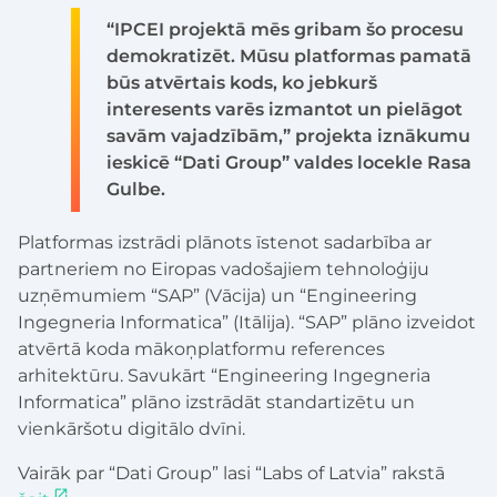
“IPCEI projektā mēs gribam šo procesu
demokratizēt. Mūsu platformas pamatā
būs atvērtais kods, ko jebkurš
interesents varēs izmantot un pielāgot
savām vajadzībām,” projekta iznākumu
ieskicē “Dati Group” valdes locekle Rasa
Gulbe.
Platformas izstrādi plānots īstenot sadarbība ar
partneriem no Eiropas vadošajiem tehnoloģiju
uzņēmumiem “SAP” (Vācija) un “Engineering
Ingegneria Informatica” (Itālija). “SAP” plāno izveidot
atvērtā koda mākoņplatformu references
arhitektūru. Savukārt “Engineering Ingegneria
Informatica” plāno izstrādāt standartizētu un
vienkāršotu digitālo dvīni.
Vairāk par “Dati Group” lasi “Labs of Latvia” rakstā