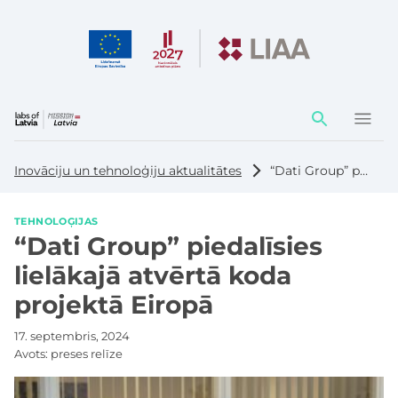
Darbības
elementi
Inovāciju un tehnoloģiju aktualitātes
“Dati Group” piedalīsies lielākajā atvērtā koda projektā Eiropā
TEHNOLOĢIJAS
“Dati Group” piedalīsies
lielākajā atvērtā koda
projektā Eiropā
17. septembris, 2024
Avots:
preses relīze