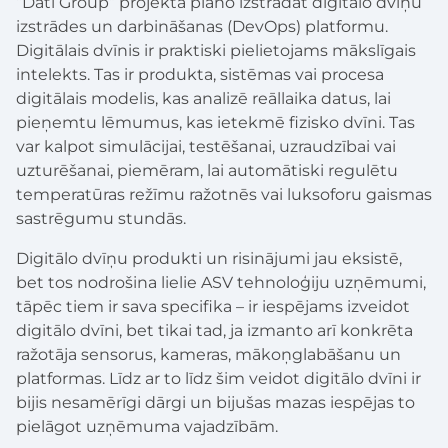
“Dati Group” projektā plāno izstrādāt digitālo dvīņu
izstrādes un darbināšanas (DevOps) platformu.
Digitālais dvīnis ir praktiski pielietojams mākslīgais
intelekts. Tas ir produkta, sistēmas vai procesa
digitālais modelis, kas analizē reāllaika datus, lai
pieņemtu lēmumus, kas ietekmē fizisko dvīni. Tas
var kalpot simulācijai, testēšanai, uzraudzībai vai
uzturēšanai, piemēram, lai automātiski regulētu
temperatūras režīmu ražotnēs vai luksoforu gaismas
sastrēgumu stundās.
Digitālo dvīņu produkti un risinājumi jau eksistē,
bet tos nodrošina lielie ASV tehnoloģiju uzņēmumi,
tāpēc tiem ir sava specifika – ir iespējams izveidot
digitālo dvīni, bet tikai tad, ja izmanto arī konkrēta
ražotāja sensorus, kameras, mākoņglabāšanu un
platformas. Līdz ar to līdz šim veidot digitālo dvīni ir
bijis nesamērīgi dārgi un bijušas mazas iespējas to
pielāgot uzņēmuma vajadzībām.