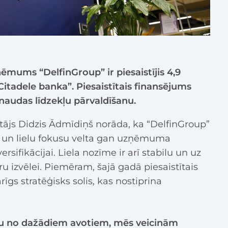
ēmums “DelfinGroup” ir piesaistījis 4,9
“Citadele banka”. Piesaistītais finansējums
naudas līdzekļu pārvaldīšanu.
tājs Didzis Ādmīdiņš norāda, ka “DelfinGroup”
i un lielu fokusu velta gan uzņēmuma
rsifikācijai. Liela nozīme ir arī stabilu un uz
u izvēlei. Piemēram, šajā gadā piesaistītais
rīgs stratēģisks solis, kas nostiprina
mu no dažādiem avotiem, mēs veicinām