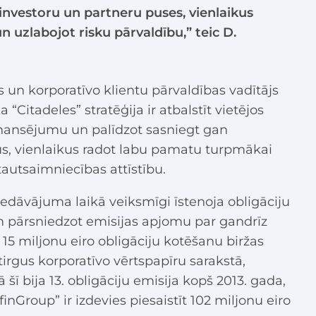
 investoru un partneru puses, vienlaikus
 uzlabojot risku pārvaldību,” teic D.
s un korporatīvo klientu pārvaldības vadītājs
 “Citadeles” stratēģija ir atbalstīt vietējos
nansējumu un palīdzot sasniegt gan
us, vienlaikus radot labu pamatu turpmākai
tautsaimniecības attīstību.
edāvājuma laikā veiksmīgi īstenoja obligāciju
 pārsniedzot emisijas apjomu par gandrīz
15 miljonu eiro obligāciju kotēšanu biržas
tirgus korporatīvo vērtspapīru sarakstā,
šī bija 13. obligāciju emisija kopš 2013. gada,
finGroup” ir izdevies piesaistīt 102 miljonu eiro