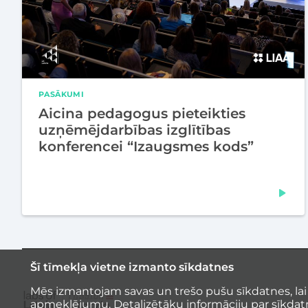
PASĀKUMI
Aicina pedagogus pieteikties
uzņēmējdarbības izglītības
konferencei “Izaugsmes kods”
Šī tīmekļa vietne izmanto sīkdatnes
Mēs izmantojam savas un trešo pušu sīkdatnes, lai
apmeklējumu. Detalizētāku informāciju par sīkdat