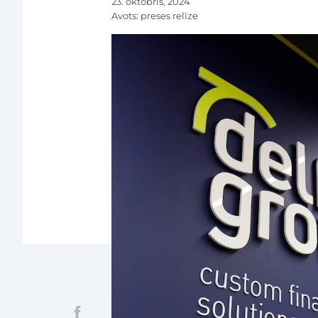
23. oktobris, 2024
Avots:
preses relīze