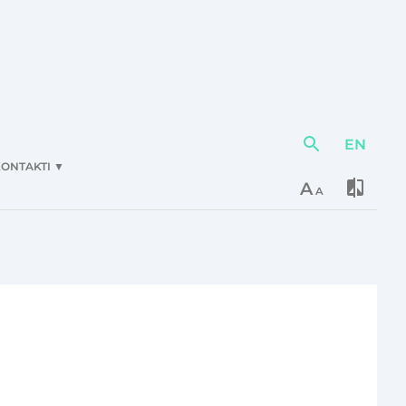
EN
Darbības
elementi
ONTAKTI
▼
A
A