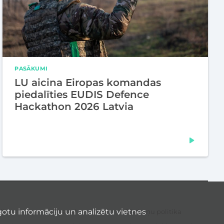
PASĀKUMI
LU aicina Eiropas komandas
piedalīties EUDIS Defence
Hackathon 2026 Latvia
otu informāciju un analizētu vietnes
li
Resursi
Sīkdatņu politika
Sek