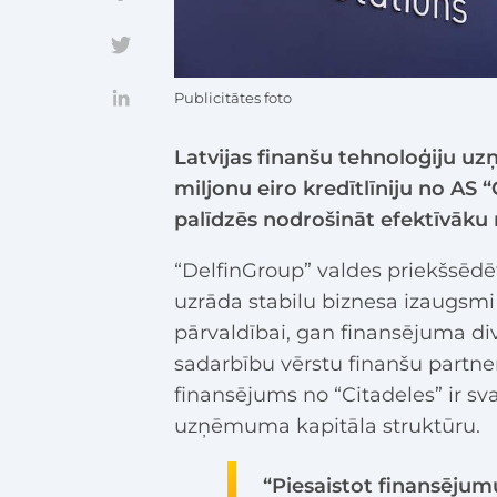
Publicitātes foto
Latvijas finanšu tehnoloģiju uzņ
miljonu eiro kredītlīniju no AS 
palīdzēs nodrošināt efektīvāku 
“DelfinGroup” valdes priekšsēdē
uzrāda stabilu biznesa izaugsm
pārvaldībai, gan finansējuma dive
sadarbību vērstu finanšu partner
finansējums no “Citadeles” ir sva
uzņēmuma kapitāla struktūru.
“Piesaistot finansēju