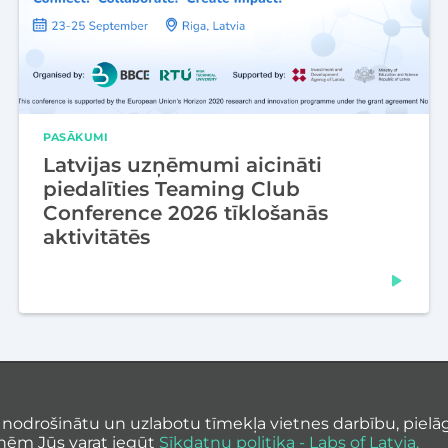
PASĀKUMI
Latvijas uzņēmumi aicināti
piedalīties Teaming Club
Conference 2026 tīklošanās
aktivitātēs
 nodrošinātu un uzlabotu tīmekļa vietnes darbību, pielāg
Aktuā
nēm Jūs varat iegūt
Sīkdatņu politika - Labs of Latvia.