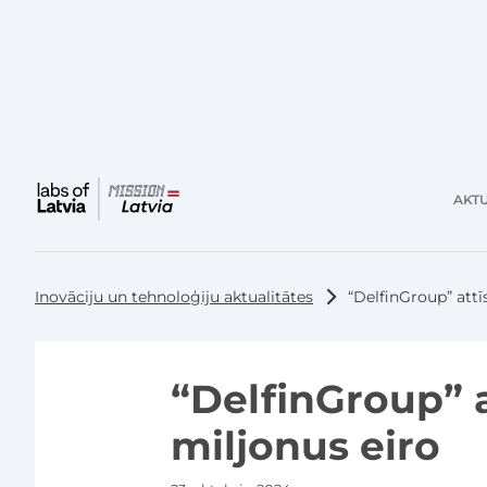
AKTU
Galvenā
izvēlne
Inovāciju un tehnoloģiju aktualitātes
“DelfinGroup” attīs
“DelfinGroup” a
miljonus eiro