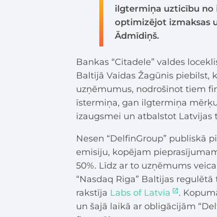
ilgtermiņa uzticību no
optimizējot izmaksas un
Ādmīdiņš.
Bankas “Citadele” valdes locekli
Baltijā Vaidas Žagūnis piebilst, ka
uzņēmumus, nodrošinot tiem fi
īstermiņa, gan ilgtermiņa mērķ
izaugsmei un atbalstot Latvijas 
Nesen “DelfinGroup” publiskā pi
emisiju, kopējam pieprasījumam
50%. Līdz ar to uzņēmums veica 
“Nasdaq Riga” Baltijas regulētā 
rakstīja
Labs of Latvia
. Kopumā 
un šajā laikā ar obligācijām “Del