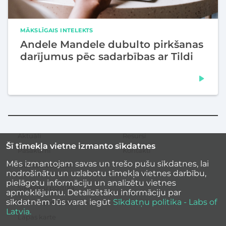
MĀKSLĪGAIS INTELEKTS
Andele Mandele dubulto pirkšanas
darījumus pēc sadarbības ar Tildi
Aktuāli
Resursi
Sekundārā
Šī tīmekļa vietne izmanto sīkdatnes
izvēlne
Pasākumi
Kontakti
Mēs izmantojam savas un trešo pušu sīkdatnes, lai
Iedvesmas stāsti
nodrošinātu un uzlabotu tīmekļa vietnes darbību,
pielāgotu informāciju un analizētu vietnes
Sīkdatņu politika
apmeklējumu. Detalizētāku informāciju par
sīkdatnēm Jūs varat iegūt
Sīkdatņu politika - Labs of
Vietnes piekļūstamība
Latvia.
Lapas karte