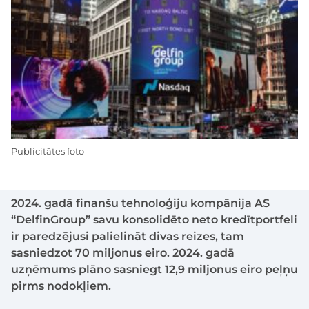
Publicitātes foto
2024. gadā finanšu tehnoloģiju kompānija AS
“DelfinGroup” savu konsolidēto neto kredītportfeli
ir paredzējusi palielināt divas reizes, tam
sasniedzot 70 miljonus eiro. 2024. gadā
uzņēmums plāno sasniegt 12,9 miljonus eiro peļņu
pirms nodokļiem.