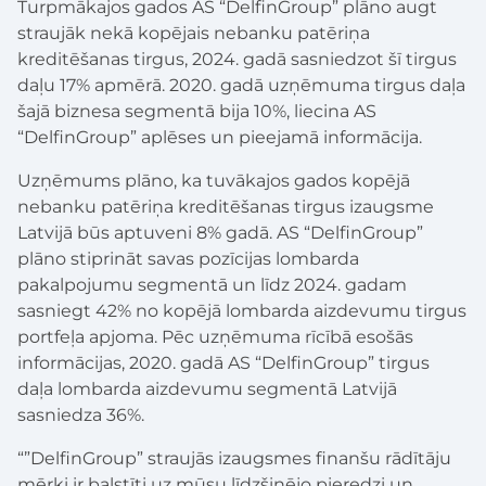
Turpmākajos gados AS “DelfinGroup” plāno augt
straujāk nekā kopējais nebanku patēriņa
kreditēšanas tirgus, 2024. gadā sasniedzot šī tirgus
daļu 17% apmērā. 2020. gadā uzņēmuma tirgus daļa
šajā biznesa segmentā bija 10%, liecina AS
“DelfinGroup” aplēses un pieejamā informācija.
Uzņēmums plāno, ka tuvākajos gados kopējā
nebanku patēriņa kreditēšanas tirgus izaugsme
Latvijā būs aptuveni 8% gadā. AS “DelfinGroup”
plāno stiprināt savas pozīcijas lombarda
pakalpojumu segmentā un līdz 2024. gadam
sasniegt 42% no kopējā lombarda aizdevumu tirgus
portfeļa apjoma. Pēc uzņēmuma rīcībā esošās
informācijas, 2020. gadā AS “DelfinGroup” tirgus
daļa lombarda aizdevumu segmentā Latvijā
sasniedza 36%.
“”DelfinGroup” straujās izaugsmes finanšu rādītāju
mērķi ir balstīti uz mūsu līdzšinējo pieredzi un