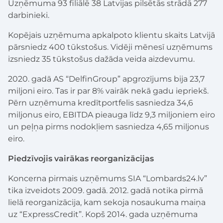
Uzņēmuma 93 filiālē 38 Latvijas pilsētās strādā 277
darbinieki.
Kopējais uzņēmuma apkalpoto klientu skaits Latvijā
pārsniedz 400 tūkstošus. Vidēji mēnesī uzņēmums
izsniedz 35 tūkstošus dažāda veida aizdevumu.
2020. gadā AS “DelfinGroup” apgrozījums bija 23,7
miljoni eiro. Tas ir par 8% vairāk nekā gadu iepriekš.
Pērn uzņēmuma kredītportfelis sasniedza 34,6
miljonus eiro, EBITDA pieauga līdz 9,3 miljoniem eiro
un peļņa pirms nodokļiem sasniedza 4,65 miljonus
eiro.
Piedzīvojis vairākas reorganizācijas
Koncerna pirmais uzņēmums SIA “Lombards24.lv”
tika izveidots 2009. gadā. 2012. gadā notika pirmā
lielā reorganizācija, kam sekoja nosaukuma maiņa
uz “ExpressCredit”. Kopš 2014. gada uzņēmuma