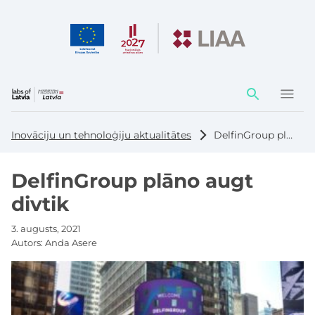
Darbības
elementi
Inovāciju un tehnoloģiju aktualitātes
DelfinGroup plāno augt divtik
DelfinGroup plāno augt
divtik
3. augusts, 2021
Autors:
Anda Asere