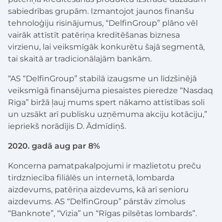
sabiedrības grupām. Izmantojot jaunos finanšu
tehnoloģiju risinājumus, “DelfinGroup” plāno vēl
vairāk attīstīt patēriņa kreditēšanas biznesa
virzienu, lai veiksmīgāk konkurētu šajā segmentā,
tai skaitā ar tradicionālajām bankām.
“AS “DelfinGroup” stabilā izaugsme un līdzšinējā
veiksmīgā finansējuma piesaistes pieredze “Nasdaq
Riga” biržā ļauj mums spert nākamo attīstības soli
un uzsākt arī publisku uzņēmuma akciju kotāciju,”
iepriekš norādījis D. Ādmīdiņš.
2020. gadā aug par 8%
Koncerna pamatpakalpojumi ir mazlietotu preču
tirdzniecība filiālēs un internetā, lombarda
aizdevums, patēriņa aizdevums, kā arī senioru
aizdevums. AS “DelfinGroup” pārstāv zīmolus
“Banknote”, “Vizia” un “Rīgas pilsētas lombards”.