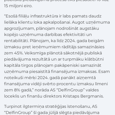
15 miljoni eiro.
“Esošā filiāļu infrastruktūra ir labs pamats daudz
lielāka klientu loka apkalpošanai. Augot uzņēmuma
apgrozījumam, plānojam nodrošināt augstāku
kopējo uzņēmuma darbības efektivitāti un
rentabilitāti. Plānojam, ka līdz 2024. gada beigām
izmaksu pret ieņēmumiem rādītājs samazināsies
zem 45%. Veiksmīga plānotā sākotnējā publiskā
piedāvājuma rezultātā un ar turpmāku klātbūtni
kapitāla tirgos plānojam pakāpeniski samazināt
uzņēmuma piesaistītā finansējuma izmaksas. Esam
noteikuši mērķi 2024. gadā panākt aizņemtā
finansējuma vidēji svērto procentu izmaksu līmeni
zem 8% gadā,” norāda AS “DelfinGroup” valdes
loceklis un finanšu direktors Kristaps Bergmanis.
Turpinot ilgtermiņa stratēģijas īstenošanu, AS
“DelfinGroup” šī gada jūlijā slēgta piedāvājuma