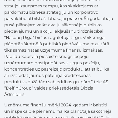
straujo izaugsmes tempu, kas skaidrojams ar
pārdomātu biznesa stratēģiju un korporatīvo
pārvaldību atbilstoši labākajai praksei. Šā gada otrajā
pusē plānojam veikt akciju sākotnējo publisko
piedāvājumu un akciju iekļaušanu tirdzniecībai
“Nasdaq Riga” biržas regulētājā tirgū. Veiksmīga
plānotā sākotnējā publiskā piedāvājuma rezultātā
tiks samazinātas uzņēmuma finanšu izmaksas.
Papildu kapitāla piesaiste sniegs iespēju
uzņēmumam nostiprināt savu tirgus pozīciju,
koncentrēties uz pašreizējo produktu attīstību, kā
arī izstrādāt jaunus patēriņa kreditēšanas
produktus dažādām sabiedrības grupām,” teic AS
“DelfinGroup” valdes priekšsēdētājs Didzis
Ādmīdiņš.
Uzņēmuma finanšu mērķi 2024. gadam ir balstīti
un ir spēkā pie pieņēmuma, ka plānotajā sākotnējā
publiskā piedāvājuma procesā tiks piesaistīti 10 līdz