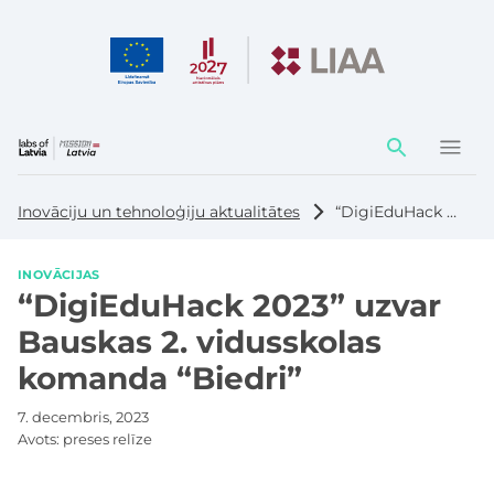
Darbības
elementi
Inovāciju un tehnoloģiju aktualitātes
“DigiEduHack 2023” uzvar Bauskas 2. vidusskolas komanda “Biedri”
INOVĀCIJAS
“DigiEduHack 2023” uzvar
Bauskas 2. vidusskolas
komanda “Biedri”
7. decembris, 2023
Avots:
preses relīze