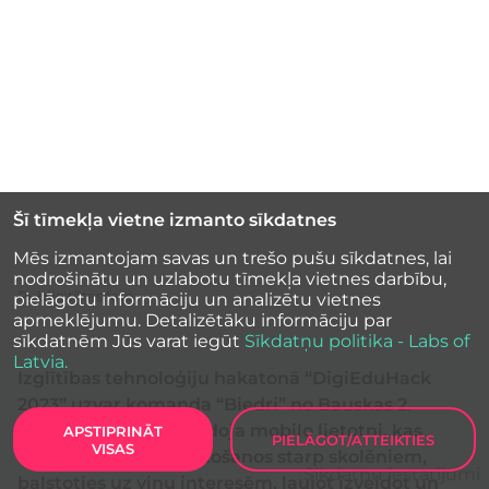
Šī tīmekļa vietne izmanto sīkdatnes
Mēs izmantojam savas un trešo pušu sīkdatnes, lai
nodrošinātu un uzlabotu tīmekļa vietnes darbību,
Publicitātes foto
pielāgotu informāciju un analizētu vietnes
apmeklējumu. Detalizētāku informāciju par
sīkdatnēm Jūs varat iegūt
Sīkdatņu politika - Labs of
Latvia.
Izglītības tehnoloģiju hakatonā “DigiEduHack
2023” uzvar komanda “Biedri” no Bauskas 2.
vidusskolas, kas izveidoja mobilo lietotni, kas
APSTIPRINĀT
PIELĀGOT/ATTEIKTIES
VISAS
veicina kopienas veidošanos starp skolēniem,
Sīkdatņu iestatījumi
balstoties uz viņu interesēm, ļaujot izveidot un