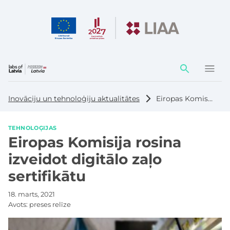
Darbības
elementi
Inovāciju un tehnoloģiju aktualitātes
Eiropas Komisija rosina izveidot digitālo zaļo sertifikātu
TEHNOLOĢIJAS
Eiropas Komisija rosina
izveidot digitālo zaļo
sertifikātu
18. marts, 2021
Avots:
preses relīze