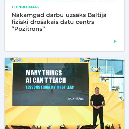
TEHNOLOĢIJAS
Nākamgad darbu uzsāks Baltijā
fiziski drošākais datu centrs
“Pozitrons”