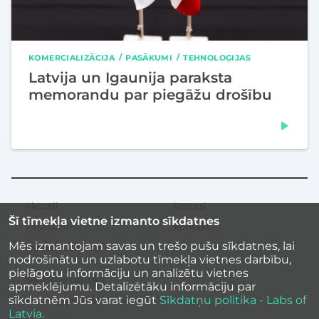
KOMERCIALIZĀCIJA
PASĀKUMI
TEHNOLOĢIJAS
Latvija un Igaunija paraksta
memorandu par piegāžu drošību
Aktuāli
Resursi
Sekundārā
Šī tīmekļa vietne izmanto sīkdatnes
izvēlne
Pasākumi
Kontakti
Mēs izmantojam savas un trešo pušu sīkdatnes, lai
Iedvesmas stāsti
nodrošinātu un uzlabotu tīmekļa vietnes darbību,
pielāgotu informāciju un analizētu vietnes
Sīkdatņu politika
apmeklējumu. Detalizētāku informāciju par
sīkdatnēm Jūs varat iegūt
Sīkdatņu politika - Labs of
Vietnes piekļūstamība
Latvia.