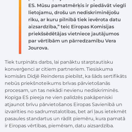
ES. Mūsu pamatmērķis ir piedāvāt viegli
lietojamu, drošu un nediskriminējošu
rīku, ar kuru pilnībā tiek ievērota datu
aizsardzība,” teic Eiropas Komisijas
priekšsēdētājas vietniece jautājumos
par vērtībām un pārredzamību Vera
Jourova.
Tiek turpināts darbs, lai panāktu starptautisku
konverģenci ar citiem partneriem. Tiesiskuma
komisārs Didjē Reinderss piebilst, ka šāds sertifikāts
nebūs priekšnoteikums brīvas pārvietošanās
procesam, un tas nekādi nevienu nediskriminēs.
Kopīga ES pieeja ne vien palīdzēs pakāpeniski
atjaunot brīvu pārvietošanos Eiropas Savienībā un
izvairīties no sadrumstalotības, bet arī ļaus ietekmēt
pasaules standartus un rādīt piemēru, kura pamatā
ir Eiropas vērtības, piemēram, datu aizsardzība.