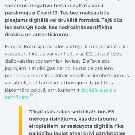
saņēmusi negatīvu testa rezultātu vai ir
pārslimojusi Covid-19. Tas bez maksas būs
pieejams digitālā vai drukātā formātā. Tajā būs
iekļauts QR kods, kas nodrošinās sertifikāta
drošību un autentiskumu.
Eiropas Komisija izveidos vārteju, lai nodrošinātu, ka
visus sertifikātus var verificēt visā ES, un palīdzēs
dalībvalstīm tos tehniski ieviest. Dalībvalstis
joprojām ir atbildīgas par to, kurus ceļotājiem
piemērojamos sabiedrības veselības ierobežojumus
var atcelt, bet tām šādi atbrīvojumi tāpat būs
jāpiemēro ceļotājiem, kuriem ir
digitālais zaļais
sertifikāts
.
“Digitālais zaļais sertifikāts būs ES
mēroga risinājums, kas dos labumu
eiropiešiem, ar saskaņota digitāla rīka
palīdzību ļaujot atkal brīvi pārvietoties