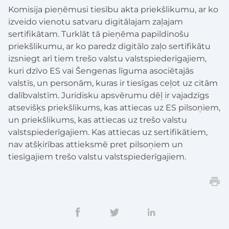
Komisija pieņēmusi tiesību akta priekšlikumu, ar ko
izveido vienotu satvaru digitālajam zaļajam
sertifikātam. Turklāt tā pieņēma papildinošu
priekšlikumu, ar ko paredz digitālo zaļo sertifikātu
izsniegt arī tiem trešo valstu valstspiederīgajiem,
kuri dzīvo ES vai Šengenas līguma asociētajās
valstīs, un personām, kuras ir tiesīgas ceļot uz citām
dalībvalstīm. Juridisku apsvērumu dēļ ir vajadzīgs
atsevišķs priekšlikums, kas attiecas uz ES pilsoņiem,
un priekšlikums, kas attiecas uz trešo valstu
valstspiederīgajiem. Kas attiecas uz sertifikātiem,
nav atšķirības attieksmē pret pilsoņiem un
tiesīgajiem trešo valstu valstspiederīgajiem.