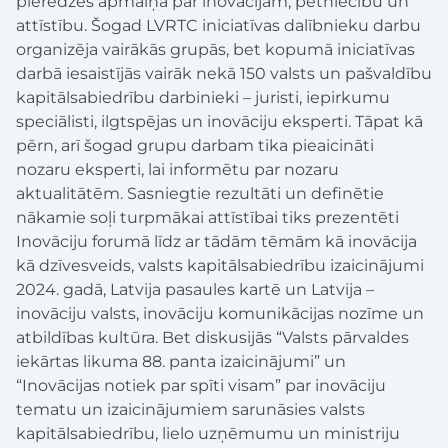
pieredzes apmaiņa par inovācijām, pētniecību un
attīstību. Šogad LVRTC iniciatīvas dalībnieku darbu
organizēja vairākās grupās, bet kopumā iniciatīvas
darbā iesaistījās vairāk nekā 150 valsts un pašvaldību
kapitālsabiedrību darbinieki – juristi, iepirkumu
speciālisti, ilgtspējas un inovāciju eksperti. Tāpat kā
pērn, arī šogad grupu darbam tika pieaicināti
nozaru eksperti, lai informētu par nozaru
aktualitātēm. Sasniegtie rezultāti un definētie
nākamie soļi turpmākai attīstībai tiks prezentēti
Inovāciju forumā līdz ar tādām tēmām kā inovācija
kā dzīvesveids, valsts kapitālsabiedrību izaicinājumi
2024. gadā, Latvija pasaules kartē un Latvija –
inovāciju valsts, inovāciju komunikācijas nozīme un
atbildības kultūra. Bet diskusijās “Valsts pārvaldes
iekārtas likuma 88. panta izaicinājumi” un
“Inovācijas notiek par spīti visam” par inovāciju
tematu un izaicinājumiem sarunāsies valsts
kapitālsabiedrību, lielo uzņēmumu un ministriju