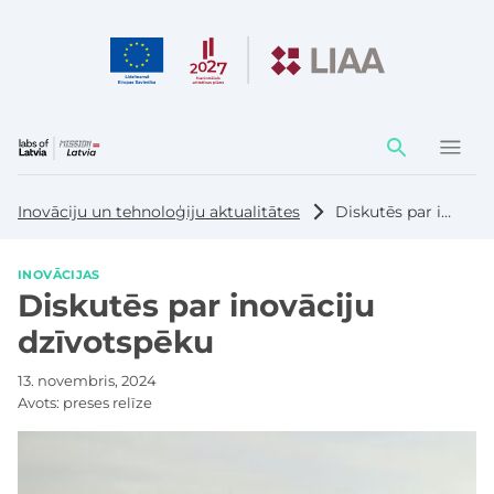
Darbības
elementi
Inovāciju un tehnoloģiju aktualitātes
Diskutēs par inovāciju dzīvotspēku
INOVĀCIJAS
Diskutēs par inovāciju
dzīvotspēku
13. novembris, 2024
Avots:
preses relīze