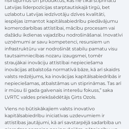
risinājumus un produktus, kas ne tikai stiprinātu
Latvijas līderpozīcijas starptautiskajā tirgū, bet
uzlabotu Latvijas iedzīvotāju dzīves kvalitāti,
iespējas izmantot kapitālsabiedrību piedāvājumu
komercdarbības attīstībai, mācību procesam vai
dažādu ikdienas vajadzību nodrošināšanai. Inovatīvi
uzņēmumi ar savu kompetenci, resursiem un
infrastruktūru var nodrošināt stabilu pamatu visu
tautsaimniecības nozaru izaugsmei, tomēr
straujākai inovāciju attīstībai nepieciešama
inovācijas atbalstoša normatīvā bāze, kā arī skaidrs
valsts redzējums, ka inovācijas kapitālsabiedrībās ir
nepieciešamas, atbalstāmas un stiprināmas. Tas arī
ir mūsu šī gada galvenais interešu fokuss,” saka
LVRTC valdes priekšsēdētājs Ģirts Ozols.
Viens no būtiskākajiem valsts inovatīvo
kapitālsabiedrību iniciatīvas uzdevumiem ir
attīstības jautājumi, kā arī savstarpējā sadarbība un