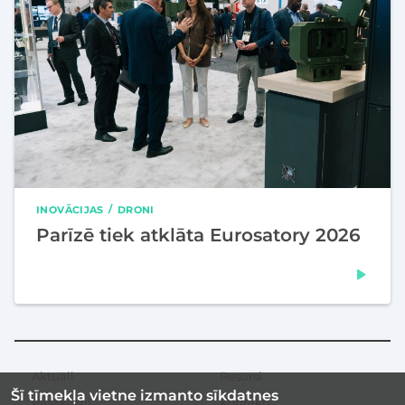
INOVĀCIJAS
DRONI
Parīzē tiek atklāta Eurosatory 2026
Aktuāli
Resursi
Sekundārā
Šī tīmekļa vietne izmanto sīkdatnes
izvēlne
Pasākumi
Kontakti