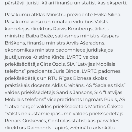
pārstāvji, juristi, kā arī finanšu un statistikas eksperti.
Pasākumu atklās Ministru prezidente Evika Siliņa.
Pasākuma viesu un runātāju vidū būs Valsts
kancelejas direktors Raivis Kronbergs, ārlietu
ministre Baiba Braže, satiksmes ministrs Kaspars
Briškens, finanšu ministrs Arvils Ašeradens,
ekonomikas ministra padomniece juridiskajos
jautājumos Kristīne Kinča, LVRTC valdes
priekšsēdētājs Ģirts Ozols, SIA “Latvijas Mobilais
telefons” prezidents Juris Binde, LVRTC padomes
priekšsēdētājs un RTU Rīgas Biznesa skolas
praktiskais docents Aldis Greitāns, AS “Sadales tīkls”
valdes priekšsēdētājs Sandis Jansons, SIA “Latvijas
Mobilais telefons” viceprezidents Ingmārs Pūķis, AS
“Latvenergo” valdes priekšsēdētājs Mārtiņš Čakste,
“Valsts nekustamie īpašumi” valdes priekšsēdētājs
Renārs Griškevičs, Centrālās statistikas pārvaldes
direktors Raimonds Lapiņš, zvērinātu advokātu