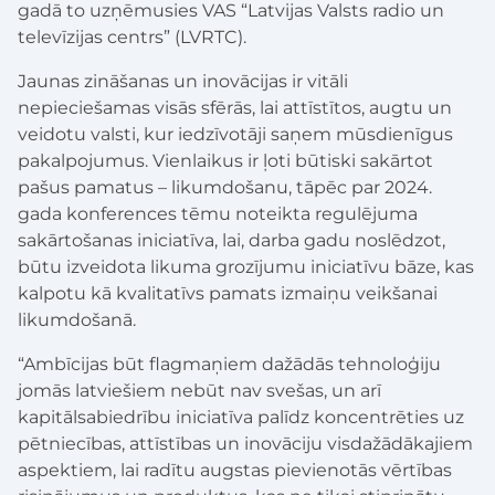
gadā to uzņēmusies VAS “Latvijas Valsts radio un
televīzijas centrs” (LVRTC).
Jaunas zināšanas un inovācijas ir vitāli
nepieciešamas visās sfērās, lai attīstītos, augtu un
veidotu valsti, kur iedzīvotāji saņem mūsdienīgus
pakalpojumus. Vienlaikus ir ļoti būtiski sakārtot
pašus pamatus – likumdošanu, tāpēc par 2024.
gada konferences tēmu noteikta regulējuma
sakārtošanas iniciatīva, lai, darba gadu noslēdzot,
būtu izveidota likuma grozījumu iniciatīvu bāze, kas
kalpotu kā kvalitatīvs pamats izmaiņu veikšanai
likumdošanā.
“Ambīcijas būt flagmaņiem dažādās tehnoloģiju
jomās latviešiem nebūt nav svešas, un arī
kapitālsabiedrību iniciatīva palīdz koncentrēties uz
pētniecības, attīstības un inovāciju visdažādākajiem
aspektiem, lai radītu augstas pievienotās vērtības