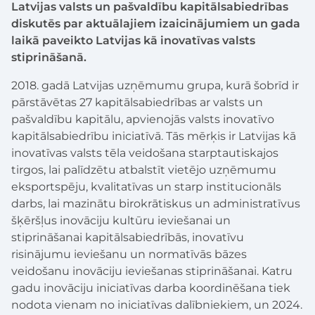
Latvijas valsts un pašvaldību kapitālsabiedrības
diskutēs par aktuālajiem izaicinājumiem un gada
laikā paveikto Latvijas kā inovatīvas valsts
stiprināšanā.
2018. gadā Latvijas uzņēmumu grupa, kurā šobrīd ir
pārstāvētas 27 kapitālsabiedrības ar valsts un
pašvaldību kapitālu, apvienojās valsts inovatīvo
kapitālsabiedrību iniciatīvā. Tās mērķis ir Latvijas kā
inovatīvas valsts tēla veidošana starptautiskajos
tirgos, lai palīdzētu atbalstīt vietējo uzņēmumu
eksportspēju, kvalitatīvas un starp institucionāls
darbs, lai mazinātu birokrātiskus un administratīvus
šķēršļus inovāciju kultūru ieviešanai un
stiprināšanai kapitālsabiedrībās, inovatīvu
risinājumu ieviešanu un normatīvās bāzes
veidošanu inovāciju ieviešanas stiprināšanai. Katru
gadu inovāciju iniciatīvas darba koordinēšana tiek
nodota vienam no iniciatīvas dalībniekiem, un 2024.