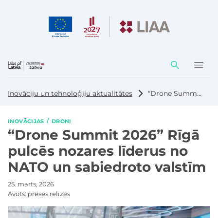
Darbības
elementi
Inovāciju un tehnoloģiju aktualitātes
“Drone Summit 2026” Rīgā pulcēs nozares līderus no NATO un sabiedroto valstīm
INOVĀCIJAS
DRONI
“Drone Summit 2026” Rīgā
pulcēs nozares līderus no
NATO un sabiedroto valstīm
25. marts, 2026
Avots:
preses relīzes