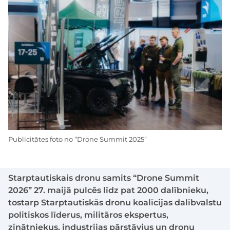
Publicitātes foto no “Drone Summit 2025”
Starptautiskais dronu samits “Drone Summit
2026” 27. maijā pulcēs līdz pat 2000 dalībnieku,
tostarp Starptautiskās dronu koalīcijas dalībvalstu
politiskos līderus, militāros ekspertus,
zinātniekus, industrijas pārstāvjus un dronu