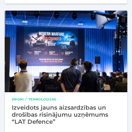
DRONI
TEHNOLOĢIJAS
Izveidots jauns aizsardzības un
drošības risinājumu uzņēmums
“LAT Defence”