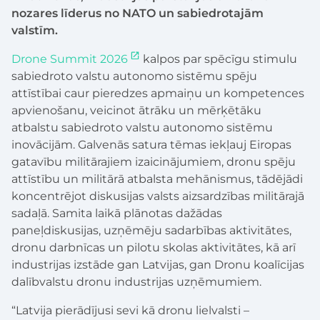
nozares līderus no NATO un sabiedrotajām
valstīm.
Drone Summit 2026
kalpos par spēcīgu stimulu
sabiedroto valstu autonomo sistēmu spēju
attīstībai caur pieredzes apmaiņu un kompetences
apvienošanu, veicinot ātrāku un mērķētāku
atbalstu sabiedroto valstu autonomo sistēmu
inovācijām. Galvenās satura tēmas iekļauj Eiropas
gatavību militārajiem izaicinājumiem, dronu spēju
attīstību un militārā atbalsta mehānismus, tādējādi
koncentrējot diskusijas valsts aizsardzības militārajā
sadaļā. Samita laikā plānotas dažādas
paneļdiskusijas, uzņēmēju sadarbības aktivitātes,
dronu darbnīcas un pilotu skolas aktivitātes, kā arī
industrijas izstāde gan Latvijas, gan Dronu koalīcijas
dalībvalstu dronu industrijas uzņēmumiem.
“Latvija pierādījusi sevi kā dronu lielvalsti –