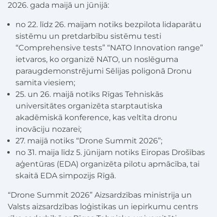
2026. gada maijā un jūnijā:
no 22. līdz 26. maijam notiks bezpilota lidaparātu
sistēmu un pretdarbību sistēmu testi
“Comprehensive tests” “NATO Innovation range”
ietvaros, ko organizē NATO, un noslēguma
paraugdemonstrējumi Sēlijas poligonā Dronu
samita viesiem;
25. un 26. maijā notiks Rīgas Tehniskās
universitātes organizēta starptautiska
akadēmiskā konference, kas veltīta dronu
inovāciju nozarei;
27. maijā notiks “Drone Summit 2026”;
no 31. maija līdz 5. jūnijam notiks Eiropas Drošības
aģentūras (EDA) organizēta pilotu apmācība, tai
skaitā EDA simpozijs Rīgā.
“Drone Summit 2026” Aizsardzības ministrija un
Valsts aizsardzības loģistikas un iepirkumu centrs