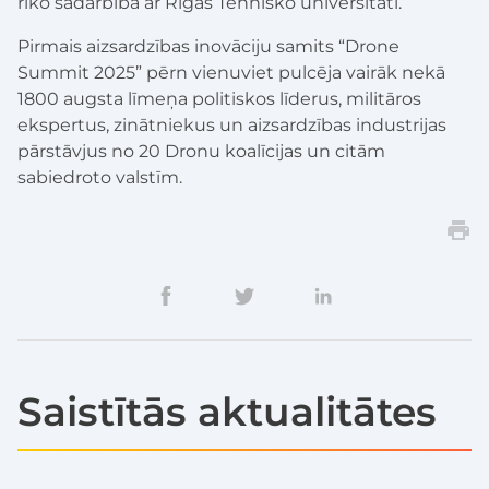
rīko sadarbībā ar Rīgas Tehnisko universitāti.
Pirmais aizsardzības inovāciju samits “Drone
Summit 2025” pērn vienuviet pulcēja vairāk nekā
1800 augsta līmeņa politiskos līderus, militāros
ekspertus, zinātniekus un aizsardzības industrijas
pārstāvjus no 20 Dronu koalīcijas un citām
sabiedroto valstīm.
Saistītās aktualitātes