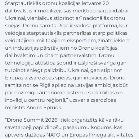
Starptautiskās dronu koalīcijas ietvaros 20
dalībvalstis ir mobilizējušās mērķtiecīgai palīdzībai
Ukrainai, vienlaikus stiprinot arī nacionālās dronu
spējas. Dronu samits Rīgā ir vadošā platforma, kur
veidojas starptautiskās partnerības starp politikas
veidotājiem, militārajiem ekspertiem, zinātniekiem
un industrijas pārstāvjiem no Dronu koalīcijas
dalībvalstīm un citām partnervalstīm. Dronu
tehnoloģiju attīstība šobrīd ir izšķiroši svarīga gan
turpinot sniegt palīdzību Ukrainai, gan stiprinot
Eiropas aizsardzības spējas, gan inovācijas. Dronu
samita norise Rīgā apliecina Latvijas ambīcijas būt
par nozīmīgu autonomo sistēmu sadarbības un
inovāciju centru reģionā,” uzsver aizsardzības
ministrs Andris Sprūds.
“Drone Summit 2026” tiek organizēts kā vairāku
savstarpēji papildinošu pasākumu kopums, kas
aptvers dažādas NATO un Eiropas līmeņa aktivitātes