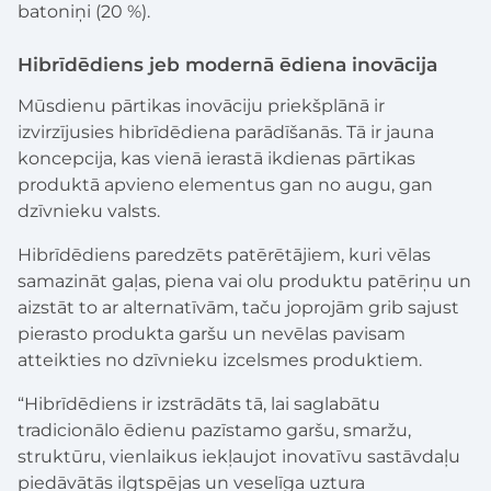
batoniņi (20 %).
Hibrīdēdiens jeb modernā ēdiena inovācija
Mūsdienu pārtikas inovāciju priekšplānā ir
izvirzījusies hibrīdēdiena parādīšanās. Tā ir jauna
koncepcija, kas vienā ierastā ikdienas pārtikas
produktā apvieno elementus gan no augu, gan
dzīvnieku valsts.
Hibrīdēdiens paredzēts patērētājiem, kuri vēlas
samazināt gaļas, piena vai olu produktu patēriņu un
aizstāt to ar alternatīvām, taču joprojām grib sajust
pierasto produkta garšu un nevēlas pavisam
atteikties no dzīvnieku izcelsmes produktiem.
“Hibrīdēdiens ir izstrādāts tā, lai saglabātu
tradicionālo ēdienu pazīstamo garšu, smaržu,
struktūru, vienlaikus iekļaujot inovatīvu sastāvdaļu
piedāvātās ilgtspējas un veselīga uztura