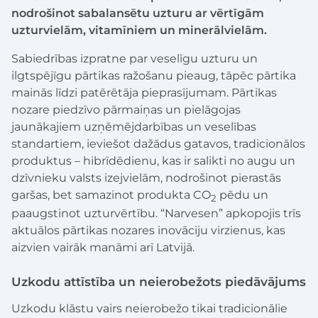
nodrošinot sabalansētu uzturu ar vērtīgām
uzturvielām, vitamīniem un minerālvielām.
Sabiedrības izpratne par veselīgu uzturu un
ilgtspējīgu pārtikas ražošanu pieaug, tāpēc pārtika
mainās līdzi patērētāja pieprasījumam. Pārtikas
nozare piedzīvo pārmaiņas un pielāgojas
jaunākajiem uzņēmējdarbības un veselības
standartiem, ieviešot dažādus gatavos, tradicionālos
produktus – hibrīdēdienu, kas ir salikti no augu un
dzīvnieku valsts izejvielām, nodrošinot pierastās
garšas, bet samazinot produkta CO
pēdu un
2
paaugstinot uzturvērtību. “Narvesen” apkopojis trīs
aktuālos pārtikas nozares inovāciju virzienus, kas
aizvien vairāk manāmi arī Latvijā.
Uzkodu attīstība un neierobežots piedāvājums
Uzkodu klāstu vairs neierobežo tikai tradicionālie