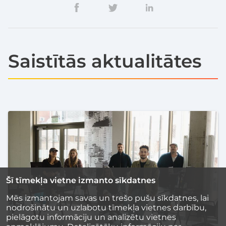
Saistītās aktualitātes
Šī tīmekļa vietne izmanto sīkdatnes
Mēs izmantojam savas un trešo pušu sīkdatnes, lai
nodrošinātu un uzlabotu tīmekļa vietnes darbību,
pielāgotu informāciju un analizētu vietnes