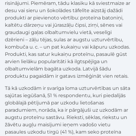
risinājumi. Piemēram, tādu klasiku kā sviestmaize ar
desu vai sieru un šokolādes tāfelīte aizstāj dažādi
produkti ar pievienoto vērtību: proteīna batoniņi,
kaltētu dārzeņu vai jūraszāļu čipsi, zirņi, sēnes vai
graudaugi gaļas olbaltumvielu vietā, veselīgi
dzērieni – zāļu tējas, sulas ar augstu uzturvērtību,
kombuča u. c. – un pat kukaiņu vai kāpuru uzkodas.
Produkti, kas satur kukaiņu proteīnu, pasaulē gūst
arvien lielāku popularitāti kā ilgtspējīga un
olbaltumvielām bagāta uzkoda. Latvijā šādu
produktu pagaidām ir gatavs izmēģināt vien retais.
Tā kā uzkodām ir svarīga loma uzturvērtības un sāta
sajūtas iegūšanā, 51 % respondentu, kuri piedalījās
globālajā pētījumā par uzkodu lietošanas
paradumiem, norāda, ka ir pārgājuši uz uzkodām ar
augstu proteīnu sastāvu. Rieksti, sēklas, riekstu un
žāvētu augļu maisījumi ieņem vadošo vietu
pasaules uzkodu tirgū (41 %), kam seko proteīna