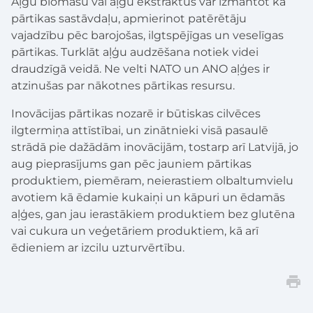
Aļģu biomasu vai aļģu ekstraktus var izmantot kā
pārtikas sastāvdaļu, apmierinot patērētāju
vajadzību pēc barojošas, ilgtspējīgas un veselīgas
pārtikas. Turklāt aļģu audzēšana notiek videi
draudzīgā veidā. Ne velti NATO un ANO aļģes ir
atzinušas par nākotnes pārtikas resursu.
Inovācijas pārtikas nozarē ir būtiskas cilvēces
ilgtermiņa attīstībai, un zinātnieki visā pasaulē
strādā pie dažādām inovācijām, tostarp arī Latvijā, jo
aug pieprasījums gan pēc jauniem pārtikas
produktiem, piemēram, neierastiem olbaltumvielu
avotiem kā ēdamie kukaiņi un kāpuri un ēdamās
aļģes, gan jau ierastākiem produktiem bez glutēna
vai cukura un veģetāriem produktiem, kā arī
ēdieniem ar izcilu uzturvērtību.