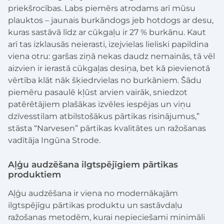
priekšrocības. Labs piemērs atrodams arī mūsu
plauktos – jaunais burkāndogs jeb hotdogs ar desu,
kuras sastāvā līdz ar cūkgaļu ir 27 % burkānu. Kaut
arī tas izklausās neierasti, izejvielas lieliski papildina
viena otru: garšas ziņā nekas daudz nemainās, tā vēl
aizvien ir ierastā cūkgaļas desiņa, bet kā pievienotā
vērtība klāt nāk šķiedrvielas no burkāniem. Šādu
piemēru pasaulē kļūst arvien vairāk, sniedzot
patērētājiem plašākas izvēles iespējas un viņu
dzīvesstilam atbilstošākus pārtikas risinājumus,”
stāsta “Narvesen” pārtikas kvalitātes un ražošanas
vadītāja Ingūna Strode.
Aļģu audzēšana ilgtspējīgiem pārtikas
produktiem
Aļģu audzēšana ir viena no modernākajām
ilgtspējīgu pārtikas produktu un sastāvdaļu
ražošanas metodēm, kurai nepieciešami minimāli