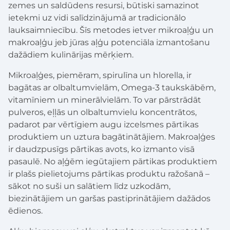
zemes un saldūdens resursi, būtiski samazinot
ietekmi uz vidi salīdzinājumā ar tradicionālo
lauksaimniecību. Šīs metodes ietver mikroaļģu un
makroaļģu jeb jūras aļģu potenciāla izmantošanu
dažādiem kulinārijas mērķiem.
Mikroaļģes, piemēram, spirulīna un hlorella, ir
bagātas ar olbaltumvielām, Omega-3 taukskābēm,
vitamīniem un minerālvielām. To var pārstrādāt
pulveros, eļļās un olbaltumvielu koncentrātos,
padarot par vērtīgiem augu izcelsmes pārtikas
produktiem un uztura bagātinātājiem. Makroaļģes
ir daudzpusīgs pārtikas avots, ko izmanto visā
pasaulē. No aļģēm iegūtajiem pārtikas produktiem
ir plašs pielietojums pārtikas produktu ražošanā –
sākot no suši un salātiem līdz uzkodām,
biezinātājiem un garšas pastiprinātājiem dažādos
ēdienos.