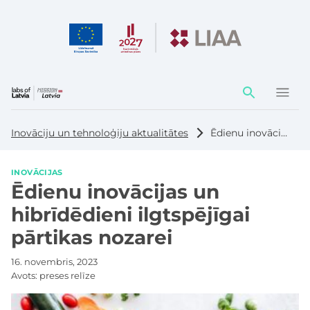
Darbības
elementi
Inovāciju un tehnoloģiju aktualitātes
Ēdienu inovācijas un hibrīdēdieni ilgtspējīgai pārtikas nozarei
INOVĀCIJAS
Ēdienu inovācijas un
hibrīdēdieni ilgtspējīgai
pārtikas nozarei
16. novembris, 2023
Avots:
preses relīze