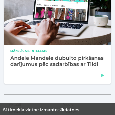
MĀKSLĪGAIS INTELEKTS
Andele Mandele dubulto pirkšanas
darījumus pēc sadarbības ar Tildi
Aktuāli
Resursi
Sekundārā
Šī tīmekļa vietne izmanto sīkdatnes
izvēlne
Pasākumi
Kontakti