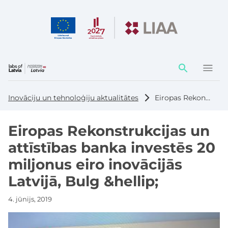
Darbības
elementi
Inovāciju un tehnoloģiju aktualitātes
Eiropas Rekonstrukcijas un attīstības banka investēs 20 miljonus eiro inovācijās Latvijā, Bulg &hellip;
Eiropas Rekonstrukcijas un
attīstības banka investēs 20
miljonus eiro inovācijās
Latvijā, Bulg &hellip;
4. jūnijs, 2019