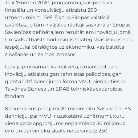
Tā ir ‘Horizon 2020’ programma, kas piedāvā
finasiālu un konsultāciju atbalstu 200
uzņēmumiem. Tieši šīs trīs Eiropas valstis ir
izvēlētas, jo tām ir vājākie rādītāji saskaņā ar Eiropas
Savienības definētajiem rezultātiem inovāciju jomā.
Un šāds atbalsts nodrošinās stratēģiskas izaugsmes
iespēju, lai pārslēgtos uz ekonomiku, kas balstīta
zināšanās un zemos izmešos.
Latvijā programa tiks realizēta, izmantojot zaļo
inovāciju atbalstu gan tehniskas palīdzības, gan
granta līdzfinansējuma formā MVU, piedaloties arī
Taivānas Biznesa un ERAB tehniskās sadarbības
fondam.
Kopumā būs pieejami 20 miljoni eiro. Saskaņā ar ES
definīciju, par MVU ir uzskatāmi uzņēmumi, kuru
viena gada apgrozījums nepārsniedz 50 miljonus
eiro un darbinieku skaits nepārsniedz 250.