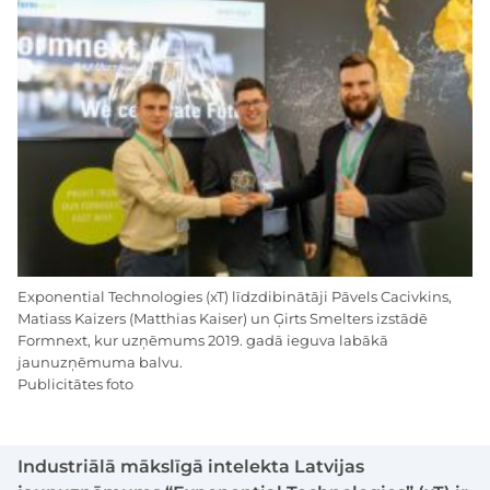
Exponential Technologies (xT) līdzdibinātāji Pāvels Cacivkins,
Matiass Kaizers (Matthias Kaiser) un Ģirts Smelters izstādē
Formnext, kur uzņēmums 2019. gadā ieguva labākā
jaunuzņēmuma balvu.
Publicitātes foto
Industriālā mākslīgā intelekta Latvijas