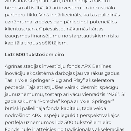
zināšanas starptautisku, tehnoloģijās balstītu
biznesu attīstībā, kā arī investoru un industriālo
partneru tīklu. Viņš ir pārliecināts, ka tas palielinās
uzņēmuma izredzes gan pārliecinot potenciālos
klientus, gan arī piesaistot nākamās kārtas
izaugsmes finansējumu no starptautiskiem riska
kapitāla tirgus spēlētājiem.
Līdz 500 tūkstošiem eiro
Agrīnas stadijas investīciju fonds APX Berlīnes
inovāciju ekosistēmā darbojas jau vairākus gadus.
Tas ir “Axel Springer Plug and Play” akseleratora
pēctecis. Tajā attīstījušies vairāki desmiti spēcīgu
jaunuzņēmumu, tostarp arī vācu vienradzis “N26”. Šī
gada sākumā “Porsche” kopā ar “Axel Springer”
būtiski palielināja fonda kapitālu, tādā veidā
nodrošinot APX iespēju ieguldīt perspektīvākajos
portfeļa uzņēmumos līdz 500 tūkstošiem eiro.
Fonds nule ir atteicies no tradicionālās akselerācijas