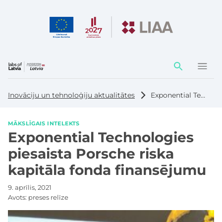
Darbības
elementi
Inovāciju un tehnoloģiju aktualitātes
Exponential Technologies piesaista Porsche riska kapitāla fonda finansējumu
MĀKSLĪGAIS INTELEKTS
Exponential Technologies
piesaista Porsche riska
kapitāla fonda finansējumu
9. aprīlis, 2021
Avots:
preses relīze