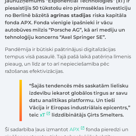
jaunuzņēmums “Exponential Technologies” (xT) ir
piesaistījis 50 tūkstošu eiro pirmssēklas investīciju
no Berlīnē bāzētā
agrīnas stadijas
riska kapitāla
fonda APX. Fonda vienīgie īpašnieki ir vācu
autobūves milzis “Porsche AG”, kā arī mediju un
tehnoloģiju koncerns “Axel Springer SE”.
Pandēmija ir būtiski paātrinājusi digitalizācijas
tempus visā pasaulē. Tajā pašā laikā patēriņa līmenis
pieaug, un līdz ar to arī nepieciešamība pēc
ražošanas efektivizācijas.
“Šajās tendencēs mēs saskatām lielisku
izdevību iekarot globālos tirgus ar savu
datu analītikas platformu. Un tieši
Vācija ir Eiropas industriālais epicentrs,”
teic
xT
līdzdibinātājs Ģirts Smelters.
Šī sadarbība ļaus izmantot
APX
fonda pieredzi un