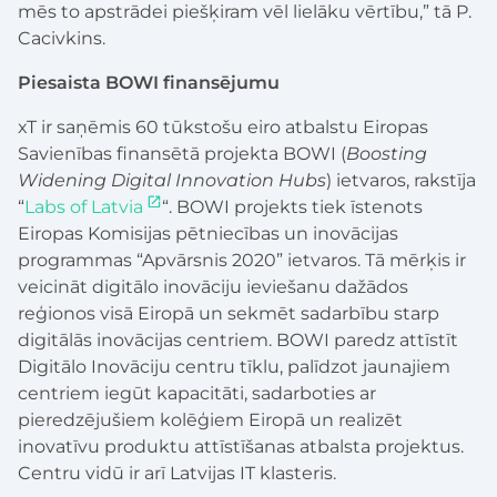
mēs to apstrādei piešķiram vēl lielāku vērtību,” tā P.
Cacivkins.
Piesaista BOWI finansējumu
xT ir saņēmis 60 tūkstošu eiro atbalstu Eiropas
Savienības finansētā projekta BOWI (
Boosting
Widening Digital Innovation Hubs
) ietvaros, rakstīja
“
Labs of Latvia
“. BOWI projekts tiek īstenots
Eiropas Komisijas pētniecības un inovācijas
programmas “Apvārsnis 2020” ietvaros. Tā mērķis ir
veicināt digitālo inovāciju ieviešanu dažādos
reģionos visā Eiropā un sekmēt sadarbību starp
digitālās inovācijas centriem. BOWI paredz attīstīt
Digitālo Inovāciju centru tīklu, palīdzot jaunajiem
centriem iegūt kapacitāti, sadarboties ar
pieredzējušiem kolēģiem Eiropā un realizēt
inovatīvu produktu attīstīšanas atbalsta projektus.
Centru vidū ir arī Latvijas IT klasteris.