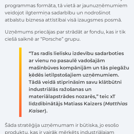
programmas formāta, tā vietā ar jaunuzņēmumiem
veidojot ilgtermiņa sadarbību un nodrošinot
atbalstu biznesa attīstībai visā izaugsmes posmā.
Uzņēmums priecājas par strādāt ar fondu, kas ir tik
ciešā saiknē ar “Porsche” grupu.
“Tas radīs lielisku izdevību sadarboties
ar vienu no pasaulē vadošajām
mašīnbūves kompānijām un tās piegāžu
ķēdēs ietilpstošajiem uzņēmumiem.
Tādā veidā stiprināsim savu klātbūtni
industriālās ražošanas un
materiālapstrādes nozarēs,” teic xT
līdzdibinātājs Matiass Kaizers (
Matthias
Kaiser
).
Šāda stratēģija uzņēmumam ir būtiska, jo esošo
produktu, kas ir vairāk mērķēts industriālajam