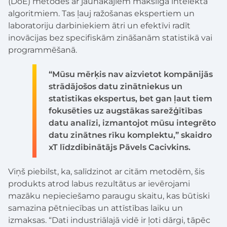
(DoE) metodes ar jaunākajiem mākslīgā intelekta
algoritmiem. Tas ļauj ražošanas ekspertiem un
laboratoriju darbiniekiem ātri un efektīvi radīt
inovācijas bez specifiskām zināšanām statistikā vai
programmēšanā.
“Mūsu mērķis nav aizvietot kompānijās
strādājošos datu zinātniekus un
statistikas ekspertus, bet gan ļaut tiem
fokusēties uz augstākas sarežģītības
datu analīzi, izmantojot mūsu integrēto
datu zinātnes rīku komplektu,” skaidro
xT līdzdibinātājs Pāvels Cacivkins.
Viņš piebilst, ka, salīdzinot ar citām metodēm, šis
produkts atrod labus rezultātus ar ievērojami
mazāku nepieciešamo paraugu skaitu, kas būtiski
samazina pētniecības un attīstības laiku un
izmaksas. “Dati industriālajā vidē ir ļoti dārgi, tāpēc