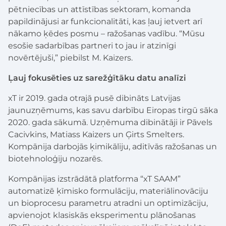
pētniecības un attīstības sektoram, komanda
papildinājusi ar funkcionalitāti, kas ļauj ietvert arī
nākamo ķēdes posmu – ražošanas vadību. “Mūsu
esošie sadarbības partneri to jau ir atzinīgi
novērtējuši,” piebilst M. Kaizers.
Ļauj fokusēties uz sarežģītāku datu analīzi
xT ir 2019. gada otrajā pusē dibināts Latvijas
jaunuzņēmums, kas savu darbību Eiropas tirgū sāka
2020. gada sākumā. Uzņēmuma dibinātāji ir Pāvels
Cacivkins, Matiass Kaizers un Ģirts Smelters.
Kompānija darbojās ķimikāliju, aditīvās ražošanas un
biotehnoloģiju nozarēs.
Kompānijas izstrādātā platforma “xT SAAM”
automatizē ķīmisko formulāciju, materiālinovāciju
un bioprocesu parametru atradni un optimizāciju,
apvienojot klasiskās eksperimentu plānošanas