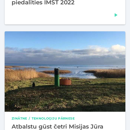
piedalīties IMST 2022
ZINĀTNE
TEHNOLOĢIJU PĀRNESE
Atbalstu gūst četri Misijas Jūra