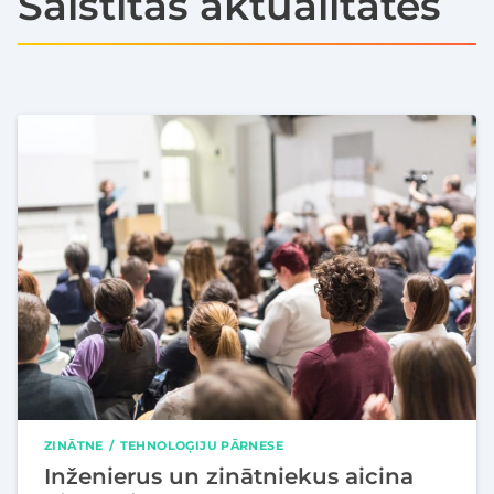
Saistītās aktualitātes
ZINĀTNE
TEHNOLOĢIJU PĀRNESE
Inženierus un zinātniekus aicina