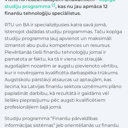
studiju programma
, kas nu jau apmāca 12
finanšu tehnoloģiju speciālistus.
RTU un BA ir specializējusies katra savā jomā,
īstenojot dažādas studiju programmas. Taču kopīga
studiju programma ļauj apvienot un maksimāli
izmantot abu pušu kompetences un resursus.
Pievēršanās tieši finanšu tehnoloģiju jomai ir
pamatota ar faktu, ka tā ir viena no straujāk
augošajām nozarēm ar augstu pievienoto vērtību,
kur ir novērojams kvalificēta darbaspēka trūkums.
Augstskolu pārstāvji atsaucas uz aptaujām, kas
liecina, ka Latvijas finanšu sektora uzņēmumi plāno
paplašināt darbību, kā rezultātā ir gaidāms vēl
lielāks pieprasījumu pēc augsti kvalificētiem
profesionāļiem šajā jomā.
Studiju programma “Finanšu pārvaldības
informācijas sistēmas” jeb orientēšanās uz finanšu