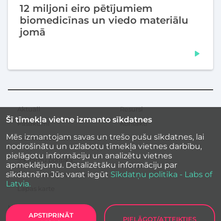
12 miljoni eiro pētījumiem
biomedicīnas un viedo materiālu
jomā
Aktuāli
Resursi
Sekundārā
Šī tīmekļa vietne izmanto sīkdatnes
izvēlne
Pasākumi
Kontakti
Mēs izmantojam savas un trešo pušu sīkdatnes, lai
Iedvesmas stāsti
nodrošinātu un uzlabotu tīmekļa vietnes darbību,
pielāgotu informāciju un analizētu vietnes
Sīkdatņu politika
apmeklējumu. Detalizētāku informāciju par
sīkdatnēm Jūs varat iegūt
Sīkdatņu politika - Labs of
Vietnes piekļūstamība
Latvia.
Lapas karte
APSTIPRINĀT
PIELĀGOT/ATTEIKTIES