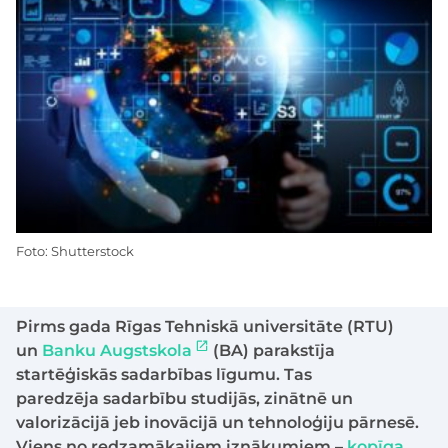
Foto: Shutterstock
Pirms gada Rīgas Tehniskā universitāte (RTU)
un
Banku Augstskola
(BA) parakstīja
startēģiskās sadarbības līgumu. Tas
paredzēja sadarbību studijās, zinātnē un
valorizācijā jeb inovācijā un tehnoloģiju pārnesē.
Viens no redzamākajiem iznākumiem –
kopīga