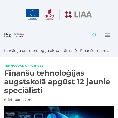
Darbības
elementi
Inovāciju un tehnoloģiju aktualitātes
Finanšu tehnoloģijas augstskolā apgūst 12 jaunie speciālisti
TEHNOLOĢIJU PĀRNESE
Finanšu tehnoloģijas
augstskolā apgūst 12 jaunie
speciālisti
6. februāris, 2019