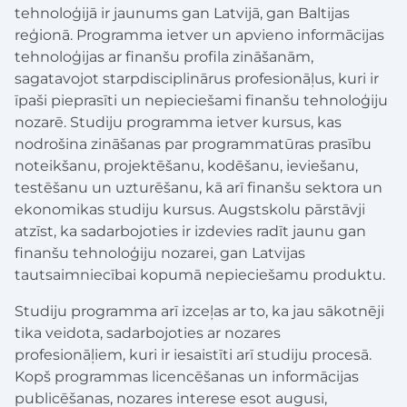
tehnoloģijā ir jaunums gan Latvijā, gan Baltijas
reģionā. Programma ietver un apvieno informācijas
tehnoloģijas ar finanšu profila zināšanām,
sagatavojot starpdisciplinārus profesionāļus, kuri ir
īpaši pieprasīti un nepieciešami finanšu tehnoloģiju
nozarē. Studiju programma ietver kursus, kas
nodrošina zināšanas par programmatūras prasību
noteikšanu, projektēšanu, kodēšanu, ieviešanu,
testēšanu un uzturēšanu, kā arī finanšu sektora un
ekonomikas studiju kursus. Augstskolu pārstāvji
atzīst, ka sadarbojoties ir izdevies radīt jaunu gan
finanšu tehnoloģiju nozarei, gan Latvijas
tautsaimniecībai kopumā nepieciešamu produktu.
Studiju programma arī izceļas ar to, ka jau sākotnēji
tika veidota, sadarbojoties ar nozares
profesionāļiem, kuri ir iesaistīti arī studiju procesā.
Kopš programmas licencēšanas un informācijas
publicēšanas, nozares interese esot augusi,