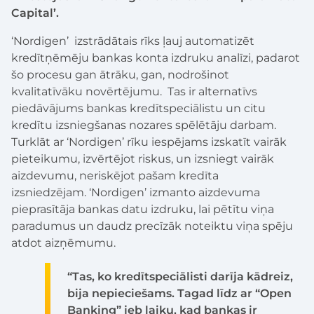
Capital’.
‘Nordigen’ izstrādātais rīks ļauj automatizēt
kredītņēmēju bankas konta izdruku analīzi, padarot
šo procesu gan ātrāku, gan, nodrošinot
kvalitatīvāku novērtējumu. Tas ir alternatīvs
piedāvājums bankas kredītspeciālistu un citu
kredītu izsniegšanas nozares spēlētāju darbam.
Turklāt ar ‘Nordigen’ rīku iespējams izskatīt vairāk
pieteikumu, izvērtējot riskus, un izsniegt vairāk
aizdevumu, neriskējot pašam kredīta
izsniedzējam. ‘Nordigen’ izmanto aizdevuma
pieprasītāja bankas datu izdruku, lai pētītu viņa
paradumus un daudz precīzāk noteiktu viņa spēju
atdot aizņēmumu.
“Tas, ko kredītspeciālisti darīja kādreiz,
bija nepieciešams. Tagad līdz ar “Open
Banking” jeb laiku, kad bankas ir