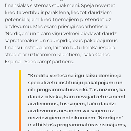
finansiālās sistēmas stūrakmeņi. Spēja novērtēt
kredīta vērtību ir pārāk lēna, liedzot daudziem
potenciālajiem kredītņēmējiem pretendēt uz
aizdevumu. Mēs esam priecīgi sadarboties ar
‘Nordigen’ un ticam viņu vēlmei piedāvāt daudz
saprotamākus un caurspīdīgākus pakalpojumus
finanšu institūcijām, lai tām būtu lielāka iespēja
strādāt ar uzticamiem klientiem,” saka Carlos
Espinal, ‘Seedcamp’ partneris.
“Kredītu vērtēšanā ilgu laiku dominēja
speciālizētu institūciju pakalpojumi un
citi programmatūras rīki. Tas nozīmē, ka
daudz cilvēku, kam nevajadzētu saņemt
aizdecumus, tos saņem, taču daudzi
aizdevumus nesaņem vai saņem uz
neizdevīgiem noteikumiem. ‘Nordigen’
ir atbilstošs programmatūras risinājums,