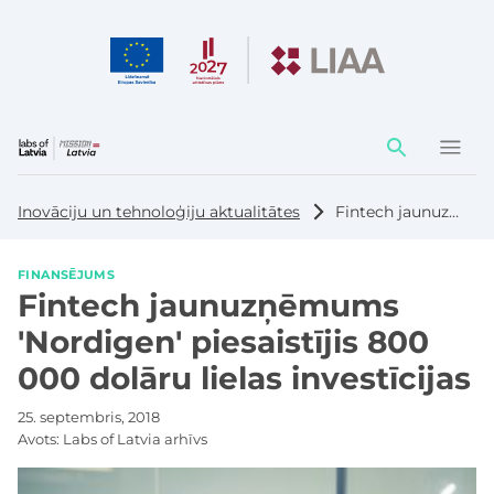
Darbības
elementi
Inovāciju un tehnoloģiju aktualitātes
Fintech jaunuzņēmums 'Nordigen' piesaistījis 800 000 dolāru lielas investīcijas
FINANSĒJUMS
Fintech jaunuzņēmums
'Nordigen' piesaistījis 800
000 dolāru lielas investīcijas
25. septembris, 2018
Avots:
Labs of Latvia arhīvs