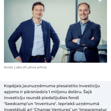
Avots: Labs of Latvia arhīvs
Kopējais jaunuzņēmuma piesaistīto investīciju
apjoms ir pārsniedzis 1 miljonu dolāru. Šajā
investīciju raundā piedalījušies fondi
‘Seedcamp’un ‘Inventure’. Iepriekš uzņēmumā
investējuši arī ‘Change Ventures’ un ‘Imparamatur