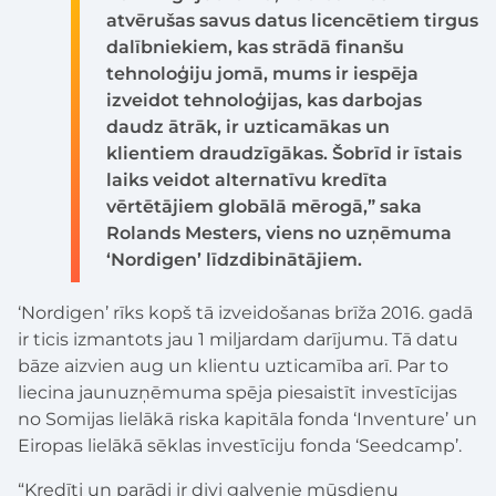
atvērušas savus datus licencētiem tirgus
dalībniekiem, kas strādā finanšu
tehnoloģiju jomā, mums ir iespēja
izveidot tehnoloģijas, kas darbojas
daudz ātrāk, ir uzticamākas un
klientiem draudzīgākas. Šobrīd ir īstais
laiks veidot alternatīvu kredīta
vērtētājiem globālā mērogā,” saka
Rolands Mesters, viens no uzņēmuma
‘Nordigen’ līdzdibinātājiem.
‘Nordigen’ rīks kopš tā izveidošanas brīža 2016. gadā
ir ticis izmantots jau 1 miljardam darījumu. Tā datu
bāze aizvien aug un klientu uzticamība arī. Par to
liecina jaunuzņēmuma spēja piesaistīt investīcijas
no Somijas lielākā riska kapitāla fonda ‘Inventure’ un
Eiropas lielākā sēklas investīciju fonda ‘Seedcamp’.
“Kredīti un parādi ir divi galvenie mūsdienu