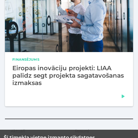
FINANSĒJUMS
Eiropas inovāciju projekti: LIAA
palīdz segt projekta sagatavošanas
izmaksas
Aktuāli
Resursi
Sekundārā
Šī tīmekļa vietne izmanto sīkdatnes