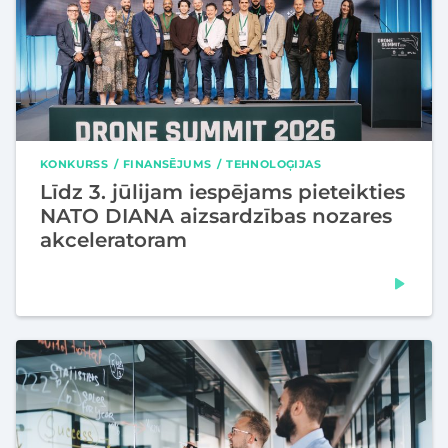
KONKURSS
FINANSĒJUMS
TEHNOLOĢIJAS
Līdz 3. jūlijam iespējams pieteikties
NATO DIANA aizsardzības nozares
akceleratoram