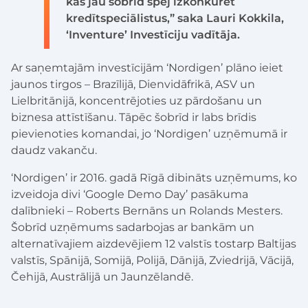
kas jau šobrīd spēj izkonkurēt
kredītspeciālistus,” saka Lauri Kokkila,
‘Inventure’ Investīciju vadītāja.
Ar saņemtajām investīcijām ‘Nordigen’ plāno ieiet
jaunos tirgos – Brazīlijā, Dienvidāfrikā, ASV un
Lielbritānijā, koncentrējoties uz pārdošanu un
biznesa attīstīšanu. Tāpēc šobrīd ir labs brīdis
pievienoties komandai, jo ‘Nordigen’ uzņēmumā ir
daudz vakanču.
‘Nordigen’ ir 2016. gadā Rīgā dibināts uzņēmums, ko
izveidoja divi ‘Google Demo Day’ pasākuma
dalībnieki – Roberts Bernāns un Rolands Mesters.
Šobrīd uzņēmums sadarbojas ar bankām un
alternatīvajiem aizdevējiem 12 valstīs tostarp Baltijas
valstīs, Spānijā, Somijā, Polijā, Dānijā, Zviedrijā, Vācijā,
Čehijā, Austrālijā un Jaunzēlandē.