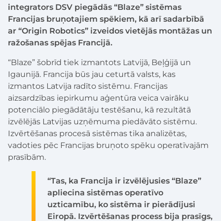
integrators DSV piegādās “Blaze” sistēmas
Francijas bruņotajiem spēkiem, kā arī sadarbībā
ar “Origin Robotics” izveidos vietējās montāžas un
ražošanas spējas Francijā.
“Blaze” šobrīd tiek izmantots Latvijā, Beļģijā un
Igaunijā. Francija būs jau ceturtā valsts, kas
izmantos Latvija radīto sistēmu. Francijas
aizsardzības iepirkumu aģentūra veica vairāku
potenciālo piegādātāju testēšanu, kā rezultātā
izvēlējās Latvijas uzņēmuma piedāvāto sistēmu.
Izvērtēšanas procesā sistēmas tika analizētas,
vadoties pēc Francijas bruņoto spēku operatīvajām
prasībām.
“Tas, ka Francija ir izvēlējusies “Blaze”
apliecina sistēmas operatīvo
uzticamību, ko sistēma ir pierādījusi
Eiropā. Izvērtēšanas process bija prasīgs,