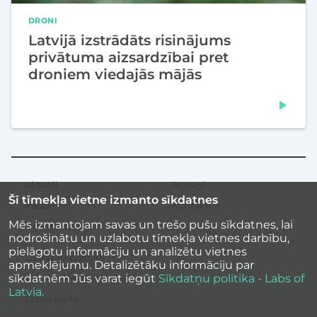
DRONI
Latvijā izstrādāts risinājums
privātuma aizsardzībai pret
droniem viedajās mājās
Aktuāli
Resursi
Sekundārā
Šī tīmekļa vietne izmanto sīkdatnes
izvēlne
Pasākumi
Kontakti
Mēs izmantojam savas un trešo pušu sīkdatnes, lai
Iedvesmas stāsti
nodrošinātu un uzlabotu tīmekļa vietnes darbību,
pielāgotu informāciju un analizētu vietnes
Sīkdatņu politika
apmeklējumu. Detalizētāku informāciju par
sīkdatnēm Jūs varat iegūt
Sīkdatņu politika - Labs of
Vietnes piekļūstamība
Latvia.
Lapas karte