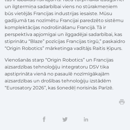
un ilgtermiņa sadarbībai viens no stūrakmeņiem
būs vietējās Francijas industrijas iesaiste. Mūsu
gadījumā tas nozīmētu Francijai paredzēto sistēmu
komplektācijas nodrošināšanu Francijā. Tā ir
perspektīva apjomīgai un ilggadējai sadarbībai, kas
stiprinātu “Blaze” pozīcijas Francijas tirgū,” paskaidro
“Origin Robotics” mārketinga vadītājs Raitis Ķipurs.
Vienošanās starp “Origin Robotics” un Francijas
aizsardzības tehnoloģiju integratoru DSV tika
apstiprināta vienā no pasaulē nozīmīgākajām
aizsardzības un drošības tehnoloģiju izstādēm
“Eurosatory 2026”, kas šonedēļ norisinās Parīzē.