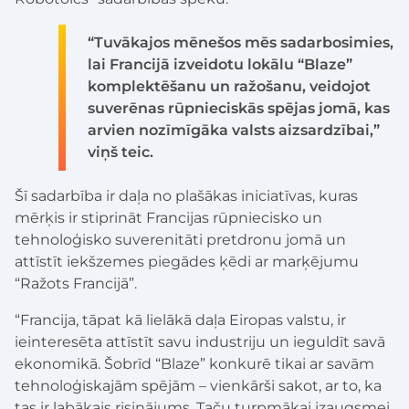
“Tuvākajos mēnešos mēs sadarbosimies,
lai Francijā izveidotu lokālu “Blaze”
komplektēšanu un ražošanu, veidojot
suverēnas rūpnieciskās spējas jomā, kas
arvien nozīmīgāka valsts aizsardzībai,”
viņš teic.
Šī sadarbība ir daļa no plašākas iniciatīvas, kuras
mērķis ir stiprināt Francijas rūpniecisko un
tehnoloģisko suverenitāti pretdronu jomā un
attīstīt iekšzemes piegādes ķēdi ar marķējumu
“Ražots Francijā”.
“Francija, tāpat kā lielākā daļa Eiropas valstu, ir
ieinteresēta attīstīt savu industriju un ieguldīt savā
ekonomikā. Šobrīd “Blaze” konkurē tikai ar savām
tehnoloģiskajām spējām – vienkārši sakot, ar to, ka
tas ir labākais risinājums. Taču turpmākai izaugsmei