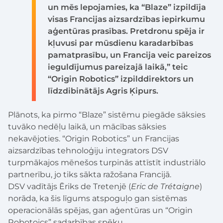
un mēs lepojamies, ka “Blaze” izpildīja
visas Francijas aizsardzības iepirkumu
aģentūras prasības. Pretdronu spēja ir
kļuvusi par mūsdienu karadarbības
pamatprasību, un Francija veic pareizos
ieguldījumus pareizajā laikā,” teic
“Origin Robotics” izpilddirektors un
līdzdibinātājs Agris Ķipurs.
Plānots, ka pirmo “Blaze” sistēmu piegāde sāksies
tuvāko nedēļu laikā, un mācības sāksies
nekavējoties. “Origin Robotics” un Francijas
aizsardzības tehnoloģiju integrators DSV
turpmākajos mēnešos turpinās attīstīt industriālo
partnerību, jo tiks sākta ražošana Francijā.
DSV vadītājs Ēriks de Tretenjē (
Eric de Trétaigne
)
norāda, ka šis līgums atspoguļo gan sistēmas
operacionālās spējas, gan aģentūras un “Origin
Robotoics” sadarbības spēku.