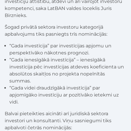
investīciju attīstību, atdevi un arī vairojot investoru
kompetenci, saka LatBAN valdes loceklis Juris
Birznieks.
Šogad privātā sektora investoru kategorijā
apbalvojums tiks pasniegts trīs nominācijās:
“Gada investīcija” par investīcijas apjomu un
perspektīvāko nākotnes prognozi.
“Gada ienesīgākā investīcija” – ienesīgākā
investīcija pēc investīcijas atdeves koeficienta un
absolūtos skaitļos no projekta nopelnītās
summas.
“Gada videi draudzīgākā investīcija” par
apjomīgāko investīciju ar pozitīvāko ietekmi uz
vidi.
Balvai pieteikties aicināti arī juridiskā sektora
investori un konsultanti. Viņu sasniegumi tiks
apbalvoti četrās nominācijās: