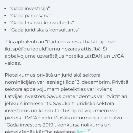
“Gada investīcija”
“Gada pārdošana”
“Gada finanšu konsultants”
“Gada juridiskais konsultants”.
Tiks apbalvoti arī “Gada nozares atbalstītāji” par
ilgtspējīgu ieguldījumu nozares attīstībā. Šī
apbalvojuma uzvarētājus noteiks LatBAN un LVCA
valdes.
Pieteikumus privātā un juridiskā sektora
nominācijām var iesniegt līdz 13. decembrim. Privātā
sektora apbalvojumam pieteikties var ikviens
Latvijas investors. Savus pretendentus var izvirzīt arī
jebkurš interesents. Savukārt juridiskā sektora
investorus un konsultantus apbalvojumiem var
pieteikt LVCA biedri. Plašāka informācija par balvu
“Gada investors 2019”, konkursa nolikums un
pieteikšanās kārtība pieejama
šeit
.