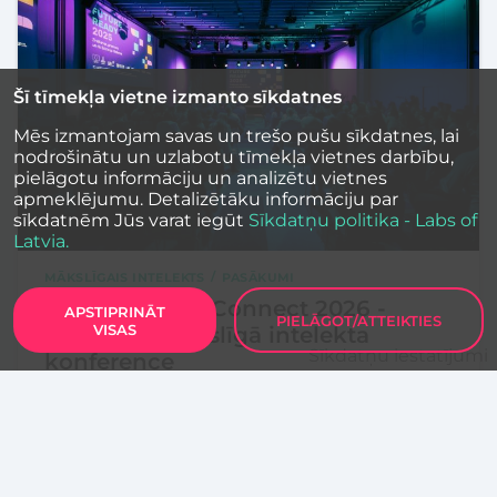
Šī tīmekļa vietne izmanto sīkdatnes
Mēs izmantojam savas un trešo pušu sīkdatnes, lai
nodrošinātu un uzlabotu tīmekļa vietnes darbību,
pielāgotu informāciju un analizētu vietnes
apmeklējumu. Detalizētāku informāciju par
sīkdatnēm Jūs varat iegūt
Sīkdatņu politika - Labs of
Latvia.
MĀKSLĪGAIS INTELEKTS
PASĀKUMI
Rīgā notiks AI Connect 2026 -
APSTIPRINĀT
PIELĀGOT/ATTEIKTIES
VISAS
vērienīga mākslīgā intelekta
Sīkdatņu iestatījumi
konference