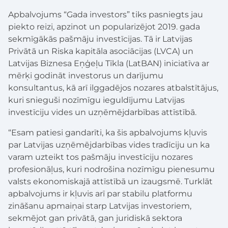
Apbalvojums “Gada investors” tiks pasniegts jau
piekto reizi, apzinot un popularizējot 2019. gada
sekmīgākās pašmāju investīcijas. Tā ir Latvijas
Privātā un Riska kapitāla asociācijas (LVCA) un
Latvijas Biznesa Eņģeļu Tīkla (LatBAN) iniciatīva ar
mērķi godināt investorus un darījumu
konsultantus, kā arī ilggadējos nozares atbalstītājus,
kuri snieguši nozīmīgu ieguldījumu Latvijas
investīciju vides un uzņēmējdarbības attīstībā.
“Esam patiesi gandarīti, ka šis apbalvojums kļuvis
par Latvijas uzņēmējdarbības vides tradīciju un ka
varam uzteikt tos pašmāju investīciju nozares
profesionāļus, kuri nodrošina nozīmīgu pienesumu
valsts ekonomiskajā attīstībā un izaugsmē. Turklāt
apbalvojums ir kļuvis arī par stabilu platformu
zināšanu apmaiņai starp Latvijas investoriem,
sekmējot gan privātā, gan juridiskā sektora