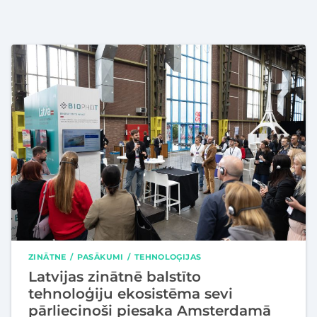
ZINĀTNE
PASĀKUMI
TEHNOLOĢIJAS
Latvijas zinātnē balstīto
tehnoloģiju ekosistēma sevi
pārliecinoši piesaka Amsterdamā