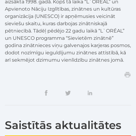
aizsākta 1998. gadā. Kopš tā laika “L`ORÉAL” un
Apvienoto Nāciju Izglītības, zinātnes un kultūras
organizācija (UNESCO) ir apņēmusies veicināt
sieviešu skaitu, kuras darbojas zinātniskajā
pētniecībā. Tādēļ pēdējo 22 gadu laikā “L`ORÉAL”
un UNESCO programma “Sievietēm zinātnē”
godina zinātnieces viņu galvenajos karjeras posmos,
dodot nozīmīgu ieguldījumu zinātnes attīstībā, kā
arī sekmējot dzimumu vienlīdzību zinātnes jomā.
Saistītās aktualitātes