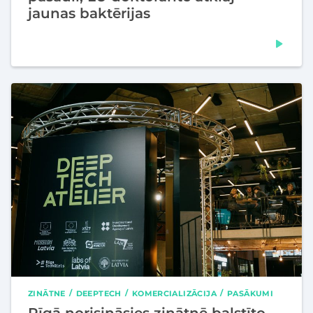
jaunas baktērijas
ZINĀTNE
DEEPTECH
KOMERCIALIZĀCIJA
PASĀKUMI
Rīgā norisināsies zinātnē balstīto