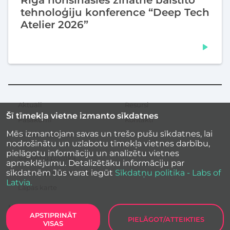
tehnoloģiju konference “Deep Tech
Atelier 2026”
Aktuāli
Resursi
Sekundārā
Šī tīmekļa vietne izmanto sīkdatnes
izvēlne
Pasākumi
Kontakti
Mēs izmantojam savas un trešo pušu sīkdatnes, lai
Iedvesmas stāsti
nodrošinātu un uzlabotu tīmekļa vietnes darbību,
pielāgotu informāciju un analizētu vietnes
Sīkdatņu politika
apmeklējumu. Detalizētāku informāciju par
sīkdatnēm Jūs varat iegūt
Sīkdatņu politika - Labs of
Vietnes piekļūstamība
Latvia.
Lapas karte
APSTIPRINĀT
PIELĀGOT/ATTEIKTIES
VISAS
Labs of Latvia
2026