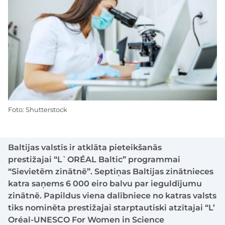
Foto: Shutterstock
Baltijas valstīs ir atklāta pieteikšanās
prestižajai “L`ORÉAL Baltic” programmai
“Sievietēm zinātnē”. Septiņas Baltijas zinātnieces
katra saņems 6 000 eiro balvu par ieguldījumu
zinātnē. Papildus viena dalībniece no katras valsts
tiks nominēta prestižajai starptautiski atzītajai “L’
Oréal-UNESCO For Women in Science