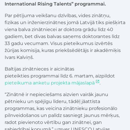
International Rising Talents” programmai.
Par pētījuma veikšanu dzīvības, vides zinātņu,
fizikas un inženierzinātnes jomā Latvijā tiks piešķirta
viena balva zinātniecei ar doktora grādu līdz 40
gadiem, bet divas balvas saņems doktorantes līdz
33 gadu vecumam. Visus pieteikumus izvērtēs
žūrijas komisija, kuras priekšsēdētājs ir akadēmiķis
Ivars Kalviņš.
Baltijas zinātnieces ir aicinātas
pieteikties programmai līdz 6. martam, aizpildot
pieteikuma anketu projekta mājaslapā
.
“Zinātnē ir nepieciešams aizvien vairāk jaunu
pētnieku un spējīgu līderu, tādēļ jāattīsta
programmas, kas veicina zinātnieku profesionālo
pilnveidošanos un palīdz sasniegt jaunus mērķus,
radot pievienoto vērtību gan zinātnei, gan
sabiedrībai kopumā,” uzsver UNESCO Latvijas