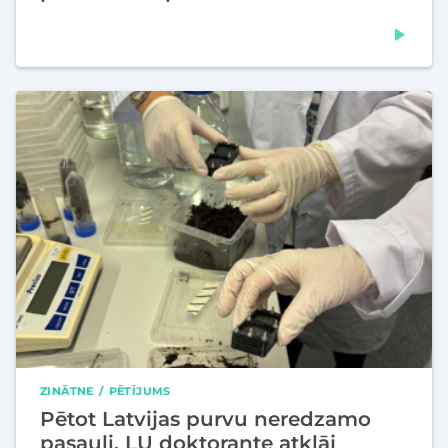
ZINĀTNE
PĒTĪJUMS
Pētot Latvijas purvu neredzamo
pasauli, LU doktorante atklāj