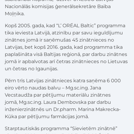
Nacionālās komisijas ģenerālsekretāre Baiba
Moļņika.
Kopš 2005. gada, kad “L’ ORÉAL Baltic” programma
tika ieviesta Latvijā, atzinību par savu ieguldījumu
zinātnes jomā ir saņēmušas 45 zinātnieces no
Latvijas, bet kopš 2016. gada, kad programma tika
paplašināta visā Baltijas reģionā, par darbu zinātnes
jomā ir apbalvotas arī četras zinātnieces no Lietuvas
un četras no Igaunijas.
Pērn trīs Latvijas zinātnieces katra saņēma 6 000
eiro vērto naudas balvu – Mg.sc.ing. Jana
Vecstaudža par pētījumu materiālu zinātnes
jomā, Mg.sc.ing. Laura Dembovska par darbu
inženierzinātnēs un Dr.pharm. Marina Makrecka-
Kūka par pētījumu farmācijas jomā.
Starptautiskās programma “Sievietēm zinātnē”