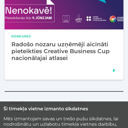
KONKURSS
Radošo nozaru uzņēmēji aicināti
pieteikties Creative Business Cup
nacionālajai atlasei
Aktuāli
Resursi
Sekundārā
Šī tīmekļa vietne izmanto sīkdatnes
izvēlne
Pasākumi
Kontakti
Mēs izmantojam savas un trešo pušu sīkdatnes, lai
Iedvesmas stāsti
nodrošinātu un uzlabotu tīmekļa vietnes darbību,