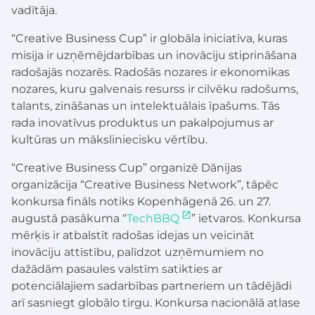
vadītāja.
“Creative Business Cup” ir globāla iniciatīva, kuras
misija ir uzņēmējdarbības un inovāciju stiprināšana
radošajās nozarēs. Radošās nozares ir ekonomikas
nozares, kuru galvenais resurss ir cilvēku radošums,
talants, zināšanas un intelektuālais īpašums. Tās
rada inovatīvus produktus un pakalpojumus ar
kultūras un māksliniecisku vērtību.
“Creative Business Cup” organizē Dānijas
organizācija “Creative Business Network”, tāpēc
konkursa fināls notiks Kopenhāgenā 26. un 27.
augustā pasākuma “
TechBBQ
” ietvaros. Konkursa
mērķis ir atbalstīt radošas idejas un veicināt
inovāciju attīstību, palīdzot uzņēmumiem no
dažādām pasaules valstīm satikties ar
potenciālajiem sadarbības partneriem un tādējādi
arī sasniegt globālo tirgu. Konkursa nacionālā atlase