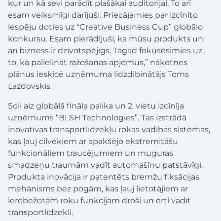
kur un kā sevi parādīt plašākai auditorijai. To arī
esam veiksmīgi darījuši. Priecājamies par izcīnīto
iespēju doties uz “Creative Business Cup” globālo
konkursu. Esam pierādījuši, ka mūsu produkts un
arī bizness ir dzīvotspējīgs. Tagad fokusēsimies uz
to, kā palielināt ražošanas apjomus,” nākotnes
plānus ieskicē uzņēmuma līdzdibinātājs Toms
Lazdovskis.
Soli aiz globālā fināla palika un 2. vietu izcīnīja
uzņēmums “BLSH Technologies”. Tas izstrādā
inovatīvas transportlīdzekļu rokas vadības sistēmas,
kas ļauj cilvēkiem ar apakšējo ekstremitāšu
funkcionāliem traucējumiem un muguras
smadzeņu traumām vadīt automašīnu patstāvīgi.
Produkta inovācija ir patentēts bremžu fiksācijas
mehānisms bez pogām, kas ļauj lietotājiem ar
ierobežotām roku funkcijām droši un ērti vadīt
transportlīdzekli.