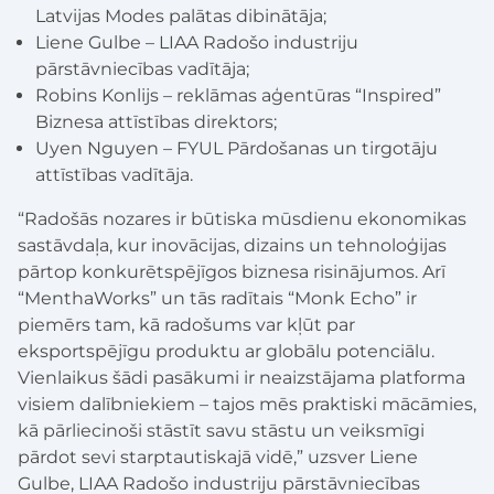
Latvijas Modes palātas dibinātāja;
Liene Gulbe – LIAA Radošo industriju
pārstāvniecības vadītāja;
Robins Konlijs – reklāmas aģentūras “Inspired”
Biznesa attīstības direktors;
Uyen Nguyen – FYUL Pārdošanas un tirgotāju
attīstības vadītāja.
“
Radošās nozares ir būtiska mūsdienu ekonomikas
sastāvdaļa, kur inovācijas, dizains un tehnoloģijas
pārtop konkurētspējīgos biznesa risinājumos. Arī
“MenthaWorks” un tās radītais “Monk Echo” ir
piemērs tam, kā radošums var kļūt par
eksportspējīgu produktu ar globālu potenciālu.
Vienlaikus šādi pasākumi ir neaizstājama platforma
visiem dalībniekiem – tajos mēs praktiski mācāmies,
kā pārliecinoši stāstīt savu stāstu un veiksmīgi
pārdot sevi starptautiskajā vidē,
” uzsver Liene
Gulbe, LIAA Radošo industriju pārstāvniecības