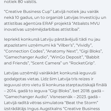
notiek 80 valstīs.
“Creative Business Cup” Latvijā notiek jau vairāk
nekā 10 gadus, un to organizē Latvijas Investīciju un
attīstības aģentūra ERAF projektā “Atbalsts MVU
inovatīvas uzņēmējdarbības attīstībai”.
Iepriekš konkursā Latviju pārstāvējuši tādi nu jau
atpazīstami uzņēmumi kā “Vilber’s”, “Vividly”,
“Connection Codes”, “Anatomy Next”, “Gigi Bloks”,
“Gamechanger Audio”, “WinGo Deposit”, “Babbit
and Friends”, “Scent Camera” un “RocketGrip”.
Latvijas uzņēmēji vairākkārt konkursā ieguvuši
godalgotas vietas. Līdz šim Latvija trīs reizes ir
ieguvusi otro vietu šī konkursa starptautiskajā finālā
– 2014. gadā to ieguva “Gigi Bloks”, bet 2018. gadā –
“Gamechanger Audio”. Visnesenāk – 2023. gadā –
Latvijā radītā vētras simulatora “Beat the Storm”
izstrādātājs Ingus Augstkalns “Creative Business