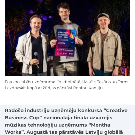
Foto no labās uzņēmuma līdzdibinātāji Matīss Tazāns un Toms
Lazdovskis kopā ar žūrijas pārstāvi Robinu Konliju.
Radošo industriju uzņēmēju konkursa “Creative
Business Cup” nacionālajā finālā uzvarējis
mūzikas tehnoloģiju uzņēmums “Mentha
Works”. Augustā tas pārstāvēs Latviju globālā