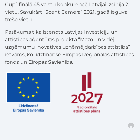
Cup” finālā 45 valstu konkurencē Latvijai izcīnīja 2.
vietu. Savukārt “Scent Camera” 2021. gadā ieguva
trešo vietu.
Pasākums tika īstenots Latvijas Investīciju un
attīstības aģentūras projekta “Mazo un vidēju
uzņēmumu inovatīvas uzņēmējdarbības attīstība”
ietvaros, ko līdzfinansē Eiropas Reģionālās attīstības
fonds un Eiropas Savienība.