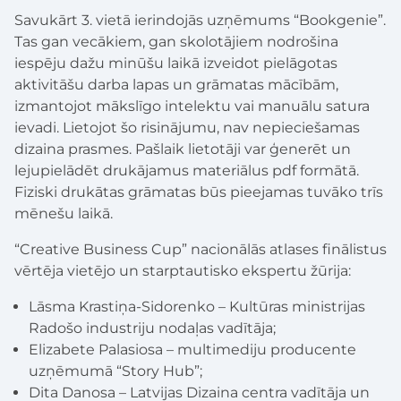
Savukārt 3. vietā ierindojās uzņēmums “Bookgenie”.
Tas gan vecākiem, gan skolotājiem nodrošina
iespēju dažu minūšu laikā izveidot pielāgotas
aktivitāšu darba lapas un grāmatas mācībām,
izmantojot mākslīgo intelektu vai manuālu satura
ievadi. Lietojot šo risinājumu, nav nepieciešamas
dizaina prasmes. Pašlaik lietotāji var ģenerēt un
lejupielādēt drukājamus materiālus pdf formātā.
Fiziski drukātas grāmatas būs pieejamas tuvāko trīs
mēnešu laikā.
“Creative Business Cup” nacionālās atlases finālistus
vērtēja vietējo un starptautisko ekspertu žūrija:
Lāsma Krastiņa-Sidorenko – Kultūras ministrijas
Radošo industriju nodaļas vadītāja;
Elizabete Palasiosa – multimediju producente
uzņēmumā “Story Hub”;
Dita Danosa – Latvijas Dizaina centra vadītāja un