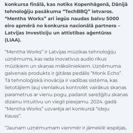
konkursa finālā, kas notiks Kopenhāgenā, Dānijā
tehnoloģiju pasākuma “TechBBQ” ietvaros.
“Mentha Works” arī iegūs naudas balvu 5000
eiro apmērā no konkursa nacionālā partnera –
Latvijas Investīciju un attīstības aģentūras
(LIAA).
“Mentha Works” ir Latvijas mūzikas tehnoloģiju
uzņēmums, kas rada inovatīvus audio rīkus
mūziķiem un skaņas māksliniekiem. Uzņēmuma
galvenais produkts ir ģitāras pedālis “Monk Echo”.
Tā tehnoloģiskā inovācija ir vadības sistēma, kas
lietotājiem ļauj vienlaikus kontrolēt vairākus skaņas
parametrus ar vienu pogu, padarot sarežģītu skaņas
dizainu intuitīvu un viegli pieejamu. 2024. gadā
“Mentha Works” uzvarēja arī konkursā “Ideju
Kauss”.
“Jaunam uzņēmumam vienmēr ir jāmeklē iespējas,