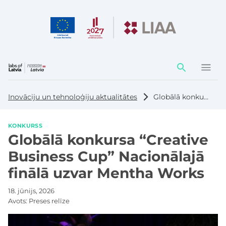
Darbības
elementi
Inovāciju un tehnoloģiju aktualitātes
Globālā konkursa “Creative Business Cup” Nacionālajā finālā uzvar Mentha Works
KONKURSS
Globālā konkursa “Creative
Business Cup” Nacionālajā
finālā uzvar Mentha Works
18. jūnijs, 2026
Avots:
Preses relīze