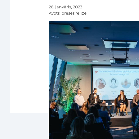
26. janvāris, 2023
Avots:
preses relīze