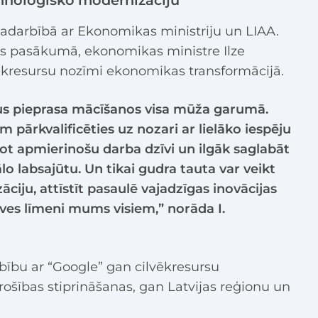
adarbībā ar Ekonomikas ministriju un LIAA.
as pasākumā, ekonomikas ministre Ilze
vēkresursu nozīmi ekonomikas transformācijā.
us pieprasa mācīšanos visa mūža garumā.
am pārkvalificēties uz nozari ar lielāko iespēju
dot apmierinošu darba dzīvi un ilgāk saglabāt
o labsajūtu. Un tikai gudra tauta var veikt
iju, attīstīt pasaulē vajadzīgas inovācijas
ves līmeni mums visiem,” norāda I.
rbību ar “Google” gan cilvēkresursu
ošības stiprināšanas, gan Latvijas reģionu un