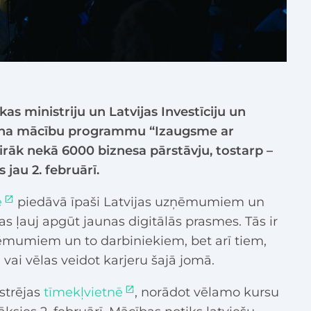
s ministriju un Latvijas Investīciju un
rpina mācību programmu “Izaugsme ar
airāk nekā 6000 biznesa pārstāvju, tostarp –
s jau 2. februārī.
e
piedāvā īpaši Latvijas uzņēmumiem un
as ļauj apgūt jaunas digitālās prasmes. Tās ir
ēmumiem un to darbiniekiem, bet arī tiem,
vai vēlas veidot karjeru šajā jomā.
istrējas
tīmekļvietnē
, norādot vēlamo kursu