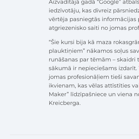
Aizvadītājā gadā “Google” atbal
iedzīvotāju, kas divreiz pārsnied
vērtēja pasniegtās informācijas
atgriezenisko saiti no jomas pro
“Šie kursi bija kā maza rokasgrā
plauktiņiem” nākamos soļus sava 
runāšanas par tēmām – skaidri 
sākumā ir nepieciešams izdarīt. 
jomas profesionāļiem tieši sav
ikvienam, kas vēlas attīstīties va
Maker” līdzīpašniece un viena n
Kreicberga.