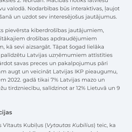
sies 2. februārī. Mācības notiks latviešu
evu valodā. Nodarbības būs interaktīvas, ļaujot
ešanā un uzdot sev interesējošus jautājumus.
s pievērsta kiberdrošības jautājumiem,
latītākajiem drošības apdraudējumiem
m, kā sevi aizsargāt. Tāpat šogad lielāka
 palīdzētu Latvijas uzņēmumiem attīstīties
ārdot savas preces un pakalpojumus pāri
am augt un veicināt Latvijas IKP pieaugumu,
em 2022. gadā tikai 7% Latvijas mazo un
 tirdzniecību, salīdzinot ar 12% Lietuvā un 9
cijas
s Vītauts Kubiļus (
Vytautas Kubilius
) teic, ka