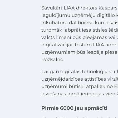
Savukārt LIAA direktors Kaspars
ieguldījumu uzņēmēju digitālo k
inkubatoru dalībnieki, kuri iesai
turpmāk labprāt iesaistīsies šā
valsts līmenī būs pieejamas v
digitalizācijai, tostarp LIAA ad
uzņēmumiem būs iespēja piesaistī
Rožkalns.
Lai gan digitālās tehnoloģijas ir
uzņēmējdarbības attīstības virzī
uzņēmumi būtiski atpaliek no Eir
ieviešanas jomā ierindojas vien 
Pirmie 6000 jau apmācīti