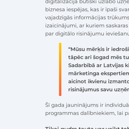
digitalizācija būtiski uzlabo uz
biznesa iespējas, kas ir īpaši sv
vajadzīgās informācijas trūku
izaicinājumi, ar kuriem saskara
par digitālo risinājumu ieviešanu
“Mūsu mērķis ir iedroši
tāpēc arī šogad mēs 
Sadarbībā ar Latvijas k
mārketinga ekspertiem
aicinot ikvienu izmanto
risinājumus savu uzņēm
Šī gada jauninājums ir individuā
programmas dalībniekiem, lai pa
Tikai gudra tauta var veikt 