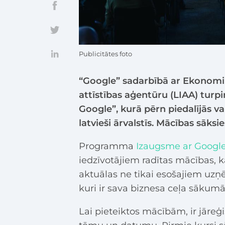
Publicitātes foto
“Google” sadarbībā ar Ekonomika
attīstības aģentūru (LIAA) tu
Google”, kurā pērn piedalījās v
latvieši ārvalstīs. Mācības sāksie
Programma
Izaugsme ar Googl
iedzīvotājiem radītas mācības, k
aktuālas ne tikai esošajiem uzņ
kuri ir sava biznesa ceļa sākumā 
Lai pieteiktos mācībām, ir jāreģ