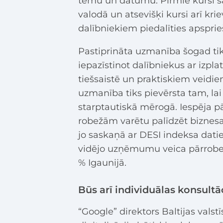
tēmu un datumu. Pirmie kursi sāk
valodā un atsevišķi kursi arī kri
dalībniekiem piedalīties apspri
Pastiprināta uzmanība šogad tik
iepazīstinot dalībniekus ar izp
tiešsaistē un praktiskiem veidie
uzmanība tiks pievērsta tam, lai
starptautiskā mērogā. Iespēja p
robežām varētu palīdzēt biznes
jo saskaņā ar DESI indeksa dati
vidējo uzņēmumu veica pārrobežu
% Igaunijā.
Būs arī individuālas konsultā
“Google” direktors Baltijas valstī