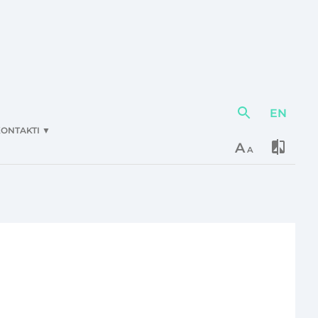
EN
Darbības
elementi
ONTAKTI
▼
A
A