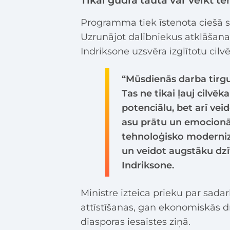
Programma tiek īstenota ciešā s
Uzrunājot dalībniekus atklāšan
Indriksone uzsvēra izglītotu cil
“Mūsdienās darba tirg
Tas ne tikai ļauj cilvēk
potenciālu, bet arī vei
asu prātu un emocionāl
tehnoloģisko modernizāc
un veidot augstāku dzī
Indriksone.
Ministre izteica prieku par sada
attīstīšanas, gan ekonomiskās dr
diasporas iesaistes ziņā.