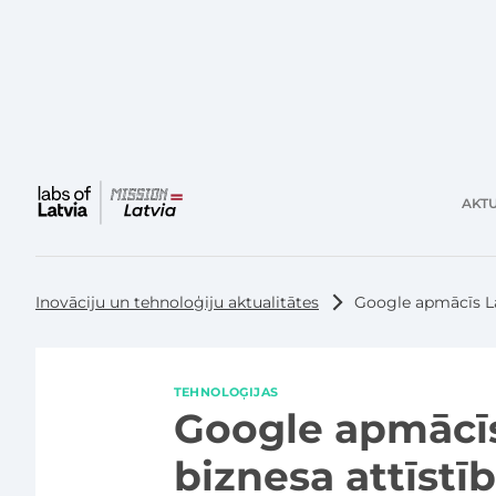
AKTU
Galvenā
izvēlne
Inovāciju un tehnoloģiju aktualitātes
Google apmācīs Lat
TEHNOLOĢIJAS
Google apmācīs
biznesa attīstīb