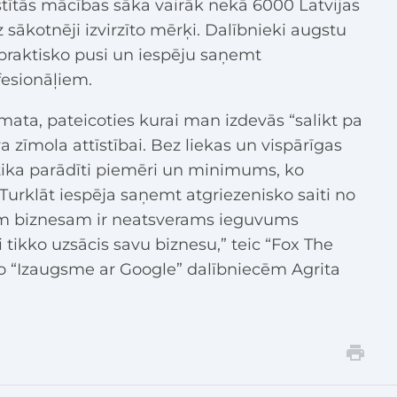
stītās mācības sāka vairāk nekā 6000 Latvijas
z sākotnēji izvirzīto mērķi. Dalībnieki augstu
 praktisko pusi un iespēju saņemt
fesionāļiem.
mata, pateicoties kurai man izdevās “salikt pa
zīmola attīstībai. Bez liekas un vispārīgas
tika parādīti piemēri un minimums, ko
Turklāt iespēja saņemt atgriezenisko saiti no
am biznesam ir neatsverams ieguvums
i tikko uzsācis savu biznesu,” teic “Fox The
o “Izaugsme ar Google” dalībniecēm Agrita