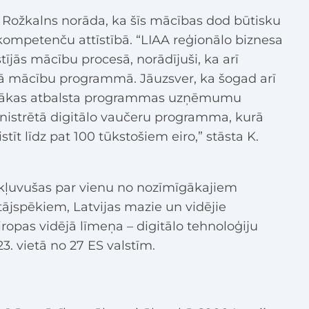
 Rožkalns norāda, ka šīs mācības dod būtisku
ompetenču attīstībā. “LIAA reģionālo biznesa
stījās mācību procesā, norādījuši, ka arī
dā mācību programmā. Jāuzsver, ka šogad arī
airākas atbalsta programmas uzņēmumu
ministrētā digitālo vaučeru programma, kurā
t līdz pat 100 tūkstošiem eiro,” stāsta K.
 kļuvušas par vienu no nozīmīgākajiem
tājspēkiem, Latvijas mazie un vidējie
opas vidējā līmeņa – digitālo tehnoloģiju
23. vietā no 27 ES valstīm.