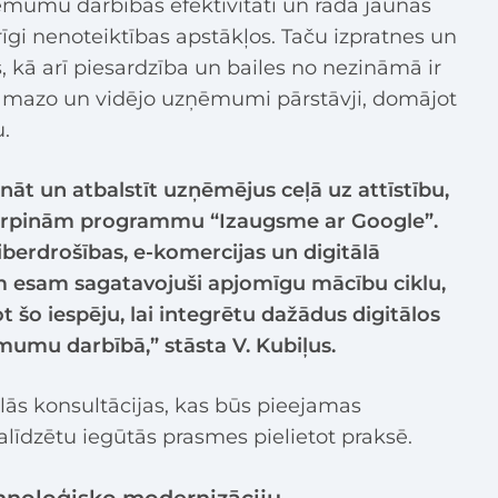
ņēmumu darbības efektivitāti un rada jaunas
arīgi nenoteiktības apstākļos. Taču izpratnes un
ms, kā arī piesardzība un bailes no nezināmā ir
s mazo un vidējo uzņēmumi pārstāvji, domājot
.
nāt un atbalstīt uzņēmējus ceļā uz attīstību,
turpinām programmu “Izaugsme ar Google”.
iberdrošības, e-komercijas un digitālā
 esam sagatavojuši apjomīgu mācību ciklu,
t šo iespēju, lai integrētu dažādus digitālos
umu darbībā,” stāsta V. Kubiļus.
lās konsultācijas, kas būs pieejamas
līdzētu iegūtās prasmes pielietot praksē.
tehnoloģisko modernizāciju