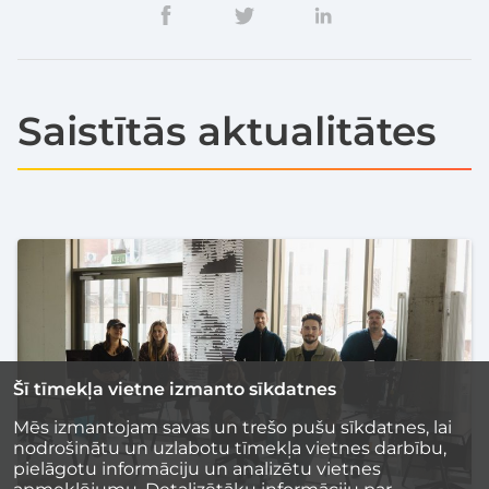
Saistītās aktualitātes
Šī tīmekļa vietne izmanto sīkdatnes
Mēs izmantojam savas un trešo pušu sīkdatnes, lai
nodrošinātu un uzlabotu tīmekļa vietnes darbību,
pielāgotu informāciju un analizētu vietnes