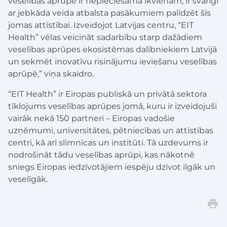
veselības aprūpe ir nepieciešama ikvienam, ir svarīgi
ar jebkāda veida atbalsta pasākumiem palīdzēt šīs
jomas attīstībai. Izveidojot Latvijas centru, “EIT
Health” vēlas veicināt sadarbību starp dažādiem
veselības aprūpes ekosistēmas dalībniekiem Latvijā
un sekmēt inovatīvu risinājumu ieviešanu veselības
aprūpē,” viņa skaidro.
“EIT Health” ir Eiropas publiskā un privātā sektora
tīklojums veselības aprūpes jomā, kuru ir izveidojuši
vairāk nekā 150 partneri – Eiropas vadošie
uzņēmumi, universitātes, pētniecības un attīstības
centri, kā arī slimnīcas un institūti. Tā uzdevums ir
nodrošināt tādu veselības aprūpi, kas nākotnē
sniegs Eiropas iedzīvotājiem iespēju dzīvot ilgāk un
veselīgāk.