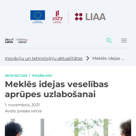
Darbības
elementi
Inovāciju un tehnoloģiju aktualitātes
Meklēs idejas veselības aprūpes uzlabošanai
INOVĀCIJAS
PASĀKUMI
Meklēs idejas veselības
aprūpes uzlabošanai
1. novembris, 2021
Avots:
preses relīze