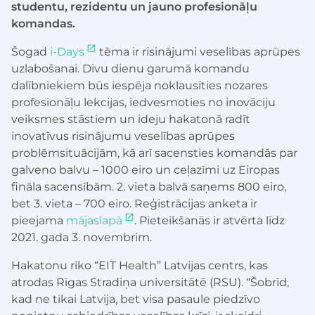
studentu, rezidentu un jauno profesionāļu
komandas.
Šogad
i-Days
tēma ir risinājumi veselības aprūpes
uzlabošanai. Divu dienu garumā komandu
dalībniekiem būs iespēja noklausīties nozares
profesionāļu lekcijas, iedvesmoties no inovāciju
veiksmes stāstiem un ideju hakatonā radīt
inovatīvus risinājumu veselības aprūpes
problēmsituācijām, kā arī sacensties komandās par
galveno balvu – 1000 eiro un ceļazīmi uz Eiropas
fināla sacensībām. 2. vieta balvā saņems 800 eiro,
bet 3. vieta – 700 eiro. Reģistrācijas anketa ir
pieejama
mājaslapā
. Pieteikšanās ir atvērta līdz
2021. gada 3. novembrim.
Hakatonu rīko “EIT Health” Latvijas centrs, kas
atrodas Rīgas Stradiņa universitātē (RSU). “Šobrīd,
kad ne tikai Latvija, bet visa pasaule piedzīvo