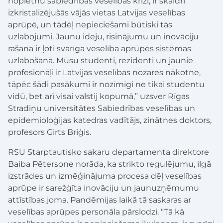
nopietnu sabiedrības veselības krīzi, ir skaidri
izkristalizējušās vājās vietas Latvijas veselības
aprūpē, un tādēļ nepieciešami būtiski tās
uzlabojumi. Jaunu ideju, risinājumu un inovāciju
rašana ir ļoti svarīga veselība aprūpes sistēmas
uzlabošanā. Mūsu studenti, rezidenti un jaunie
profesionāļi ir Latvijas veselības nozares nākotne,
tāpēc šādi pasākumi ir nozīmīgi ne tikai studentu
vidū, bet arī visai valstij kopumā,” uzsver Rīgas
Stradiņu universitātes Sabiedrības veselības un
epidemioloģijas katedras vadītājs, zinātnes doktors,
profesors Ģirts Briģis.
RSU Starptautisko sakaru departamenta direktore
Baiba Pētersone norāda, ka strikto regulējumu, ilgā
izstrādes un izmēģinājuma procesa dēļ veselības
aprūpe ir sarežģīta inovāciju un jaunuzņēmumu
attīstības joma. Pandēmijas laikā tā saskaras ar
veselības aprūpes personāla pārslodzi. “Tā kā