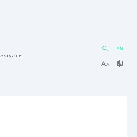
EN
Darbības
elementi
ONTAKTI
▼
A
A