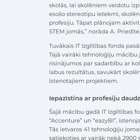
skolās, lai skolēniem veidotu iz
esošo stereotipu ietekmi, skolēn
profesiju. Tāpat plānojam aktivit
STEM jomās,” norāda A. Priedīte
Tuvākais IT Izglītības fonda pasā
Tajā vairāki tehnoloģiju mācību 
risinājumos par sadarbību ar kol
labus rezultātus, savukārt skolē
īstenotajiem projektiem.
Iepazīstina ar profesiju daud
Šajā mācību gadā IT Izglītības 
“Accenture” un “eazyBI”, īsteno
Tās ietvaros 41 tehnoloģiju jom
satiekoties ar vairāk nekā 290