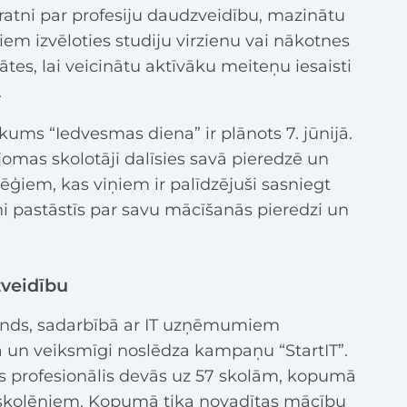
pratni par profesiju daudzveidību, mazinātu
iem izvēloties studiju virzienu vai nākotnes
ātes, lai veicinātu aktīvāku meiteņu iesaisti
.
kums “Iedvesmas diena” ir plānots 7. jūnijā.
jomas skolotāji dalīsies savā pieredzē un
ēģiem, kas viņiem ir palīdzējuši sasniegt
ni pastāstīs par savu mācīšanās pieredzi un
zveidību
fonds, sadarbībā ar IT uzņēmumiem
ja un veiksmīgi noslēdza kampaņu “StartIT”.
as profesionālis devās uz 57 skolām, kopumā
0 skolēniem. Kopumā tika novadītas mācību