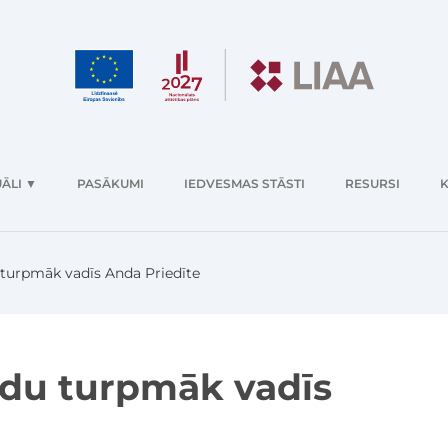
ĀLI
▼
PASĀKUMI
IEDVESMAS STĀSTI
RESURSI
K
u turpmāk vadīs Anda Priedīte
ondu turpmāk vadīs