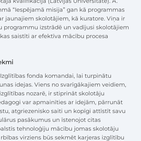
āja kvalifikācija (Latvijas Universitāte). A.
ammā “Iespējamā misija” gan kā programmas
ar jaunajiem skolotājiem, kā kuratore. Viņa ir
u programmu izstrādē un vadījusi skolotājiem
kas saistīti ar efektīva mācību procesa
tekmi
Izglītības fonda komandai, lai turpinātu
jaunas idejas. Viens no svarīgākajiem veidiem,
glītības nozarē, ir stiprināt skolotāju
edagogi var apmainīties ar idejām, pārrunāt
u, atgriezenisko saiti un kopīgi attīstīt savu
ulārus pasākumus un īstenojot citas
atbalstīs tehnoloģiju mācību jomas skolotāju
bības virziens būs sekmēt karjeras izglītību