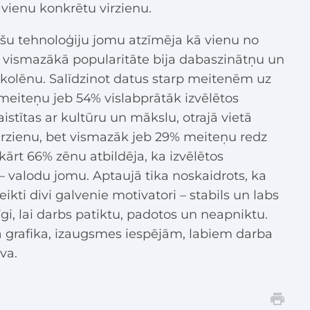
t vienu konkrētu virzienu.
šu tehnoloģiju jomu atzīmēja kā vienu no
 vismazākā popularitāte bija dabaszinātņu un
 skolēnu. Salīdzinot datus starp meitenēm uz
 meiteņu jeb 54% vislabprātāk izvēlētos
istītas ar kultūru un mākslu, otrajā vietā
irzienu, bet vismazāk jeb 29% meiteņu redz
ārt 66% zēnu atbildēja, ka izvēlētos
– valodu jomu. Aptaujā tika noskaidrots, ka
teikti divi galvenie motivatori – stabils un labs
īgi, lai darbs patiktu, padotos un neapniktu.
ba grafika, izaugsmes iespējām, labiem darba
va.