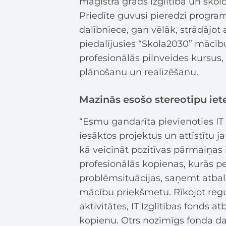
maģistra grāds izglītībā un skolot
Priedīte guvusi pieredzi progr
dalībniece, gan vēlāk, strādājot 
piedalījusies “Skola2030” mācīb
profesionālās pilnveides kursus, 
plānošanu un realizēšanu.
Mazinās esošo stereotipu ie
“Esmu gandarīta pievienoties IT 
iesāktos projektus un attīstītu 
kā veicināt pozitīvas pārmaiņas iz
profesionālās kopienas, kurās p
problēmsituācijas, saņemt atbalst
mācību priekšmetu. Rīkojot reg
aktivitātes, IT Izglītības fonds 
kopienu. Otrs nozīmīgs fonda dar