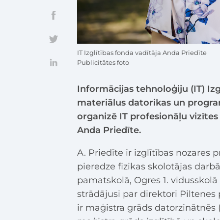
IT Izglītības fonda vadītāja Anda Priedīte
Publicitātes foto
Informācijas tehnoloģiju (IT) Iz
materiālus datorikas un progr
organizē IT profesionāļu vizītes
Anda Priedīte.
A. Priedīte ir izglītības nozares 
pieredze fizikas skolotājas darb
pamatskolā, Ogres 1. vidusskolā u
strādājusi par direktori Pilten
ir maģistra grāds datorzinātnēs 