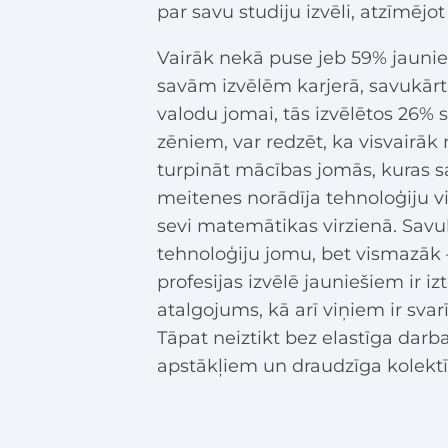
par savu studiju izvēli, atzīmējo
Vairāk nekā puse jeb 59% jaunie
savām izvēlēm karjerā, savukārt
valodu jomai, tās izvēlētos 26%
zēniem, var redzēt, ka visvairāk
turpināt mācības jomās, kuras sa
meitenes norādīja tehnoloģiju v
sevi matemātikas virzienā. Savuk
tehnoloģiju jomu, bet vismazāk 
profesijas izvēlē jauniešiem ir iz
atalgojums, kā arī viņiem ir svar
Tāpat neiztikt bez elastīga dar
apstākļiem un draudzīga kolektī