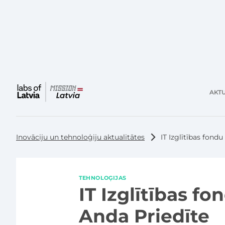
AKTU
Galvenā
izvēlne
Inovāciju un tehnoloģiju aktualitātes
IT Izglītības fond
TEHNOLOĢIJAS
IT Izglītības f
Anda Priedīte