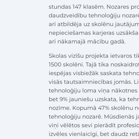
stundas 147 klasēm. Nozares prof
daudzveidību tehnoloģiju nozarē,
arī atbildēja uz skolēnu jautāj
nepieciešamas karjeras uzsākšana
arī nākamajā mācību gadā.
Skolas vizīšu projekta ietvaros t
1500 skolēni. Tajā tika noskaidr
iespējas visbiežāk saskata tehnol
visās tautsaimniecības jomās. L
tehnoloģiju loma viņa nākotnes pr
bet 9% jauniešu uzskata, ka teh
nozīme. Kopumā 47% skolēnu norā
tehnoloģiju nozarē. Mūsdienās j
viņi vēlētos sevi pierādīt profesi
izvēles vienlaicīgi, bet daudz ret