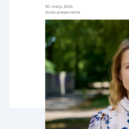
30. maijs, 2024
Avots:
preses relīze