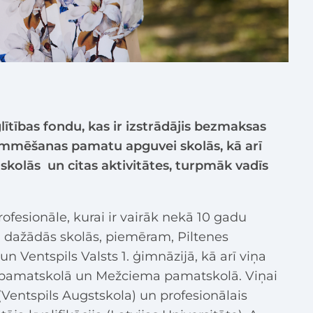
glītības fondu, kas ir izstrādājis bezmaksas
ammēšanas pamatu apguvei skolās, kā arī
 skolās un citas aktivitātes, turpmāk vadīs
profesionāle, kurai ir vairāk nekā 10 gadu
ā dažādās skolās, piemēram, Piltenes
n Ventspils Valsts 1. ģimnāzijā, kā arī viņa
es pamatskolā un Mežciema pamatskolā. Viņai
(Ventspils Augstskola) un profesionālais