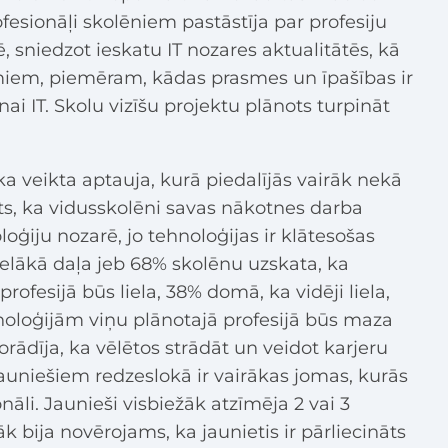
esionāļi skolēniem pastāstīja par profesiju
 sniedzot ieskatu IT nozares aktualitātēs, kā
umiem, piemēram, kādas prasmes un īpašības ir
i IT. Skolu vizīšu projektu plānots turpināt
ika veikta aptauja, kurā piedalījās vairāk nekā
ots, ka vidusskolēni savas nākotnes darba
oģiju nozarē, jo tehnoloģijas ir klātesošas
ielākā daļa jeb 68% skolēnu uzskata, ka
ofesijā būs liela, 38% domā, ka vidēji liela,
noloģijām viņu plānotajā profesijā būs maza
dīja, ka vēlētos strādāt un veidot karjeru
auniešiem redzeslokā ir vairākas jomas, kurās
onāli. Jaunieši visbiežāk atzīmēja 2 vai 3
āk bija novērojams, ka jaunietis ir pārliecināts