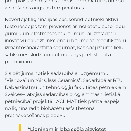
pret plaisu veidošanos zemās temperatūrās un risu
veidošanos augstās temperatūrās.
Novērtējot lignīna īpašības, šobrīd pētnieki aktīvi
testē iespējas tam pievienot arī nolietotu autoriepu
gumiju un plastmasas atkritumus, lai izstrādātu
inovatīvu daudzfunkcionālu bitumena modifikatoru
izmantošanai asfalta segumos, kas spēj izturēt lielu
satiksmes slodzi un būt noturīgs pret klimata
pārmaiņām.
Šis pētījums notiek sadarbībā ar uzņēmumu
“Vianova” un “Air Glass Ceramics”. Sadarbībā ar RTU
Dabaszinātņu un tehnoloģiju fakultātes pētniekiem
Šveices–Latvijas sadarbības programmas “Lietišķā
pētniecība” projektā LACHMAT tiek pētīta iespēja
no lignīna radīt biobāzētu asfaltbetona
pretnovecošanas piedevu.
“Lignīnam ir laba spēja aizvietot