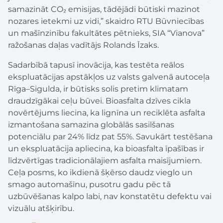
samazināt CO₂ emisijas, tādējādi būtiski mazinot
nozares ietekmi uz vidi,” skaidro RTU Būvniecības
un mašīnzinību fakultātes pētnieks, SIA “Vianova”
ražošanas daļas vadītājs Rolands Īzaks.
Sadarbībā tapusī inovācija, kas testēta reālos
ekspluatācijas apstākļos uz valsts galvenā autoceļa
Rīga–Sigulda, ir būtisks solis pretim klimatam
draudzīgākai ceļu būvei. Bioasfalta dzīves cikla
novērtējums liecina, ka lignīna un reciklēta asfalta
izmantošana samazina globālās sasilšanas
potenciālu par 24% līdz pat 55%. Savukārt testēšana
un ekspluatācija apliecina, ka bioasfalta īpašības ir
līdzvērtīgas tradicionālajiem asfalta maisījumiem.
Ceļa posms, ko ikdienā šķērso daudz vieglo un
smago automašīnu, pusotru gadu pēc tā
uzbūvēšanas kalpo labi, nav konstatētu defektu vai
vizuālu atšķirību.