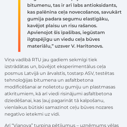
bitumenu, tas ir arī labs antioksidants,
kas palēnina ceļa novecošanos, savukārt
gumija padara segumu elastīgāku,
kavējot plaisu un risu rašanos.
Apvienojot šīs īpašības, iegūstam
ilgtspējīgu un viedu ceļa būves
materiālu,” uzsver V. Haritonovs.
Viņa vadībā RTU jau gadiem sekmīgi tiek
izstrādātas un, būvējot eksperimentālus ceļa
posmus Latvijā un ārvalstīs, tostarp ASV, testētas
tehnoloģijas bitumena un asfaltbetona
modificēšanai ar nolietotu gumiju un plastmasas
atkritumiem, kā arī viedi risinājumi asfaltbetona
dziedēšanai, kas ļauj pagarināt tā kalpošanu,
vienlaikus būtiski samazinot ceļu būves nozares
negatīvo ietekmi uz vidi.
Arī “Vianova” turpina pētījumus – uzņēmums vēlas