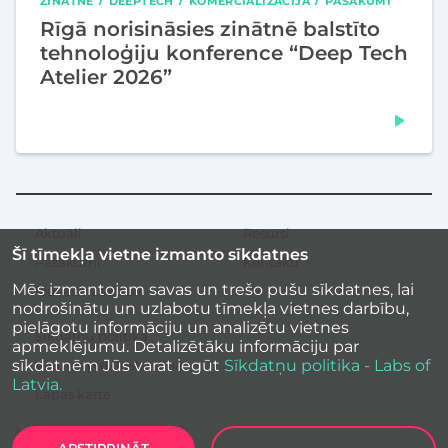
ZINĀTNE
DEEPTECH
KOMERCIALIZĀCIJA
PASĀKUMI
Rīgā norisināsies zinātnē balstīto
tehnoloģiju konference “Deep Tech
Atelier 2026”
Aktuāli
Resursi
Sekundārā
Šī tīmekļa vietne izmanto sīkdatnes
izvēlne
Pasākumi
Kontakti
Mēs izmantojam savas un trešo pušu sīkdatnes, lai
Iedvesmas stāsti
nodrošinātu un uzlabotu tīmekļa vietnes darbību,
pielāgotu informāciju un analizētu vietnes
Sīkdatņu politika
apmeklējumu. Detalizētāku informāciju par
sīkdatnēm Jūs varat iegūt
Sīkdatņu politika - Labs of
Vietnes piekļūstamība
Latvia.
Lapas karte