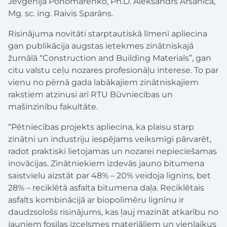
Jevgenija Ponomarenko, Ph.D. Aleksandrs Aršanica,
Mg. sc. ing. Raivis Sparāns.
Risinājuma novitāti starptautiskā līmenī apliecina
gan publikācija augstas ietekmes zinātniskajā
žurnālā “Construction and Building Materials”, gan
citu valstu ceļu nozares profesionāļu interese. To par
vienu no pērnā gada labākajiem zinātniskajiem
rakstiem atzinusi arī RTU Būvniecības un
mašīnzinību fakultāte.
“Pētniecības projekts apliecina, ka plaisu starp
zinātni un industriju iespējams veiksmīgi pārvarēt,
radot praktiski lietojamas un nozarei nepieciešamas
inovācijas. Zinātniekiem izdevās jauno bitumena
saistvielu aizstāt par 48% – 20% veidoja lignīns, bet
28% – reciklētā asfalta bitumena daļa. Reciklētais
asfalts kombinācijā ar biopolimēru lignīnu ir
daudzsološs risinājums, kas ļauj mazināt atkarību no
jauniem fosilas izcelsmes materiāliem un vienlaikus