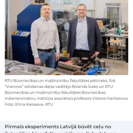
RTU Būvniecības un mašīnzinību fakultātes pētnieks, SIA
“Vianova” ražošanas daļas vadītājs Rolands Īzaks un RTU
Būvniecības un mašīnzinību fakultātes Būvniecības
inženierzinātņu institūta asociētais profesors Viktors Haritonovs
Foto: Elīna Karaseva, RTU
Pirmais eksperiments Latvijā būvēt ceļu no