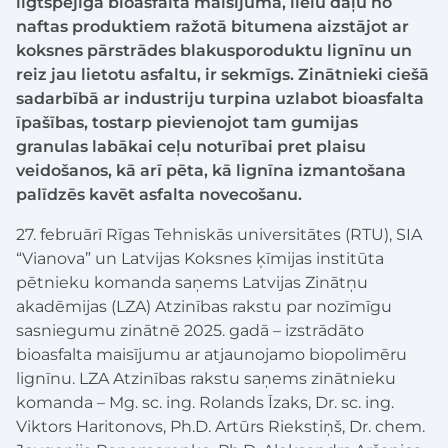
ilgtspējīga bioasfalta maisījuma, lielu daļu no
naftas produktiem ražotā bitumena aizstājot ar
koksnes pārstrādes blakusporoduktu lignīnu un
reiz jau lietotu asfaltu, ir sekmīgs. Zinātnieki ciešā
sadarbībā ar industriju turpina uzlabot bioasfalta
īpašības, tostarp pievienojot tam gumijas
granulas labākai ceļu noturībai pret plaisu
veidošanos, kā arī pēta, kā lignīna izmantošana
palīdzēs kavēt asfalta novecošanu.
27. februārī Rīgas Tehniskās universitātes (RTU), SIA
“Vianova” un Latvijas Koksnes ķīmijas institūta
pētnieku komanda saņems Latvijas Zinātņu
akadēmijas (LZA) Atzinības rakstu par nozīmīgu
sasniegumu zinātnē 2025. gadā – izstrādāto
bioasfalta maisījumu ar atjaunojamo biopolimēru
lignīnu. LZA Atzinības rakstu saņems zinātnieku
komanda – Mg. sc. ing. Rolands Īzaks, Dr. sc. ing.
Viktors Haritonovs, Ph.D. Artūrs Riekstiņš, Dr. chem.