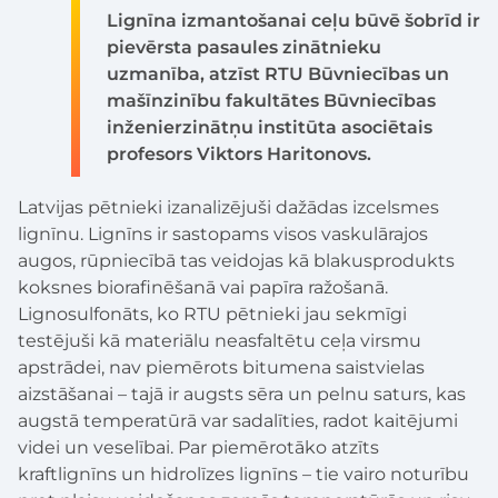
Lignīna izmantošanai ceļu būvē šobrīd ir
pievērsta pasaules zinātnieku
uzmanība, atzīst RTU Būvniecības un
mašīnzinību fakultātes Būvniecības
inženierzinātņu institūta asociētais
profesors Viktors Haritonovs.
Latvijas pētnieki izanalizējuši dažādas izcelsmes
lignīnu. Lignīns ir sastopams visos vaskulārajos
augos, rūpniecībā tas veidojas kā blakusprodukts
koksnes biorafinēšanā vai papīra ražošanā.
Lignosulfonāts, ko RTU pētnieki jau sekmīgi
testējuši kā materiālu neasfaltētu ceļa virsmu
apstrādei, nav piemērots bitumena saistvielas
aizstāšanai – tajā ir augsts sēra un pelnu saturs, kas
augstā temperatūrā var sadalīties, radot kaitējumi
videi un veselībai. Par piemērotāko atzīts
kraftlignīns un hidrolīzes lignīns – tie vairo noturību