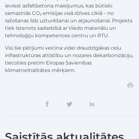
ieviest asfaltbetona maisījumus, kas būtiski
samazinās CO₂ emisijas visā dzīves ciklā – no
ražošanas līdz uzturēšanai un atjaunošanai. Projekts
tiek īstenots sadarbībā ar Viedo materiālu un
tehnoloģiju kompetences centru un RTU.
Visi šie pētījumi veicina videi draudzīgākas ceļu
infrastruktūras attīstību un nozares dekarbonizāciju,
tiecoties pretim Eiropas Savienības
klimatneitralitātes mērķiem.
Saistītās aktualitātes