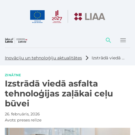
Darbības
elementi
Inovāciju un tehnoloģiju aktualitātes
Izstrādā viedā asfalta tehnoloģijas zaļākai ceļu būvei
ZINĀTNE
Izstrādā viedā asfalta
tehnoloģijas zaļākai ceļu
būvei
26. februāris, 2026
Avots:
preses relīze