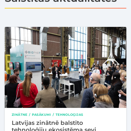
ZINĀTNE
PASĀKUMI
TEHNOLOĢIJAS
Latvijas zinātnē balstīto
tehnoloģiju ekosistēma sevi