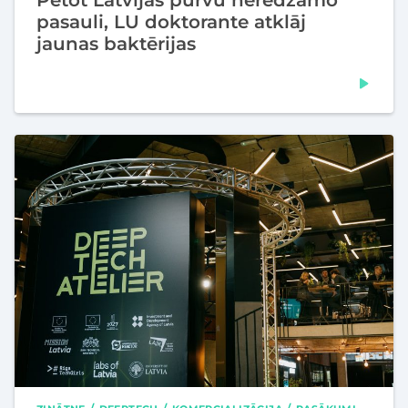
Pētot Latvijas purvu neredzamo
pasauli, LU doktorante atklāj
jaunas baktērijas