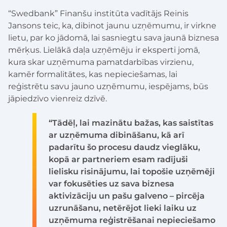
“Swedbank” Finanšu institūta vadītājs Reinis
Jansons teic, ka, dibinot jaunu uzņēmumu, ir virkne
lietu, par ko jādomā, lai sasniegtu sava jaunā biznesa
mērķus. Lielākā daļa uzņēmēju ir eksperti jomā,
kura skar uzņēmuma pamatdarbības virzienu,
kamēr formalitātes, kas nepieciešamas, lai
reģistrētu savu jauno uzņēmumu, iespējams, būs
jāpiedzīvo vienreiz dzīvē.
“Tādēļ, lai mazinātu bažas, kas saistītas
ar uzņēmuma dibināšanu, kā arī
padarītu šo procesu daudz vieglāku,
kopā ar partneriem esam radījuši
lielisku risinājumu, lai topošie uzņēmēji
var fokusēties uz sava biznesa
aktivizāciju un pašu galveno – pircēja
uzrunāšanu, netērējot lieki laiku uz
uzņēmuma reģistrēšanai nepieciešamo