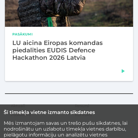
PASĀKUMI
LU aicina Eiropas komandas
piedalīties EUDIS Defence
Hackathon 2026 Latvia
Aktuāli
Resursi
Sekundārā
Šī tīmekļa vietne izmanto sīkdatnes
izvēlne
Pasākumi
Kontakti
Mēs izmantojam savas un trešo pušu sīkdatnes, lai
Iedvesmas stāsti
nodrošinātu un uzlabotu tīmekļa vietnes darbību,
pielāgotu informāciju un analizētu vietnes
Sīkdatņu politika