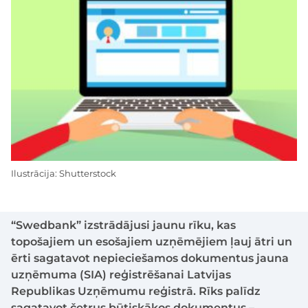
Ilustrācija: Shutterstock
“Swedbank” izstrādājusi jaunu rīku, kas
topošajiem un esošajiem uzņēmējiem ļauj ātri un
ērti sagatavot nepieciešamos dokumentus jauna
uzņēmuma (SIA) reģistrēšanai Latvijas
Republikas Uzņēmumu reģistrā. Rīks palīdz
sagatavot četrus būtiskākos dokumentus –