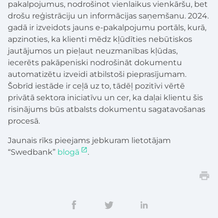
pakalpojumus, nodrošinot vienlaikus vienkāršu, bet
drošu reģistrāciju un informācijas saņemšanu. 2024.
gadā ir izveidots jauns e-pakalpojumu portāls, kurā,
apzinoties, ka klienti mēdz kļūdīties nebūtiskos
jautājumos un pieļaut neuzmanības kļūdas,
iecerēts pakāpeniski nodrošināt dokumentu
automatizētu izveidi atbilstoši pieprasījumam.
Šobrīd iestāde ir ceļā uz to, tādēļ pozitīvi vērtē
privātā sektora iniciatīvu un cer, ka daļai klientu šis
risinājums būs atbalsts dokumentu sagatavošanas
procesā.
Jaunais rīks pieejams jebkuram lietotājam
“Swedbank”
blogā
.