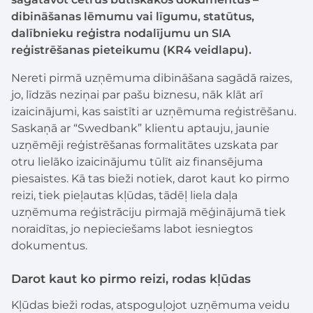
dibināšanas lēmumu vai līgumu, statūtus,
dalībnieku reģistra nodalījumu un SIA
reģistrēšanas pieteikumu (KR4 veidlapu).
Nereti pirmā uzņēmuma dibināšana sagādā raizes,
jo, līdzās neziņai par pašu biznesu, nāk klāt arī
izaicinājumi, kas saistīti ar uzņēmuma reģistrēšanu.
Saskaņā ar “Swedbank” klientu aptauju, jaunie
uzņēmēji reģistrēšanas formalitātes uzskata par
otru lielāko izaicinājumu tūlīt aiz finansējuma
piesaistes. Kā tas bieži notiek, darot kaut ko pirmo
reizi, tiek pieļautas kļūdas, tādēļ liela daļa
uzņēmuma reģistrāciju pirmajā mēģinājumā tiek
noraidītas, jo nepieciešams labot iesniegtos
dokumentus.
Darot kaut ko pirmo reizi, rodas kļūdas
Kļūdas bieži rodas, atspoguļojot uzņēmuma veidu