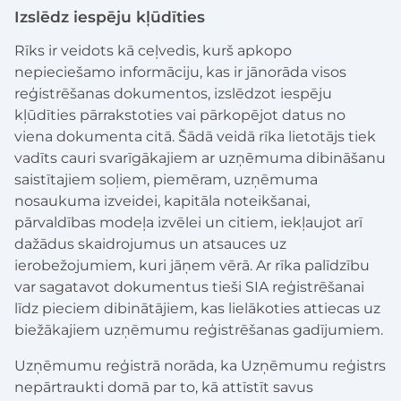
Izslēdz iespēju kļūdīties
Rīks ir veidots kā ceļvedis, kurš apkopo
nepieciešamo informāciju, kas ir jānorāda visos
reģistrēšanas dokumentos, izslēdzot iespēju
kļūdīties pārrakstoties vai pārkopējot datus no
viena dokumenta citā. Šādā veidā rīka lietotājs tiek
vadīts cauri svarīgākajiem ar uzņēmuma dibināšanu
saistītajiem soļiem, piemēram, uzņēmuma
nosaukuma izveidei, kapitāla noteikšanai,
pārvaldības modeļa izvēlei un citiem, iekļaujot arī
dažādus skaidrojumus un atsauces uz
ierobežojumiem, kuri jāņem vērā. Ar rīka palīdzību
var sagatavot dokumentus tieši SIA reģistrēšanai
līdz pieciem dibinātājiem, kas lielākoties attiecas uz
biežākajiem uzņēmumu reģistrēšanas gadījumiem.
Uzņēmumu reģistrā norāda, ka Uzņēmumu reģistrs
nepārtraukti domā par to, kā attīstīt savus