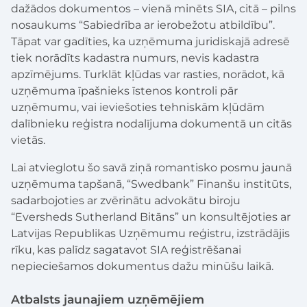
dažādos dokumentos – vienā minēts SIA, citā – pilns
nosaukums “Sabiedrība ar ierobežotu atbildību”.
Tāpat var gadīties, ka uzņēmuma juridiskajā adresē
tiek norādīts kadastra numurs, nevis kadastra
apzīmējums. Turklāt kļūdas var rasties, norādot, kā
uzņēmuma īpašnieks īstenos kontroli pār
uzņēmumu, vai ieviešoties tehniskām kļūdām
dalībnieku reģistra nodalījuma dokumentā un citās
vietās.
Lai atvieglotu šo savā ziņā romantisko posmu jaunā
uzņēmuma tapšanā, “Swedbank” Finanšu institūts,
sadarbojoties ar zvērinātu advokātu biroju
“Eversheds Sutherland Bitāns” un konsultējoties ar
Latvijas Republikas Uzņēmumu reģistru, izstrādājis
rīku, kas palīdz sagatavot SIA reģistrēšanai
nepieciešamos dokumentus dažu minūšu laikā.
Atbalsts jaunajiem uzņēmējiem