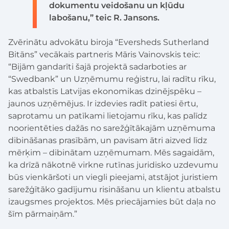
dokumentu veidošanu un kļūdu
labošanu,” teic R. Jansons.
Zvērinātu advokātu biroja “Eversheds Sutherland
Bitāns” vecākais partneris Māris Vainovskis teic:
“Bijām gandarīti šajā projektā sadarboties ar
“Swedbank” un Uzņēmumu reģistru, lai radītu rīku,
kas atbalstīs Latvijas ekonomikas dzinējspēku –
jaunos uzņēmējus. Ir izdevies radīt patiesi ērtu,
saprotamu un patīkami lietojamu rīku, kas palīdz
noorientēties dažās no sarežģītākajām uzņēmuma
dibināšanas prasībām, un pavisam ātri aizved līdz
mērķim – dibinātam uzņēmumam. Mēs sagaidām,
ka drīzā nākotnē virkne rutīnas juridisko uzdevumu
būs vienkāršoti un viegli pieejami, atstājot juristiem
sarežģītāko gadījumu risināšanu un klientu atbalstu
izaugsmes projektos. Mēs priecājamies būt daļa no
šīm pārmaiņām.”