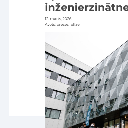
inženierzinātne
12. marts, 2026
Avots:
preses relīze