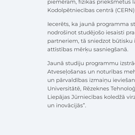
piemēram, fizikas priekšmetus l
Kodolpētniecības centrā (CERN)
Iecerēts, ka jaunā programma sti
nodrošinot studējošo iesaisti pr
partneriem, tā sniedzot būtisku
attīstības mērķu sasniegšanā.
Jaunā studiju programmu izstrād
Atveseļošanas un noturības meh
un pārvaldības izmaiņu ieviešana
Universitātē, Rēzeknes Tehnoloģ
Liepājas Jūrniecības koledžā virz
un inovācijās”.