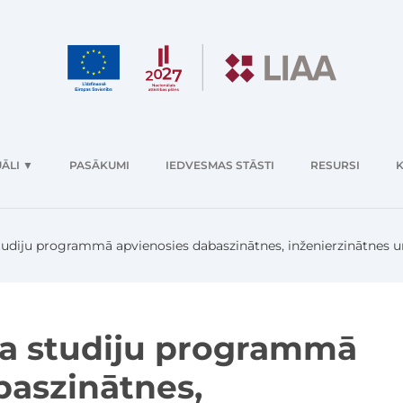
ĀLI
▼
PASĀKUMI
IEDVESMAS STĀSTI
RESURSI
K
tudiju programmā apvienosies dabaszinātnes, inženierzinātnes u
ra studiju programmā
baszinātnes,