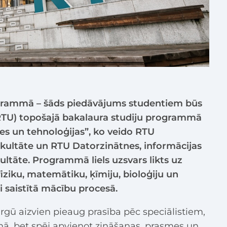
ogrammā – šāds piedāvājums studentiem būs
(RTU) topošajā bakalaura studiju programmā
es un tehnoloģijas”, ko veido RTU
kultāte un RTU Datorzinātnes, informācijas
ultāte. Programmā liels uzsvars likts uz
 fiziku, matemātiku, ķīmiju, bioloģiju un
i saistītā mācību procesā.
irgū aizvien pieaug prasība pēc speciālistiem,
jomā, bet spēj apvienot zināšanas, prasmes un