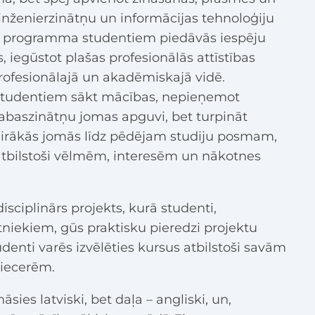
nženierzinātņu un informācijas tehnoloģiju
ā programma studentiem piedāvās iespēju
, iegūstot plašas profesionālās attīstības
profesionālajā un akadēmiskajā vidē.
 studentiem sākt mācības, nepieņemot
baszinātņu jomas apguvi, bet turpināt
 vairākās jomās līdz pēdējam studiju posmam,
 atbilstoši vēlmēm, interesēm un nākotnes
isciplinārs projekts, kurā studenti,
niekiem, gūs praktisku pieredzi projektu
udenti varēs izvēlēties kursus atbilstoši savām
 iecerēm.
āsies latviski, bet daļa – angliski, un,