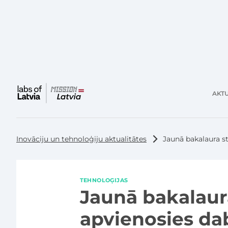
AKTU
Galvenā
izvēlne
Inovāciju un tehnoloģiju aktualitātes
Jaunā bakalaura s
TEHNOLOĢIJAS
Jaunā bakalau
apvienosies da