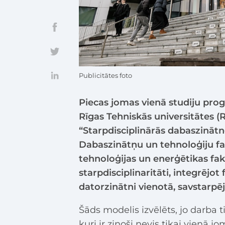
Publicitātes foto
Piecas jomas vienā studiju pr
Rīgas Tehniskās universitātes 
“Starpdisciplinārās dabaszinātn
Dabaszinātņu un tehnoloģiju fa
tehnoloģijas un enerģētikas fak
starpdisciplinaritāti, integrējot
datorzinātni vienotā, savstarpēj
Šāds modelis izvēlēts, jo darba t
kuri ir zinoši nevis tikai vienā 