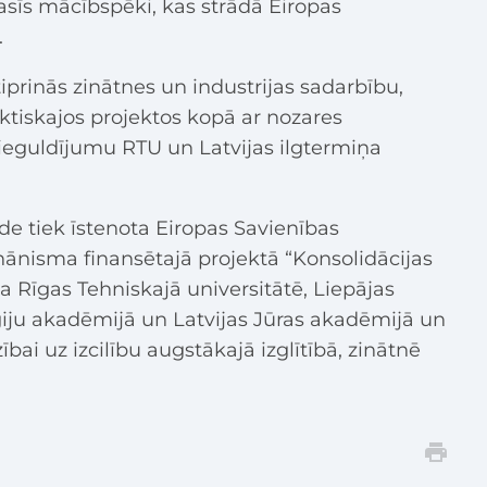
asīs mācībspēki, kas strādā Eiropas
.
prinās zinātnes un industrijas sadarbību,
aktiskajos projektos kopā ar nozares
 ieguldījumu RTU un Latvijas ilgtermiņa
e tiek īstenota Eiropas Savienības
ānisma finansētajā projektā “Konsolidācijas
 Rīgas Tehniskajā universitātē, Liepājas
iju akadēmijā un Latvijas Jūras akadēmijā un
ībai uz izcilību augstākajā izglītībā, zinātnē