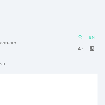
EN
Darbības
elementi
ONTAKTI
▼
A
A
n IT