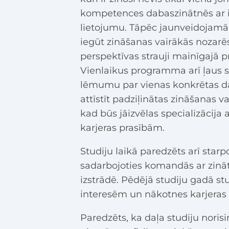
kompetences dabaszinātnēs ar i
lietojumu. Tāpēc jaunveidojam
iegūt zināšanas vairākās nozarēs
perspektīvas strauji mainīgajā 
Vienlaikus programma arī ļaus
lēmumu par vienas konkrētas da
attīstīt padziļinātas zināšanas
kad būs jāizvēlas specializācija
karjeras prasībām.
Studiju laikā paredzēts arī starpd
sadarbojoties komandās ar zināt
izstrādē. Pēdējā studiju gadā st
interesēm un nākotnes karjeras
Paredzēts, ka daļa studiju norisin