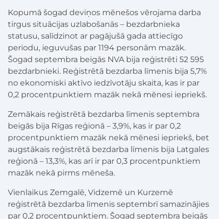
Kopumā šogad deviņos mēnešos vērojama darba
tirgus situācijas uzlabošanās – bezdarbnieka
statusu, salīdzinot ar pagājušā gada attiecīgo
periodu, ieguvušas par 1194 personām mazāk.
Šogad septembra beigās NVA bija reģistrēti 52 595
bezdarbnieki. Reģistrētā bezdarba līmenis bija 5,7%
no ekonomiski aktīvo iedzīvotāju skaita, kas ir par
0,2 procentpunktiem mazāk nekā mēnesi iepriekš.
Zemākais reģistrētā bezdarba līmenis septembra
beigās bija Rīgas reģionā – 3,9%, kas ir par 0,2
procentpunktiem mazāk nekā mēnesi iepriekš, bet
augstākais reģistrētā bezdarba līmenis bija Latgales
reģionā – 13,3%, kas arī ir par 0,3 procentpunktiem
mazāk nekā pirms mēneša.
Vienlaikus Zemgalē, Vidzemē un Kurzemē
reģistrētā bezdarba līmenis septembrī samazinājies
par 0,2 procentpunktiem. Šogad septembra beigās