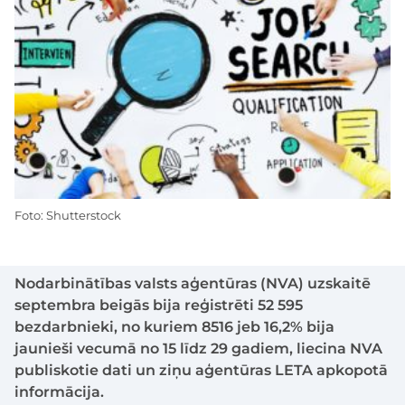
Foto: Shutterstock
Nodarbinātības valsts aģentūras (NVA) uzskaitē
septembra beigās bija reģistrēti 52 595
bezdarbnieki, no kuriem 8516 jeb 16,2% bija
jaunieši vecumā no 15 līdz 29 gadiem, liecina NVA
publiskotie dati un ziņu aģentūras LETA apkopotā
informācija.