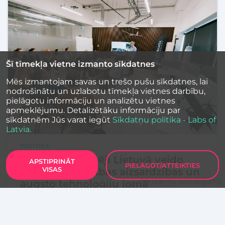
Šī tīmekļa vietne izmanto sīkdatnes
Mēs izmantojam savas un trešo pušu sīkdatnes, lai
nodrošinātu un uzlabotu tīmekļa vietnes darbību,
pielāgotu informāciju un analizētu vietnes
apmeklējumu. Detalizētāku informāciju par
sīkdatnēm Jūs varat iegūt
Sīkdatņu politika - Labs of
Latvia.
POLITIKA
Latvijas uzņēmēji Lietuvā veido
APSTIPRINĀT
PIELĀGOT/ATTEIKTIES
VISAS
jaunas partnerības aizsardzības un
Sīkdatņu iestatījumi
augsto tehnoloģiju jomā