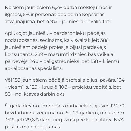
No šiem jauniešiem 6,2% darba meklējumos ir
ilgstoši, 5% ir personas pēc bērna kopšanas
atvaļinājuma, bet 4,9% – jaunieši ar invaliditāti.
Aplūkojot jauniešu – bezdarbnieku pēdējās
nodarbošanās, secināms, ka visvairāk jeb 386
jauniešiem pēdējā profesija bijusi pārdevējs
konsultants, 289 – mazumtirdzniecības veikala
pārdevējs, 240 – palīgstrādnieks, bet 158 – klientu
apkalpošanas speciālists.
Vēl 153 jauniešiem pēdējā profesija bijusi pavārs, 134
– viesmīlis, 129 – krupjē, 108 – projektu vadītājs, bet
86 – noliktavas darbinieks.
Šī gada deviņos mēnešos darbā iekārtojušies 12 270
bezdarbnieki vecumā no 15 – 29 gadiem, no kuriem
3629 jeb 29,6% darbu ieguvuši pēc kāda aktīvā NVA
pasākuma pabeigšanas.