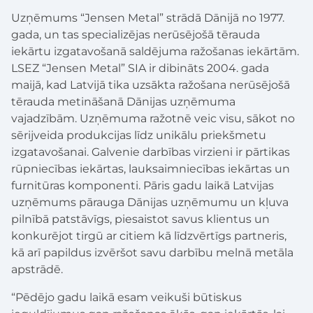
Uzņēmums “Jensen Metal” strādā Dānijā no 1977.
gada, un tas specializējas nerūsējošā tērauda
iekārtu izgatavošanā saldējuma ražošanas iekārtām.
LSEZ “Jensen Metal” SIA ir dibināts 2004. gada
maijā, kad Latvijā tika uzsākta ražošana nerūsējošā
tērauda metināšanā Dānijas uzņēmuma
vajadzībām. Uzņēmuma ražotnē veic visu, sākot no
sērijveida produkcijas līdz unikālu priekšmetu
izgatavošanai. Galvenie darbības virzieni ir pārtikas
rūpniecības iekārtas, lauksaimniecības iekārtas un
furnitūras komponenti. Pāris gadu laikā Latvijas
uzņēmums pārauga Dānijas uzņēmumu un kļuva
pilnībā patstāvīgs, piesaistot savus klientus un
konkurējot tirgū ar citiem kā līdzvērtīgs partneris,
kā arī papildus izvēršot savu darbību melnā metāla
apstrādē.
“Pēdējo gadu laikā esam veikuši būtiskus