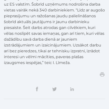
uz ES valstīm. Šobrīd uzņēmums nodrošina darba
vietas vairāk nekā 340 darbiniekiem. “Līdz ar augošo
pieprasījumu un ražošanas jaudu palielināšanos
šobrīd aktuāls jautājums ir jaunu darbinieku
piesaiste. Šeit darbs atrodas gan cilvēkiem, kuri
vēlas noslīpēt savas iemaņas, gan arī tiem, kuri vēlas
dažādību savā darba dienā ar jauniem
izstrādājumiem un izaicinājumiem. Uzsākot darbu
arī bez pieredzes, tikai ar tehnisku izpratni, izrādot
interesi un vēlmi mācīties, paveras plašas
izaugsmes iespējas,” teic I. Līmeža.