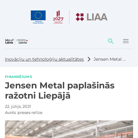
Darbības
elementi
Inovāciju un tehnoloģiju aktualitātes
Jensen Metal paplašinās ražotni Liepājā
FINANSĒJUMS
Jensen Metal paplašinās
ražotni Liepājā
22. jūlijs, 2021
Avots:
preses relīze