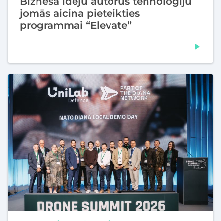
Biznesa ideju autorus tehnoloģiju
jomās aicina pieteikties
programmai “Elevate”