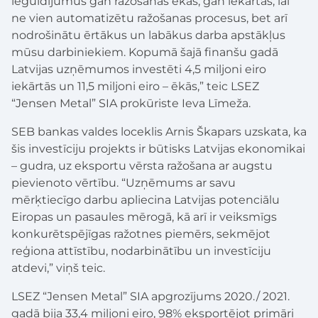
ieguldījumus gan ražošanas ēkās, gan iekārtās, lai
ne vien automatizētu ražošanas procesus, bet arī
nodrošinātu ērtākus un labākus darba apstākļus
mūsu darbiniekiem. Kopumā šajā finanšu gadā
Latvijas uzņēmumos investēti 4,5 miljoni eiro
iekārtās un 11,5 miljoni eiro – ēkās,” teic LSEZ
“Jensen Metal” SIA prokūriste Ieva Līmeža.
SEB bankas valdes loceklis Arnis Škapars uzskata, ka
šis investīciju projekts ir būtisks Latvijas ekonomikai
– gudra, uz eksportu vērsta ražošana ar augstu
pievienoto vērtību. “Uzņēmums ar savu
mērķtiecīgo darbu apliecina Latvijas potenciālu
Eiropas un pasaules mērogā, kā arī ir veiksmīgs
konkurētspējīgas ražotnes piemērs, sekmējot
reģiona attīstību, nodarbinātību un investīciju
atdevi,” viņš teic.
LSEZ “Jensen Metal” SIA apgrozījums 2020./ 2021.
gadā bija 33,4 miljoni eiro, 98% eksportējot primāri