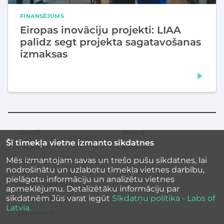
FINANSĒJUMS
Eiropas inovāciju projekti: LIAA
palīdz segt projekta sagatavošanas
izmaksas
Aktuāli
Resursi
Sekundārā
Šī tīmekļa vietne izmanto sīkdatnes
izvēlne
Pasākumi
Kontakti
Mēs izmantojam savas un trešo pušu sīkdatnes, lai
Iedvesmas stāsti
nodrošinātu un uzlabotu tīmekļa vietnes darbību,
pielāgotu informāciju un analizētu vietnes
Sīkdatņu politika
apmeklējumu. Detalizētāku informāciju par
sīkdatnēm Jūs varat iegūt
Sīkdatņu politika - Labs of
Vietnes piekļūstamība
Latvia.
Lapas karte