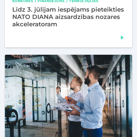
KONKURSS
FINANSĒJUMS
TEHNOLOĢIJAS
Līdz 3. jūlijam iespējams pieteikties
NATO DIANA aizsardzības nozares
akceleratoram