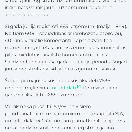
sarucis jaunreģistrēto uzņēmumu skaits. Vienlaikus
ir dibināts vairāk jaunu uzņēmumu nekā pērn
attiecīgajā periodā.
Šī gada jūnijā reģistrēti 665 uzņēmumi (maijā – 849).
No tiem 608 ir sabiedrības ar ierobežotu atbildību,
40 – individuālie komersanti. Tāpat aizvadītajā
mēnesī ir reģistrētas jaunas zemnieku saimniecības,
pilnsabiedrības, ārvalstu komersantu filiāles.
Salīdzinot ar pagājušā gada attiecīgo periodu, šogad
jūnijā reģistrēts par 41 jaunu uzņēmumu vairāk.
Šogad pirmajos sešos mēnešos likvidēti 7536
uzņēmumi, liecina
Lursoft dati
. Pērn visa gada
garumā likvidēti 11685 uzņēmumi.
Vairāk nekā puse, t.i., 57,5%, no visiem
jaundibinātajiem uzņēmumiem ir mazkapitāla SIA,
un lielai daļai (43,4%) no tām pamatkapitāla apjoms
nesasniedz desmit eiro. Jūnijā reģistrēto jauno