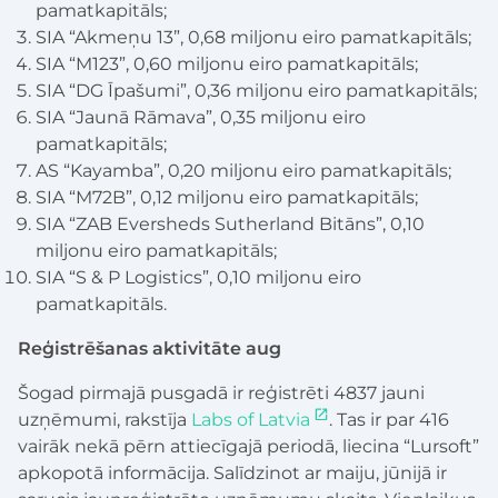
pamatkapitāls;
SIA “Akmeņu 13”, 0,68 miljonu eiro pamatkapitāls;
SIA “M123”, 0,60 miljonu eiro pamatkapitāls;
SIA “DG Īpašumi”, 0,36 miljonu eiro pamatkapitāls;
SIA “Jaunā Rāmava”, 0,35 miljonu eiro
pamatkapitāls;
AS “Kayamba”, 0,20 miljonu eiro pamatkapitāls;
SIA “M72B”, 0,12 miljonu eiro pamatkapitāls;
SIA “ZAB Eversheds Sutherland Bitāns”, 0,10
miljonu eiro pamatkapitāls;
SIA “S & P Logistics”, 0,10 miljonu eiro
pamatkapitāls.
Reģistrēšanas aktivitāte aug
Šogad pirmajā pusgadā ir reģistrēti 4837 jauni
uzņēmumi, rakstīja
Labs of Latvia
. Tas ir par 416
vairāk nekā pērn attiecīgajā periodā, liecina “Lursoft”
apkopotā informācija. Salīdzinot ar maiju, jūnijā ir