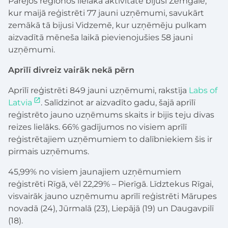
Pārējos reģionos lielāka aktivitāte bijusi Zemgalē,
kur maijā reģistrēti 77 jauni uzņēmumi, savukārt
zemākā tā bijusi Vidzemē, kur uzņēmēju pulkam
aizvadītā mēneša laikā pievienojušies 58 jauni
uzņēmumi.
Aprīlī divreiz vairāk nekā pērn
Aprīlī reģistrēti 849 jauni uzņēmumi, rakstīja
Labs of
Latvia
. Salīdzinot ar aizvadīto gadu, šajā aprīlī
reģistrēto jauno uzņēmums skaits ir bijis teju divas
reizes lielāks. 66% gadījumos no visiem aprīlī
reģistrētajiem uzņēmumiem to dalībniekiem šis ir
pirmais uzņēmums.
45,99% no visiem jaunajiem uzņēmumiem
reģistrēti Rīgā, vēl 22,29% – Pierīgā. Līdztekus Rīgai,
visvairāk jauno uzņēmumu aprīlī reģistrēti Mārupes
novadā (24), Jūrmalā (23), Liepājā (19) un Daugavpilī
(18).