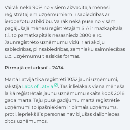
Vairāk nekā 90% no visiem aizvadītajā mēnesī
reģistrētajiem uzņēmumiem ir sabiedrības ar
ierobežotu atbildību. Vairāk nekā puse no visām
pagājušajā mēnesī reģistrētajām SIA ir mazkapitāla,
t.i., to pamatkapitāls nesasniedz 2800 eiro.
Jaunreģistrēto uzņēmumu vidū ir arī akciju
sabiedrības, pilnsabiedrības, zemnieku saimniecības
u.c. uzņēmumu tiesiskās formas.
Pirmajā ceturksnī – 2474
Martā Latvijā tika reģistrēti 1032 jauni uzņēmumi,
rakstīja
Labs of Latvia
. Tas ir lielākais viena mēneša
laikā reģistrētais jaunu uzņēmumu skaits kopš 2018.
gada marta. Teju pusē gadījumu martā reģistrētie
uzņēmumi to īpašniekiem ir pirmais uzņēmums,
proti, iepriekš šīs personas nav bijušas dalībnieces
citos uzņēmumos.