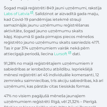
Šogad maijā reģistrēti 849 jauni uzņēmumi, rakstīja
Labs of Latvia
. Salīdzinot ar aizvadītā gada maiju,
kad Covid-19 pandēmijas ietekmē strauji
samazinājās jaunu uzņēmumu reģistrēšanas
aktivitāte, šogad jauno uzņēmumu skaits
kāpj. Kopumā šī gada pirmajos piecos mēnešos
reģistrēto jauno uzņēmumu skaits sasniedzis 4171.
Tas ir par 374 uzņēmumiem vairāk nekā pērn
attiecīgajā periodā, liecina
Lursoft
dati.
91,28% no maijā reģistrētajiem uzņēmumiem ir
sabiedrības ar ierobežotu atbildību. Iepriekšējā
mēnesī reģistrēti arī 45 individuālie komersanti, 12
zemnieku saimniecības, trīs akciju sabiedrības, kā arī
uzņēmumi, kas pārstāv citas tiesiskās formas.
47% no visiem pagājušā mēneša jaunajiem
uzņēmumiem reģistrēti Rīgā, vēl 21,32% – Pierīgā.