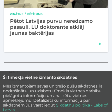
ZINĀTNE
PĒTĪJUMS
Pētot Latvijas purvu neredzamo
pasauli, LU doktorante atklāj
jaunas baktērijas
Aktuāli
Resursi
Sekundārā
Šī tīmekļa vietne izmanto sīkdatnes
izvēlne
Pasākumi
Kontakti
Mēs izmantojam savas un trešo pušu sīkdatnes, lai
Iedvesmas stāsti
nodrošinātu un uzlabotu tīmekļa vietnes darbību,
pielāgotu informāciju un analizētu vietnes
Sīkdatņu politika
apmeklējumu. Detalizētāku informāciju par
sīkdatnēm Jūs varat iegūt
Sīkdatņu politika - Labs of
Vietnes piekļūstamība
Latvia.