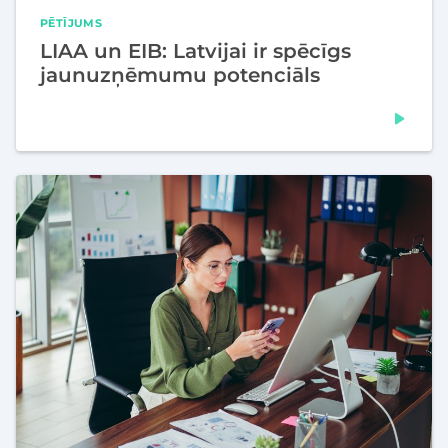
PĒTĪJUMS
LIAA un EIB: Latvijai ir spēcīgs
jaunuzņēmumu potenciāls