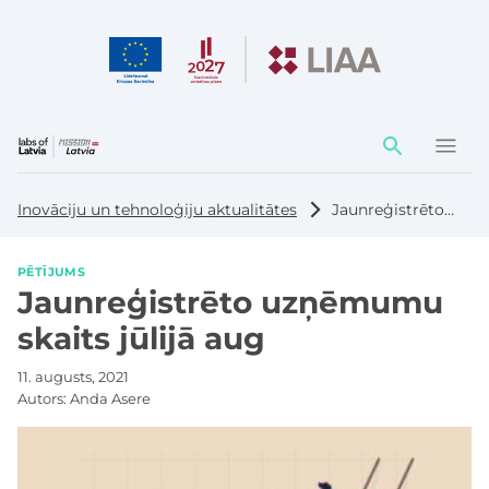
Darbības
elementi
Inovāciju un tehnoloģiju aktualitātes
Jaunreģistrēto uzņēmumu skaits jūlijā aug
PĒTĪJUMS
Jaunreģistrēto uzņēmumu
skaits jūlijā aug
11. augusts, 2021
Autors:
Anda Asere