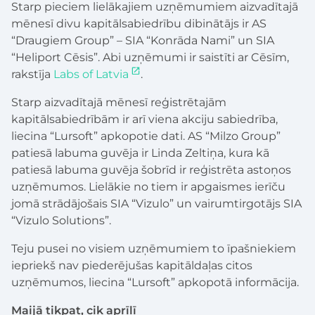
Starp pieciem lielākajiem uzņēmumiem aizvadītajā
mēnesī divu kapitālsabiedrību dibinātājs ir AS
“Draugiem Group” – SIA “Konrāda Nami” un SIA
“Heliport Cēsis”. Abi uzņēmumi ir saistīti ar Cēsīm,
rakstīja
Labs of Latvia
.
Starp aizvadītajā mēnesī reģistrētajām
kapitālsabiedrībām ir arī viena akciju sabiedrība,
liecina “Lursoft” apkopotie dati. AS “Milzo Group”
patiesā labuma guvēja ir Linda Zeltiņa, kura kā
patiesā labuma guvēja šobrīd ir reģistrēta astoņos
uzņēmumos. Lielākie no tiem ir apgaismes ierīču
jomā strādājošais SIA “Vizulo” un vairumtirgotājs SIA
“Vizulo Solutions”.
Teju pusei no visiem uzņēmumiem to īpašniekiem
iepriekš nav piederējušas kapitāldaļas citos
uzņēmumos, liecina “Lursoft” apkopotā informācija.
Maijā tikpat, cik aprīlī