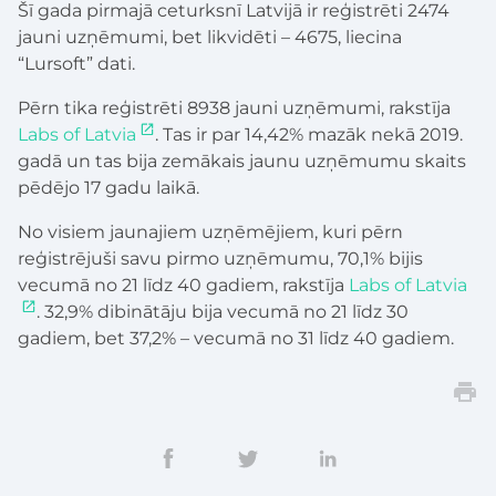
Šī gada pirmajā ceturksnī Latvijā ir reģistrēti 2474
jauni uzņēmumi, bet likvidēti – 4675, liecina
“Lursoft” dati.
Pērn tika reģistrēti 8938 jauni uzņēmumi, rakstīja
Labs of Latvia
. Tas ir par 14,42% mazāk nekā 2019.
gadā un tas bija zemākais jaunu uzņēmumu skaits
pēdējo 17 gadu laikā.
No visiem jaunajiem uzņēmējiem, kuri pērn
reģistrējuši savu pirmo uzņēmumu, 70,1% bijis
vecumā no 21 līdz 40 gadiem, rakstīja
Labs of Latvia
. 32,9% dibinātāju bija vecumā no 21 līdz 30
gadiem, bet 37,2% – vecumā no 31 līdz 40 gadiem.