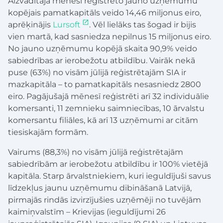
Aizvadītajā mēnesī reģistrēto jauno uzņēmumu
kopējais pamatkapitāls veido 14,46 miljonus eiro,
aprēķinājis
Lursoft
. Vēl lielāks tas šogad ir bijis
vien martā, kad sasniedza nepilnus 15 miljonus eiro.
No jauno uzņēmumu kopējā skaita 90,9% veido
sabiedrības ar ierobežotu atbildību. Vairāk nekā
puse (63%) no visām jūlijā reģistrētajām SIA ir
mazkapitāla – to pamatkapitāls nesasniedz 2800
eiro. Pagājušajā mēnesī reģistrēti arī 32 individuālie
komersanti, 11 zemnieku saimniecības, 10 ārvalstu
komersantu filiāles, kā arī 13 uzņēmumi ar citām
tiesiskajām formām.
Vairums (88,3%) no visām jūlijā reģistrētajām
sabiedrībām ar ierobežotu atbildību ir 100% vietējā
kapitāla. Starp ārvalstniekiem, kuri ieguldījuši savus
līdzekļus jaunu uzņēmumu dibināšanā Latvijā,
pirmajās rindās izvirzījušies uzņēmēji no tuvējām
kaimiņvalstīm – Krievijas (ieguldījumi 26