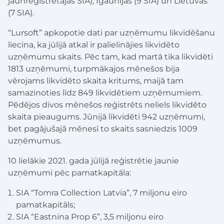
jaunreģistrētajās SIA), Igaunijas (9 SIA) un Lietuvas
(7 SIA).
“Lursoft” apkopotie dati par uzņēmumu likvidēšanu
liecina, ka jūlijā atkal ir palielinājies likvidēto
uzņēmumu skaits. Pēc tam, kad martā tika likvidēti
1813 uzņēmumi, turpmākajos mēnešos bija
vērojams likvidēto skaita kritums, maijā tam
samazinoties līdz 849 likvidētiem uzņēmumiem.
Pēdējos divos mēnešos reģistrēts neliels likvidēto
skaita pieaugums. Jūnijā likvidēti 942 uzņēmumi,
bet pagājušajā mēnesī to skaits sasniedzis 1009
uzņēmumus.
10 lielākie 2021. gada jūlijā reģistrētie jaunie
uzņēmumi pēc pamatkapitāla:
SIA “Tomra Collection Latvia”, 7 miljonu eiro
pamatkapitāls;
SIA “Eastnina Prop 6”, 3,5 miljonu eiro