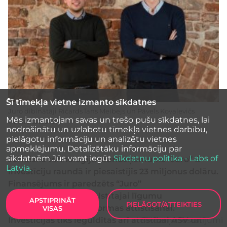
Šī tīmekļa vietne izmanto sīkdatnes
Juro dibinātāji Ričards Īans Meibejs un Pāvels Kovaļevičs
Mēs izmantojam savas un trešo pušu sīkdatnes, lai
Publicitātes foto
nodrošinātu un uzlabotu tīmekļa vietnes darbību,
pielāgotu informāciju un analizētu vietnes
apmeklējumu. Detalizētāku informāciju par
sīkdatnēm Jūs varat iegūt
Sīkdatņu politika - Labs of
Juridisko tehnoloģiju jaunuzņēmums “Juro” B
Latvia.
investīciju raundā ir piesaistījis 23 miljonus dolāru.
Finansējums ir paredzēts “Juro”
pārlūkprogrammā balstītajai līgumu
APSTIPRINĀT
PIELĀGOT/ATTEIKTIES
automatizācijas platformas attīstīšanai.
VISAS
Investīcijas tiks ieguldītas arī attīstībai ASV un
Sīkdatņu iestatījumi