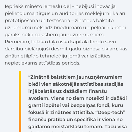
Iepriekš minēto iemeslu dēļ – nebijusi inovācija,
pielietojuma, tirgus un auditorijas meklējumi, kā arī
prototipēšana un testēšana – zinātnēs balstīto
uzņēmumu ceļš līdz briedumam un peļņai ir krietni
garāks nekā parastiem jaunuzņēmumiem.
Piemēram, lielākā daļa riska kapitāla fondu savu
darbību pielāgojuši desmit gadu biznesa ciklam, kas
zinātņietilpīgo tehnoloģiju jomā var izrādīties
nepietiekams attīstības periods.
“Zinātnē balstītiem jaunuzņēmumiem
bieži vien sākotnējās attīstības stadijās
ir jābalstās uz dažādiem finanšu
avotiem. Viens no tiem noteikti ir dažādi
granti izpētei vai bezpeļņas fondi, kuru
fokusā ir zinātnes attīstība. “Deep-tech”
finanšu pratība un specifika ir viena no
gaidāmo meistarklašu tēmām. Taču visā