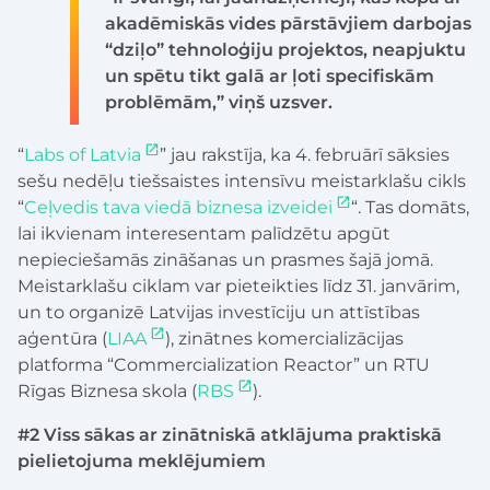
akadēmiskās vides pārstāvjiem darbojas
“dziļo” tehnoloģiju projektos, neapjuktu
un spētu tikt galā ar ļoti specifiskām
problēmām,” viņš uzsver.
“
Labs of Latvia
” jau rakstīja, ka 4. februārī sāksies
sešu nedēļu tiešsaistes intensīvu meistarklašu cikls
“
Ceļvedis tava viedā biznesa izveidei
“. Tas domāts,
lai ikvienam interesentam palīdzētu apgūt
nepieciešamās zināšanas un prasmes šajā jomā.
Meistarklašu ciklam var pieteikties līdz 31. janvārim,
un to organizē Latvijas investīciju un attīstības
aģentūra (
LIAA
), zinātnes komercializācijas
platforma “Commercialization Reactor” un RTU
Rīgas Biznesa skola (
RBS
).
#2 Viss sākas ar zinātniskā atklājuma praktiskā
pielietojuma meklējumiem