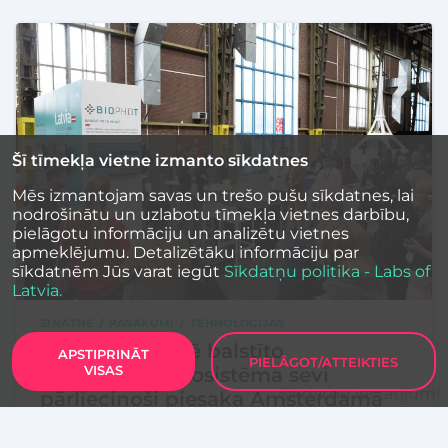
Šī tīmekļa vietne izmanto sīkdatnes
Mēs izmantojam savas un trešo pušu sīkdatnes, lai
nodrošinātu un uzlabotu tīmekļa vietnes darbību,
pielāgotu informāciju un analizētu vietnes
apmeklējumu. Detalizētāku informāciju par
sīkdatnēm Jūs varat iegūt
Sīkdatņu politika - Labs of
Latvia.
ZINĀTNE
PASĀKUMI
TEHNOLOĢIJAS
Latvijas zinātnē balstīto
APSTIPRINĀT
PIELĀGOT/ATTEIKTIES
VISAS
tehnoloģiju ekosistēma sevi
Sīkdatņu iestatījumi
pārliecinoši piesaka Amsterdamā