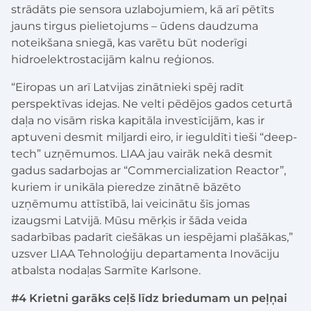
strādāts pie sensora uzlabojumiem, kā arī pētīts
jauns tirgus pielietojums – ūdens daudzuma
noteikšana sniegā, kas varētu būt noderīgi
hidroelektrostacijām kalnu reģionos.
“Eiropas un arī Latvijas zinātnieki spēj radīt
perspektīvas idejas. Ne velti pēdējos gados ceturtā
daļa no visām riska kapitāla investīcijām, kas ir
aptuveni desmit miljardi eiro, ir ieguldīti tieši “deep-
tech” uzņēmumos. LIAA jau vairāk nekā desmit
gadus sadarbojas ar “Commercialization Reactor”,
kuriem ir unikāla pieredze zinātnē bāzēto
uzņēmumu attīstībā, lai veicinātu šīs jomas
izaugsmi Latvijā. Mūsu mērķis ir šāda veida
sadarbības padarīt ciešākas un iespējami plašākas,”
uzsver LIAA Tehnoloģiju departamenta Inovāciju
atbalsta nodaļas Sarmīte Karlsone.
#4 Krietni garāks ceļš līdz briedumam un peļņai