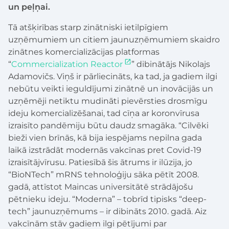
un peļņai.
Tā atšķirības starp zinātniski ietilpīgiem
uzņēmumiem un citiem jaunuzņēmumiem skaidro
zinātnes komercializācijas platformas
“
Commercialization Reactor
” dibinātājs Nikolajs
Adamovičs. Viņš ir pārliecināts, ka tad, ja gadiem ilgi
nebūtu veikti ieguldījumi zinātnē un inovācijās un
uzņēmēji netiktu mudināti pievērsties drosmīgu
ideju komercializēšanai, tad cīņa ar koronvīrusa
izraisīto pandēmiju būtu daudz smagāka. “Cilvēki
bieži vien brīnās, kā bija iespējams nepilna gada
laikā izstrādāt modernās vakcīnas pret Covid-19
izraisītājvīrusu. Patiesībā šis ātrums ir ilūzija, jo
“BioNTech” mRNS tehnoloģiju sāka pētīt 2008.
gadā, attīstot Maincas universitātē strādājošu
pētnieku ideju. “Moderna” – tobrīd tipisks “deep-
tech” jaunuzņēmums – ir dibināts 2010. gadā. Aiz
vakcīnām stāv gadiem ilgi pētījumi par