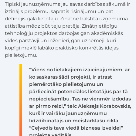
Tipiski jaunuzņēmums jau savas darbības sākumā ir
izzinājis problēmu, sapratis risinājumu un pat
definējis gala lietotāju. Zinātnē balstīta uzņēmuma
attīstība mēdz būt teju pretēja. Zinātņietilpīgu
tehnoloģiju projektos darbojas gan akadēmiskās
vides pārstāvji un inženieri, gan uzņēmēji, kuri
kopīgi meklē labāko praktisko konkrētās idejas
pielietojumu.
“Viens no lielākajiem izaicinājumiem, ar
ko saskaras šādi projekti, ir atrast
piemērotāko pielietojumu un
pārliecināt potenciālos lietotājus par tā
nepieciešamību. Tas ne vienmēr izdodas
ar pirmo reizi,” teic Aleksejs Korabovskis,
kurš ir vairāku jaunuzņēmumu
līdzdibinātājs un meistarklašu cikla
“Ceļvedis tava viedā biznesa izveidei”
projekta vadītājs