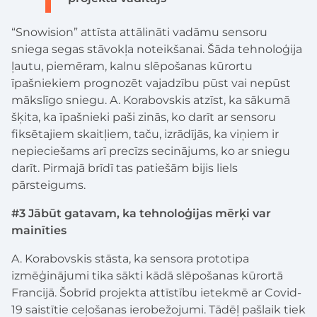
“Snowision” attīsta attālināti vadāmu sensoru
sniega segas stāvokļa noteikšanai. Šāda tehnoloģija
ļautu, piemēram, kalnu slēpošanas kūrortu
īpašniekiem prognozēt vajadzību pūst vai nepūst
mākslīgo sniegu. A. Korabovskis atzīst, ka sākumā
šķita, ka īpašnieki paši zinās, ko darīt ar sensoru
fiksētajiem skaitļiem, taču, izrādījās, ka viņiem ir
nepieciešams arī precīzs secinājums, ko ar sniegu
darīt. Pirmajā brīdī tas patiešām bijis liels
pārsteigums.
#3 Jābūt gatavam, ka tehnoloģijas mērķi var
mainīties
A. Korabovskis stāsta, ka sensora prototipa
izmēģinājumi tika sākti kādā slēpošanas kūrortā
Francijā. Šobrīd projekta attīstību ietekmē ar Covid-
19 saistītie ceļošanas ierobežojumi. Tādēļ pašlaik tiek