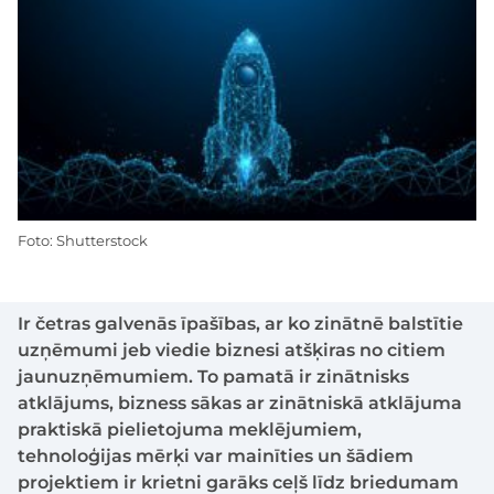
Foto: Shutterstock
Ir četras galvenās īpašības, ar ko zinātnē balstītie
uzņēmumi jeb viedie biznesi atšķiras no citiem
jaunuzņēmumiem. To pamatā ir zinātnisks
atklājums, bizness sākas ar zinātniskā atklājuma
praktiskā pielietojuma meklējumiem,
tehnoloģijas mērķi var mainīties un šādiem
projektiem ir krietni garāks ceļš līdz briedumam