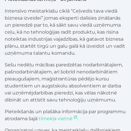
Intensīvo meistarklašu ciklā “Ceļvedis tava viedā
biznesa izveidei” jomas eksperti dalīsies zināšanās
un pieredzē par to, kā sākt savu viedā uzņēmuma
ceļu, kā no tehnoloģijas radīt produktu, kas risina
noteiktas industrijas vajadzības, kā gatavot biznesa
plānu, startēt tirgū un galu galā kā izveidot un vadīt
uzņēmuma talantu komandu.
Sešu nedēļu mācības paredzētas nodarbinātajiem,
pašnodarbinātajiem, arī šobrīd nenodarbinātiem
pieaugušajiem, maģistrantūras pēdējo kursu
studentiem un augstskolu absolventiem ar darba
vai uzņēmējdarbības pieredzi, kas vēlas nākotnē
dibināt un attīstīt savu tehnoloģiju uzņēmumu.
Pieteikšanās un plašāka informācija par programmu
atrodama šajā
tīmekļa vietnē
.
Organizatori uzsver, ka meistarklašu dalībniekiem