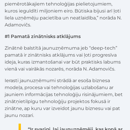
piemērotākajiem tehnoloģijas pielietojumiem,
kuros ieguldīti miljoniem eiro. Būtiska bijusi arī ļoti
liela uzņēmēju pacietība un neatlaidība,” norāda N.
Adamovičs.
#1 Pamatā zinātnisks atklājums
Zinātnē balstītā jaunuzņēmuma jeb “deep-tech”
pamatā ir zinātnisks atklājums vai ļoti progresīva
ideja, kuras izmantošanai var būt praktisks labums
vienā vai vairākās nozarēs, norāda N. Adamovičs.
Ierasti jaunuzņēmumi strādā ar esoša biznesa
modeļa, procesa vai tehnoloģijas uzlabošanu ar
jauniem informācijas tehnoloģiju risinājumiem, bet
zinātņietilpīgu tehnoloģiju projektos fokusā ir
zinātne, ap kuru var izveidot jaunu biznesu vai pat
jaunu nozari.
“Ir svarīgi, lai jaunuzņēmēji, kas kopā ar