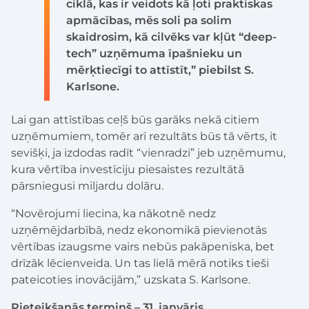
ciklā, kas ir veidots kā ļoti praktiskas
apmācības, mēs soli pa solim
skaidrosim, kā cilvēks var kļūt “deep-
tech” uzņēmuma īpašnieku un
mērķtiecīgi to attīstīt,” piebilst S.
Karlsone.
Lai gan attīstības ceļš būs garāks nekā citiem
uzņēmumiem, tomēr arī rezultāts būs tā vērts, it
sevišķi, ja izdodas radīt “vienradzi” jeb uzņēmumu,
kura vērtība investīciju piesaistes rezultātā
pārsniegusi miljardu dolāru.
“Novērojumi liecina, ka nākotnē nedz
uzņēmējdarbībā, nedz ekonomikā pievienotās
vērtības izaugsme vairs nebūs pakāpeniska, bet
drīzāk lēcienveida. Un tas lielā mērā notiks tieši
pateicoties inovācijām,” uzskata S. Karlsone.
Pieteikšanās termiņš – 31. janvāris