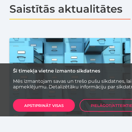
Saistītās aktualitātes
Šī tīmekļa vietne izmanto sīkdatnes
Mēs izmantojam savas un trešo pušu sīkdatnes, lai
apmeklējumu. Detalizētāku informāciju par sīkdat
APSTIPRINĀT VISAS
PIELĀGOT/ATTEIKTI
TEHNOLOĢIJAS