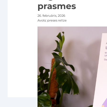
prasmes
26. februāris, 2026
Avots:
preses relīze