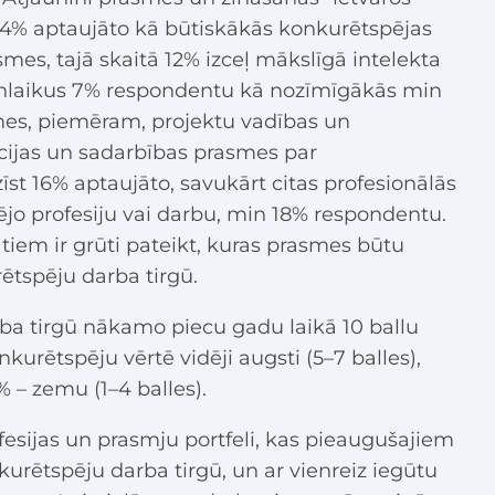
 44% aptaujāto kā būtiskākās konkurētspējas
asmes, tajā skaitā 12% izceļ mākslīgā intelekta
enlaikus 7% respondentu kā nozīmīgākās min
es, piemēram, projektu vadības un
ijas un sadarbības prasmes par
st 16% aptaujāto, savukārt citas profesionālās
zējo profesiju vai darbu, min 18% respondentu.
tiem ir grūti pateikt, kuras prasmes būtu
rētspēju darba tirgū.
ba tirgū nākamo piecu gadu laikā 10 ballu
urētspēju vērtē vidēji augsti (5–7 balles),
% – zemu (1–4 balles).
fesijas un prasmju portfeli, kas pieaugušajiem
urētspēju darba tirgū, un ar vienreiz iegūtu