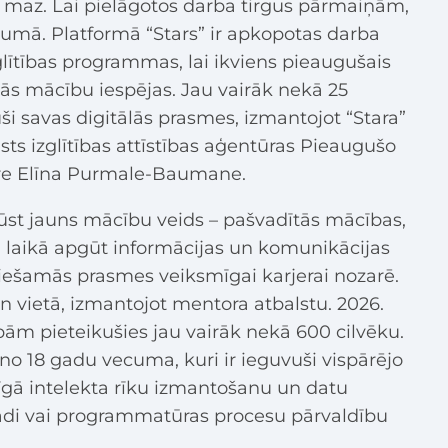
r maz. Lai pielāgotos darba tirgus pārmaiņām,
rumā. Platformā “Stars” ir apkopotas darba
glītības programmas, lai ikviens pieaugušais
kās mācību iespējas. Jau vairāk nekā 25
ši savas digitālās prasmes, izmantojot “Stara”
sts izglītības attīstības aģentūras Pieaugušo
ore Elīna Purmale-Baumane.
gūst jauns mācību veids – pašvadītās mācības,
sā laikā apgūt informācijas un komunikācijas
iešamās prasmes veiksmīgai karjerai nozarē.
un vietā, izmantojot mentora atbalstu. 2026.
m pieteikušies jau vairāk nekā 600 cilvēku.
no 18 gadu vecuma, kuri ir ieguvuši vispārējo
līgā intelekta rīku izmantošanu un datu
rādi vai programmatūras procesu pārvaldību