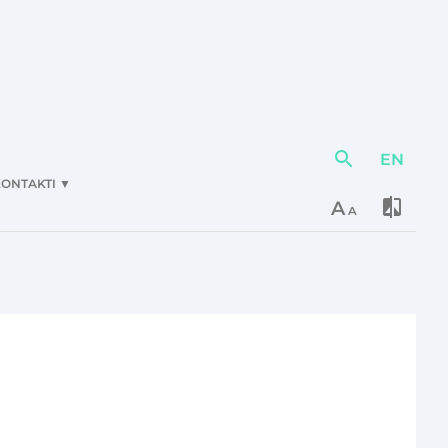
EN
Darbības
elementi
ONTAKTI
▼
A
A