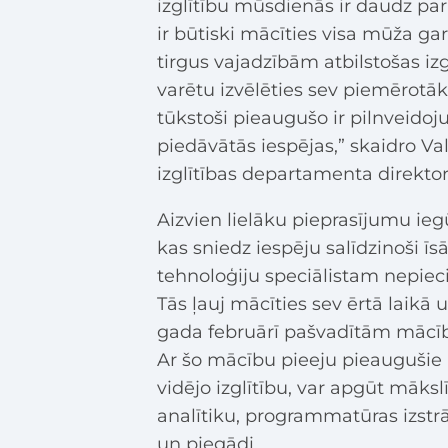
izglītību mūsdienās ir daudz pa
ir būtiski mācīties visa mūža ga
tirgus vajadzībām atbilstošas iz
varētu izvēlēties sev piemērotā
tūkstoši pieaugušo ir pilnveidoju
piedāvātās iespējas,” skaidro Val
izglītības departamenta direkt
Aizvien lielāku pieprasījumu ie
kas sniedz iespēju salīdzinoši ī
tehnoloģiju speciālistam nepiec
Tās ļauj mācīties sev ērtā laikā 
gada februārī pašvadītām mācībā
Ar šo mācību pieeju pieaugušie 
vidējo izglītību, var apgūt māks
analītiku, programmatūras izst
un piegādi.