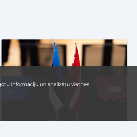
otu informāciju un analizētu vietnes
Sīkdatņu iestatījumi
KOMERCIALIZĀCIJA
PASĀKUMI
TEHNOLOĢIJAS