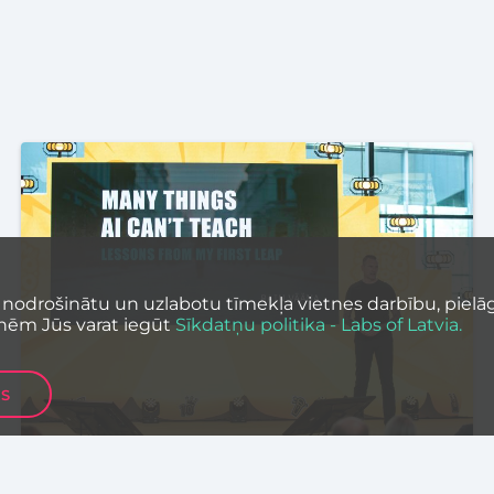
 nodrošinātu un uzlabotu tīmekļa vietnes darbību, pielāg
nēm Jūs varat iegūt
Sīkdatņu politika - Labs of Latvia.
ES
MĀKSLĪGAIS INTELEKTS
TEHNOLOĢIJAS