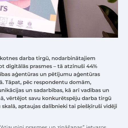
kotnes darba tirgū, nodarbinātajiem
ot digitālās prasmes – tā atzinuši 44%
īstības aģentūras un pētījumu aģentūras
ujā. Tāpat, pēc respondentu domām,
nikācijas un sadarbības, kā arī vadības un
, vērtējot savu konkurētspēju darba tirgū
skalā, aptaujas dalībnieki tai piešķīruši vidēji
Atjaunini prasmes un zināšanas” ietvaros