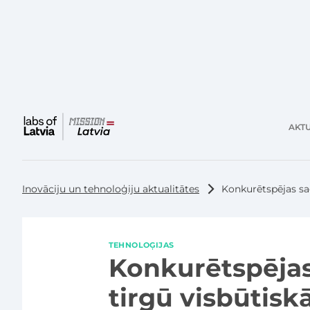
AKTU
Galvenā
izvēlne
Inovāciju un tehnoloģiju aktualitātes
Konkurētspējas sag
TEHNOLOĢIJAS
Konkurētspējas
tirgū visbūtiskā