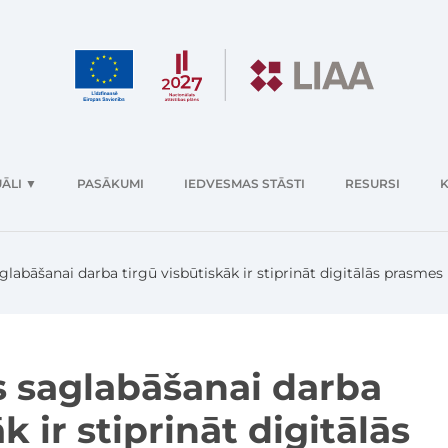
ĀLI
▼
PASĀKUMI
IEDVESMAS STĀSTI
RESURSI
K
labāšanai darba tirgū visbūtiskāk ir stiprināt digitālās prasmes
 saglabāšanai darba
k ir stiprināt digitālās