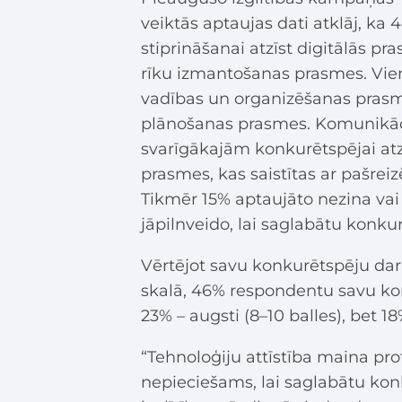
veiktās aptaujas dati atklāj, ka
stiprināšanai atzīst digitālās pr
rīku izmantošanas prasmes. Vi
vadības un organizēšanas prasm
plānošanas prasmes. Komunikāc
svarīgākajām konkurētspējai atzī
prasmes, kas saistītas ar pašrei
Tikmēr 15% aptaujāto nezina vai 
jāpilnveido, lai saglabātu konku
Vērtējot savu konkurētspēju dar
skalā, 46% respondentu savu konk
23% – augsti (8–10 balles), bet 18
“Tehnoloģiju attīstība maina pro
nepieciešams, lai saglabātu konk