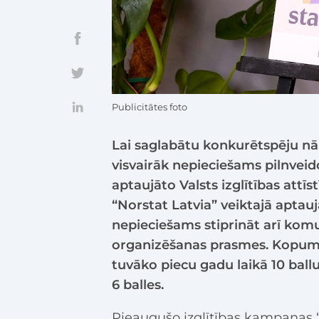
Publicitātes foto
Lai saglabātu konkurētspēju nā
visvairāk nepieciešams pilnveid
aptaujāto Valsts izglītības att
“Norstat Latvia” veiktajā apta
nepieciešams stiprināt arī komu
organizēšanas prasmes. Kopumā
tuvāko piecu gadu laikā 10 ballu 
6 balles.
Pieaugušo izglītības kampaņas “