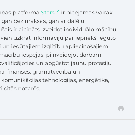
ības platformā
Stars
ir pieejamas vairāk
 gan bez maksas, gan ar daļēju
šais ir aicināts izveidot individuālo mācību
 vien uzkrāt informāciju par iepriekš iegūto
i un iegūtajiem izglītību apliecinošajiem
mācību iespējas, pilnveidojot darbam
alificējoties un apgūstot jaunu profesiju
a, finanses, grāmatvedība un
 komunikācijas tehnoloģijas, enerģētika,
ī citās nozarēs.