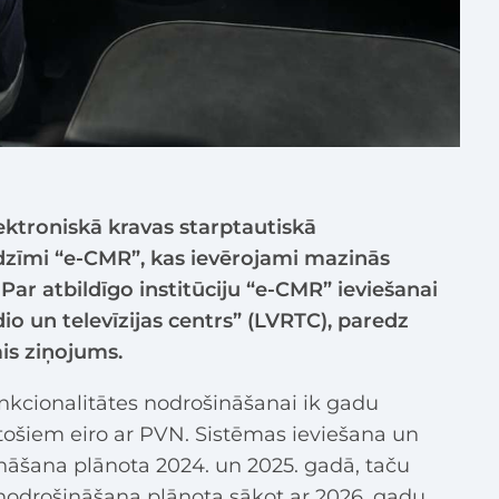
lektroniskā kravas starptautiskā
īmi “e-CMR”, kas ievērojami mazinās
ar atbildīgo institūciju “e-CMR” ieviešanai
dio un televīzijas centrs” (LVRTC), paredz
is ziņojums.
unkcionalitātes nodrošināšanai ik gadu
stošiem eiro ar PVN. Sistēmas ieviešana un
ināšana plānota 2024. un 2025. gadā, taču
 nodrošināšana plānota sākot ar 2026. gadu.