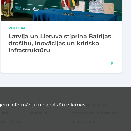
POLITIKA
Latvija un Lietuva stiprina Baltijas
drošību, inovācijas un kritisko
infrastruktūru
otu informāciju un analizētu vietnes
li
Resursi
Sīkdatņu politika
Sek
izvē
kumi
Kontakti
Vietnes piekļūstamība
smas stāsti
Lapas karte