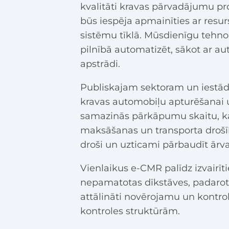
kvalitāti kravas pārvadājumu pro
būs iespēja apmainīties ar resu
sistēmu tīklā. Mūsdienīgu tehno
pilnībā automatizēt, sākot ar au
apstrādi.
Publiskajam sektoram un iestād
kravas automobiļu apturēšanai 
samazinās pārkāpumu skaitu, kas 
maksāšanas un transporta drošīb
droši un uzticami pārbaudīt ār
Vienlaikus e-CMR palīdz izvairī
nepamatotas dīkstāves, padarot
attālināti novērojamu un kontr
kontroles struktūrām.