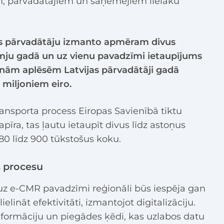
, pārvadātājiem un saņēmējiem lielāku
as pārvadātāju izmanto apmēram divus
ju gadā un uz vienu pavadzīmi ietaupījums
venām aplēsēm Latvijas pārvadātāji gadā
 miljoniem eiro.
ransporta process Eiropas Savienībā tiktu
apīra, tas ļautu ietaupīt divus līdz astoņus
80 līdz 900 tūkstošus koku.
 procesu
z e-CMR pavadzīmi reģionāli būs iespēja gan
nāt efektivitāti, izmantojot digitalizāciju.
nformāciju un piegādes ķēdi, kas uzlabos datu