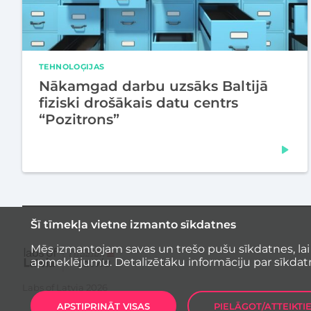
TEHNOLOĢIJAS
Nākamgad darbu uzsāks Baltijā
fiziski drošākais datu centrs
“Pozitrons”
Šī tīmekļa vietne izmanto sīkdatnes
Mēs izmantojam savas un trešo pušu sīkdatnes, lai
apmeklējumu. Detalizētāku informāciju par sīkdat
Labs of Latvia
2026
APSTIPRINĀT VISAS
PIELĀGOT/ATTEIKTI