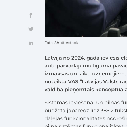
Foto: Shutterstock
Latvijā no 2024. gada ieviesīs e
autopārvadājumu līguma pavadz
izmaksas un laiku uzņēmējiem. P
noteikta VAS “Latvijas Valsts ra
valdībā pieņemtais konceptuāla
Sistēmas ieviešanai un pilnas f
budžetā jāparedz līdz 385,2 tūk
daļējas funkcionalitātes nodroš
pilna sistēmas funkcionalitātes