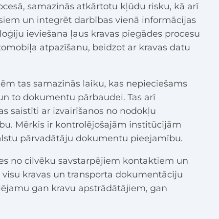
cesā, samazinās atkārtotu kļūdu risku, kā arī
rsiem un integrēt darbības vienā informācijas
loģiju ieviešana ļaus kravas piegādes procesu
tomobiļa atpazīšanu, beidzot ar kravas datu
ēm tas samazinās laiku, kas nepieciešams
un to dokumentu pārbaudei. Tas arī
saistīti ar izvairīšanos no nodokļu
u. Mērķis ir kontrolējošajām institūcijām
valstu pārvadātāju dokumentu pieejamību.
ties no cilvēku savstarpējiem kontaktiem un
 visu kravas un transporta dokumentāciju
olējamu gan kravu apstrādātājiem, gan