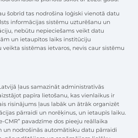
jau šobrīd tas nodrošina loģiski vienotā datu
alsts informācijas sistēmu uzturēšanu un
grāciju, nebūtu nepieciešams veikt datu
m un ietaupītos laiks institūciju
u veikta sistēmas ietvaros, nevis caur sistēmu
tvijā ļaus samazināt administratīvās
zstājot papīra lietošanu, kas vienlaikus ir
ais risinājums ļaus labāk un ātrāk organizēt
ijas pārraidi un norēķinus, un ietaupīs laiku.
“e-CMR” pavadzīme dos pieeju reāllaika
m un nodrošinās automātisku datu pārraidi