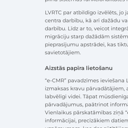
LVRTC par atbildīgo izvēlēts, jo 
centra darbību, kā arī dažādu v
darbību. Līdz ar to, veicot inte
migrāciju starp dažādām sistēmā
pieprasījumu apstrādei, kas tikt
savietotājiem.
Aizstās papīra lietošanu
“e-CMR” pavadzīmes ieviešana La
izmaksas kravu pārvadātājiem, ai
labvēlīgi videi. Tāpat mūsdienīg
pārvadājumus, paātrinot informāc
Vienlaikus pārskatāmības ziņā 
informācijai, precīzākiem datie