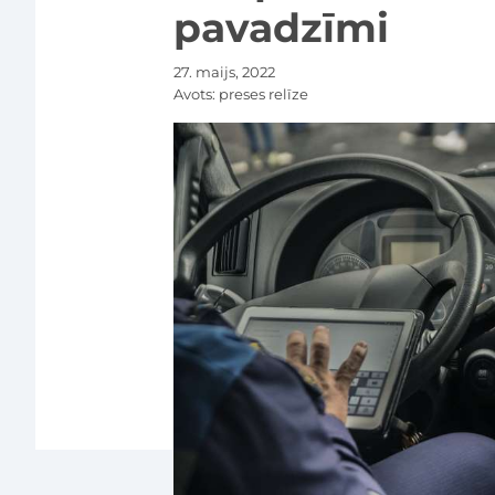
pavadzīmi
27. maijs, 2022
Avots:
preses relīze