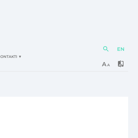
EN
Darbības
elementi
ONTAKTI
▼
A
A