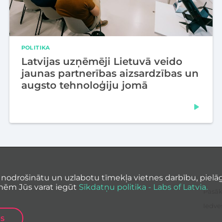
POLITIKA
Latvijas uzņēmēji Lietuvā veido
jaunas partnerības aizsardzības un
augsto tehnoloģiju jomā
 nodrošinātu un uzlabotu tīmekļa vietnes darbību, pielāg
Aktuā
nēm Jūs varat iegūt
Sīkdatņu politika - Labs of Latvia.
Pasā
Iedve
ES