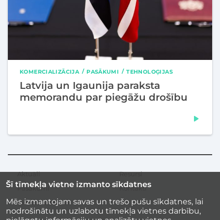
KOMERCIALIZĀCIJA
PASĀKUMI
TEHNOLOĢIJAS
Latvija un Igaunija paraksta
memorandu par piegāžu drošību
Aktuāli
Resursi
Sekundārā
Šī tīmekļa vietne izmanto sīkdatnes
izvēlne
Pasākumi
Kontakti
Mēs izmantojam savas un trešo pušu sīkdatnes, lai
Iedvesmas stāsti
nodrošinātu un uzlabotu tīmekļa vietnes darbību,