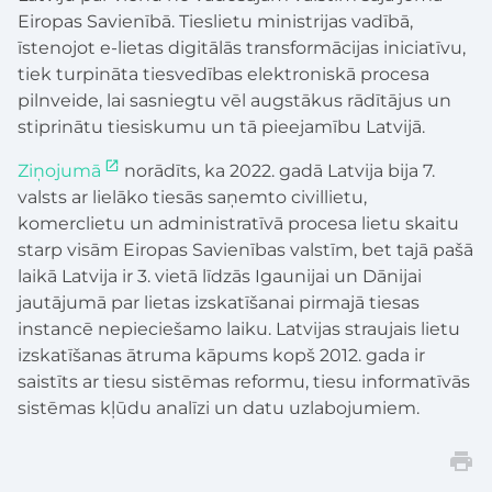
Eiropas Savienībā. Tieslietu ministrijas vadībā,
īstenojot e-lietas digitālās transformācijas iniciatīvu,
tiek turpināta tiesvedības elektroniskā procesa
pilnveide, lai sasniegtu vēl augstākus rādītājus un
stiprinātu tiesiskumu un tā pieejamību Latvijā.
Ziņojumā
norādīts, ka 2022. gadā Latvija bija 7.
valsts ar lielāko tiesās saņemto civillietu,
komerclietu un administratīvā procesa lietu skaitu
starp visām Eiropas Savienības valstīm, bet tajā pašā
laikā Latvija ir 3. vietā līdzās Igaunijai un Dānijai
jautājumā par lietas izskatīšanai pirmajā tiesas
instancē nepieciešamo laiku. Latvijas straujais lietu
izskatīšanas ātruma kāpums kopš 2012. gada ir
saistīts ar tiesu sistēmas reformu, tiesu informatīvās
sistēmas kļūdu analīzi un datu uzlabojumiem.