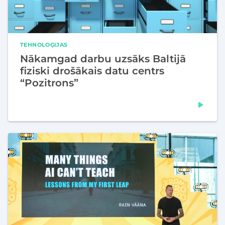
TEHNOLOĢIJAS
Nākamgad darbu uzsāks Baltijā
fiziski drošākais datu centrs
“Pozitrons”