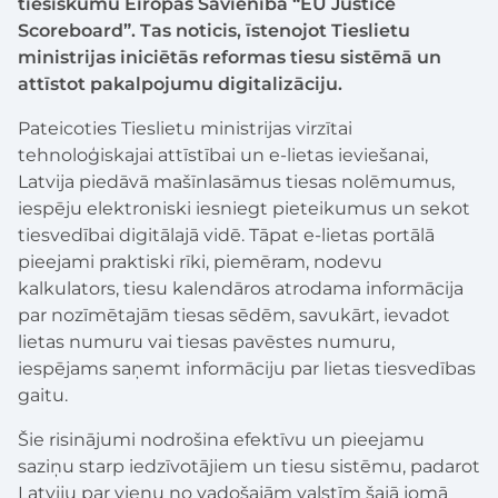
tiesiskumu Eiropas Savienībā “EU Justice
Scoreboard”. Tas noticis, īstenojot Tieslietu
ministrijas iniciētās reformas tiesu sistēmā un
attīstot pakalpojumu digitalizāciju.
Pateicoties Tieslietu ministrijas virzītai
tehnoloģiskajai attīstībai un e-lietas ieviešanai,
Latvija piedāvā mašīnlasāmus tiesas nolēmumus,
iespēju elektroniski iesniegt pieteikumus un sekot
tiesvedībai digitālajā vidē. Tāpat e-lietas portālā
pieejami praktiski rīki, piemēram, nodevu
kalkulators, tiesu kalendāros atrodama informācija
par nozīmētajām tiesas sēdēm, savukārt, ievadot
lietas numuru vai tiesas pavēstes numuru,
iespējams saņemt informāciju par lietas tiesvedības
gaitu.
Šie risinājumi nodrošina efektīvu un pieejamu
saziņu starp iedzīvotājiem un tiesu sistēmu, padarot
Latviju par vienu no vadošajām valstīm šajā jomā