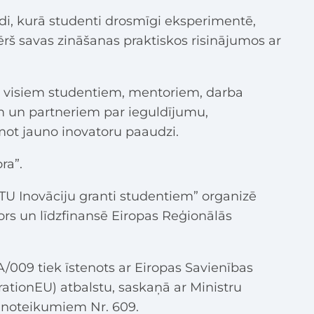
idi, kurā studenti drosmīgi eksperimentē,
ērš savas zināšanas praktiskos risinājumos ar
 visiem studentiem, mentoriem, darba
em un partneriem par ieguldījumu,
mot jauno inovatoru paaudzi.
ra”.
LBTU Inovāciju granti studentiem” organizē
rs un līdzfinansē Eiropas Reģionālās
FLA/009 tiek īstenots ar Eiropas Savienības
tionEU) atbalstu, saskaņā ar Ministru
a noteikumiem Nr. 609.