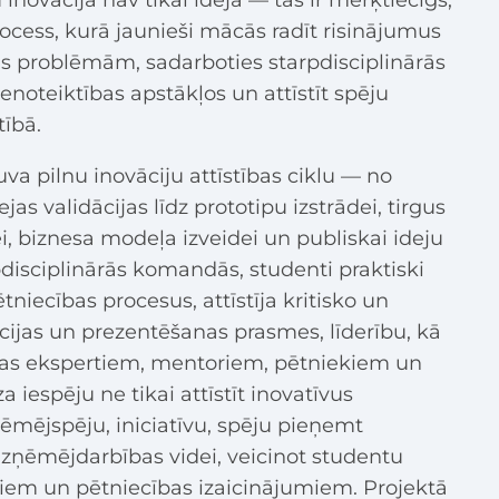
 inovācija nav tikai ideja — tas ir mērķtiecīgs,
rocess, kurā jaunieši mācās radīt risinājumus
as problēmām, sadarboties starpdisciplinārās
teiktības apstākļos un attīstīt spēju
tībā.
a pilnu inovāciju attīstības ciklu — no
as validācijas līdz prototipu izstrādei, tirgus
ei, biznesa modeļa izveidei un publiskai ideju
disciplinārās komandās, studenti praktiski
iecības procesus, attīstīja kritisko un
ijas un prezentēšanas prasmes, līderību, kā
rijas ekspertiem, mentoriem, pētniekiem un
espēju ne tikai attīstīt inovatīvus
ņēmējspēju, iniciatīvu, spēju pieņemt
zņēmējdarbības videi, veicinot studentu
iem un pētniecības izaicinājumiem. Projektā