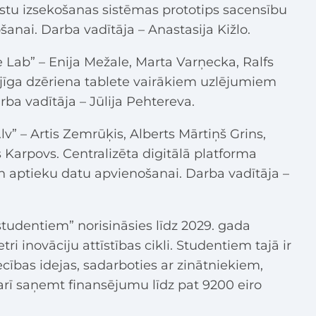
istu izsekošanas sistēmas prototips sacensību
šanai. Darba vadītāja – Anastasija Kižlo.
 Lab” – Enija Mežale, Marta Varņecka, Ralfs
jīga dzēriena tablete vairākiem uzlējumiem
ba vadītāja – Jūlija Pehtereva.
v” – Artis Zemrūķis, Alberts Mārtiņš Grins,
Karpovs. Centralizēta digitālā platforma
 un aptieku datu apvienošanai. Darba vadītāja –
studentiem” norisināsies līdz 2029. gada
tri inovāciju attīstības cikli. Studentiem tajā ir
iecības idejas, sadarboties ar zinātniekiem,
ī saņemt finansējumu līdz pat 9200 eiro