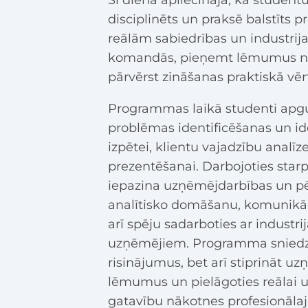
Šī diena apliecināja, ka studentu
disciplinēts un praksē balstīts p
reālām sabiedrības un industrij
komandās, pieņemt lēmumus neno
pārvērst zināšanas praktiskā vēr
Programmas laikā studenti apguv
problēmas identificēšanas un idej
izpētei, klientu vajadzību analīz
prezentēšanai. Darbojoties starp
iepazina uzņēmējdarbības un pētn
analītisko domāšanu, komunikāc
arī spēju sadarboties ar indust
uzņēmējiem. Programma sniedza i
risinājumus, bet arī stiprināt uz
lēmumus un pielāgoties reālai u
gatavību nākotnes profesionālaj