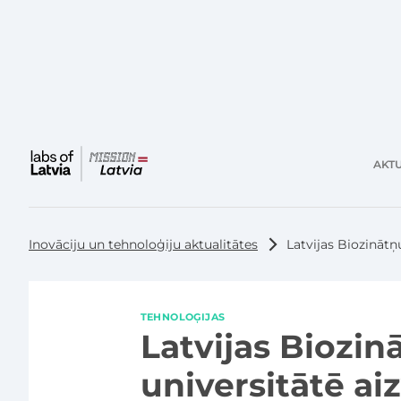
AKTU
Galvenā
izvēlne
Inovāciju un tehnoloģiju aktualitātes
Latvijas Biozinātņ
TEHNOLOĢIJAS
Latvijas Biozin
universitātē a