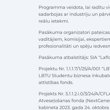
Programma veidota, lai radītu v
sadarbojas ar industriju un pārv
reālu ietekmi.
Pasākuma organizatori pateicas
vadītājiem, komisijai, eksperti
profesionalitāti un spēju iedves
Pasākuma atbalstītājs: SIA “Laflo
Projektu Nr. 1.1.1.7/1/25/A/001 “
LBTU Studentu biznesa inkubato
attīstības fonds.
Projekts Nr. 5.1.1.2.i.0/3/24/A/C
Atveseļošanas fonda (NextGenera
kabineta 2023. gada 24. oktobr