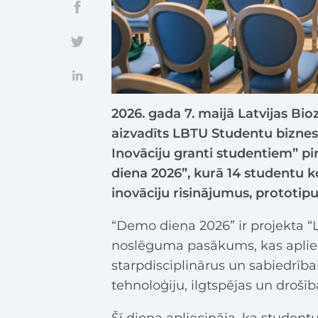
2026. gada 7. maijā Latvijas Bi
aizvadīts LBTU Studentu biznes
Inovāciju granti studentiem” 
diena 2026”, kurā 14 studentu 
inovāciju risinājumus, prototipu
“Demo diena 2026” ir projekta “
noslēguma pasākums, kas aplieci
starpdisciplinārus un sabiedrība
tehnoloģiju, ilgtspējas un drošī