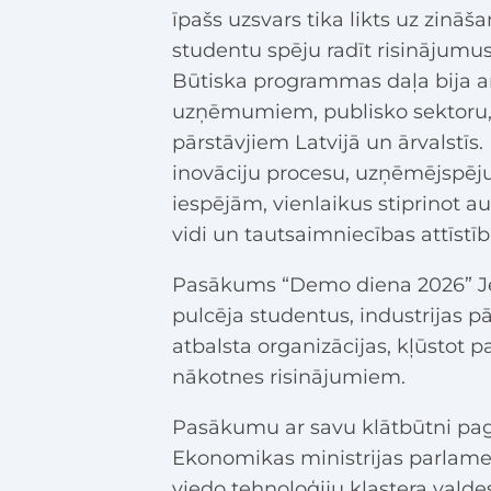
īpašs uzsvars tika likts uz zināš
studentu spēju radīt risinājumus
Būtiska programmas daļa bija ar
uzņēmumiem, publisko sektoru, 
pārstāvjiem Latvijā un ārvalstīs
inovāciju procesu, uzņēmējspēju
iespējām, vienlaikus stiprinot a
vidi un tautsaimniecības attīstīb
Pasākums “Demo diena 2026” Jel
pulcēja studentus, industrijas p
atbalsta organizācijas, kļūstot
nākotnes risinājumiem.
Pasākumu ar savu klātbūtni pago
Ekonomikas ministrijas parlamen
viedo tehnoloģiju klastera valdes