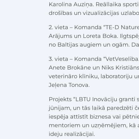
Karolina Auziņa. Reāllaika sport
drošības un vizualizācijas uzlabo
2. vieta – Komanda “TE-D Nature
Arājums un Loreta Boka. Ilgtspē
no Baltijas augiem un ogām. Dar
3. vieta – Komanda “VetVeseliba.l
Anete Brokāne un Niks Kristiāns 
veterināro klīniku, laboratoriju
Jeļena Tonova.
Projekts “LBTU Inovāciju granti 
jūnijam, un tās laikā paredzēti če
iespēja attīstīt biznesa vai pētn
mentoriem un uzņēmējiem, kā ar
ideju realizācijai.