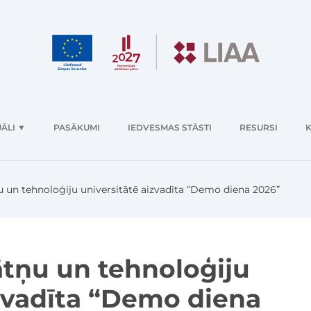
ĀLI
▼
PASĀKUMI
IEDVESMAS STĀSTI
RESURSI
K
u un tehnoloģiju universitātē aizvadīta “Demo diena 2026”
ātņu un tehnoloģiju
izvadīta “Demo diena