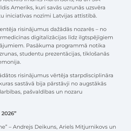
Uldis Ameriks, kuri savās uzrunās uzsvēra
 iniciatīvas nozīmi Latvijas attīstībā.
ntēja risinājumus dažādās nozarēs – no
medicīnas digitalizācijas līdz ilgtspējīgiem
inājumiem. Pasākuma programmā notika
zrunas, studentu prezentācijas, tīklošanās
emonija.
dātos risinājumus vērtēja starpdisciplināra
 kuras sastāvā bija pārstāvji no augstākās
darbības, pašvaldības un nozaru
 2026”
me” – Andrejs Deikuns, Ariels Mitjurnikovs un