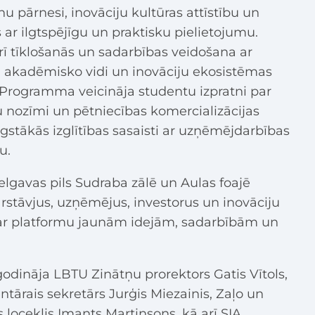
anu pārnesi, inovāciju kultūras attīstību un
 ar ilgtspējīgu un praktisku pielietojumu.
ī tīklošanās un sadarbības veidošana ar
akadēmisko vidi un inovāciju ekosistēmas
. Programma veicināja studentu izpratni par
 nozīmi un pētniecības komercializācijas
ugstākās izglītības sasaisti ar uzņēmējdarbības
u.
gavas pils Sudraba zālē un Aulas foajē
ārstāvjus, uzņēmējus, investorus un inovāciju
 par platformu jaunām idejām, sadarbībām un
dināja LBTU Zinātņu prorektors Gatis Vītols,
tārais sekretārs Jurģis Miezainis, Zaļo un
 loceklis Imants Martinsons, kā arī SIA