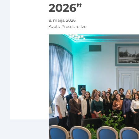
2026”
8. maijs, 2026
Avots:
Preses relīze