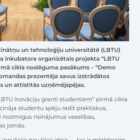
ozinātņu un tehnoloģiju universitātē (LBTU)
a inkubatora organizētais projekta “LBTU
pirmā cikla noslēguma pasākums – “Demo
komandas prezentēja savus izstrādātos
s un attīstītās uzņēmējspējas.
LBTU Inovāciju granti studentiem” pirmā cikla
nāja studentu spēju radīt praktiskus,
i nozīmīgus risinājumus veselības,
bas jomās.