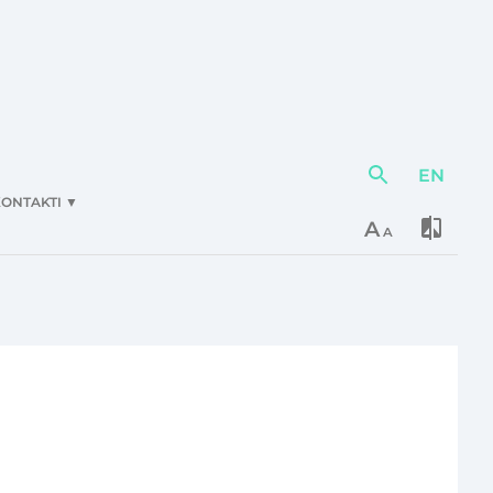
EN
Darbības
elementi
ONTAKTI
▼
A
A