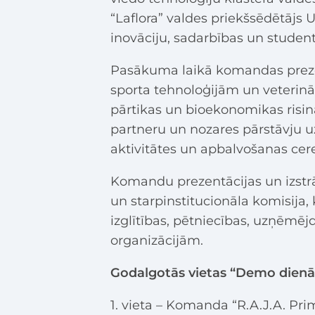
“Laflora” valdes priekšsēdētājs 
inovāciju, sadarbības un studentu
Pasākuma laikā komandas preze
sporta tehnoloģijām un veterinār
pārtikas un bioekonomikas ris
partneru un nozares pārstāvju u
aktivitātes un apbalvošanas cer
Komandu prezentācijas un izstrā
un starpinstitucionāla komisija,
izglītības, pētniecības, uzņēmēj
organizācijām.
Godalgotās vietas “Demo dienā
1. vieta – Komanda “R.A.J.A. Pri