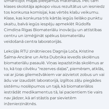
izmantojot mājās pieejamus materiālus. Pēc tam
klases skolotāja apkopo visus rezultātus un iesniedz
tos konkursa komisijai, kas vērtēs klašu veikumu.
Klase, kas konkursa trīs kārtās iegūs lielāko punktu
skaitu, balvā iegūs iespēju apmeklēt Rūdolfa
Cimdiņa Rīgas Biomateriālu inovāciju un attīstības
centru un izmēģināt spēkus biomateriālu
veidošanā centra laboratorijās.
Lekcijās RTU zinātnieces Dagnija Loča, Kristīne
Šalma-Ancāne un Arita Dubņika ievedīs skolēnus
biomateriālu pasaulē. Viņas iepazīstinās skolēnus ar
to, kā top cilvēku “rezerves daļas”, piemēram, atklās,
vai ar jūras gliemežvākiem var aizvietot zobus un vai
ādu var izaudzēt laboratorijā, izglītos zāļu piegādes
sistēmu noslēpumos un tajā, kā biomateriālos
iestrādāt medikamentus tā, lai pacientiem tie vairs
nav jādzer, kā arī stāstīs par sievietēm
inženierzinātnēs.