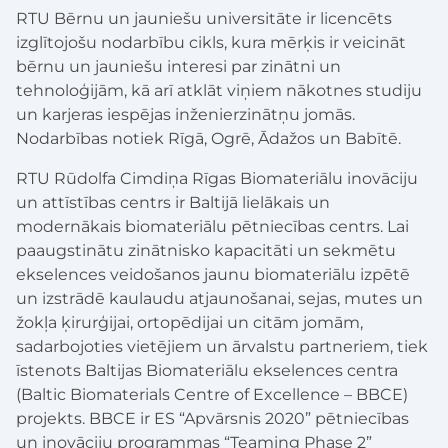
RTU Bērnu un jauniešu universitāte ir licencēts
izglītojošu nodarbību cikls, kura mērķis ir veicināt
bērnu un jauniešu interesi par zinātni un
tehnoloģijām, kā arī atklāt viņiem nākotnes studiju
un karjeras iespējas inženierzinātņu jomās.
Nodarbības notiek Rīgā, Ogrē, Ādažos un Babītē.
RTU Rūdolfa Cimdiņa Rīgas Biomateriālu inovāciju
un attīstības centrs ir Baltijā lielākais un
modernākais biomateriālu pētniecības centrs. Lai
paaugstinātu zinātnisko kapacitāti un sekmētu
ekselences veidošanos jaunu biomateriālu izpētē
un izstrādē kaulaudu atjaunošanai, sejas, mutes un
žokļa ķirurģijai, ortopēdijai un citām jomām,
sadarbojoties vietējiem un ārvalstu partneriem, tiek
īstenots Baltijas Biomateriālu ekselences centra
(Baltic Biomaterials Centre of Excellence – BBCE)
projekts. BBCE ir ES “Apvārsnis 2020” pētniecības
un inovāciju programmas “Teaming Phase 2”