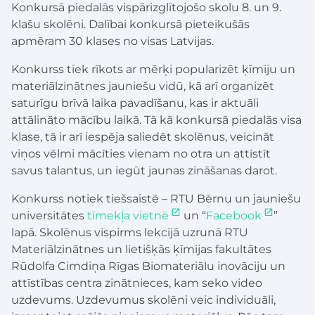
Konkursā piedalās vispārizglītojošo skolu 8. un 9.
klašu skolēni. Dalībai konkursā pieteikušās
apmēram 30 klases no visas Latvijas.
Konkurss tiek rīkots ar mērķi popularizēt ķīmiju un
materiālzinātnes jauniešu vidū, kā arī organizēt
saturīgu brīvā laika pavadīšanu, kas ir aktuāli
attālināto mācību laikā. Tā kā konkursā piedalās visa
klase, tā ir arī iespēja saliedēt skolēnus, veicināt
viņos vēlmi mācīties vienam no otra un attīstīt
savus talantus, un iegūt jaunas zināšanas darot.
Konkurss notiek tiešsaistē – RTU Bērnu un jauniešu
universitātes
tīmekļa vietnē
un “
Facebook
”
lapā. Skolēnus vispirms lekcijā uzrunā RTU
Materiālzinātnes un lietišķās ķīmijas fakultātes
Rūdolfa Cimdiņa Rīgas Biomateriālu inovāciju un
attīstības centra zinātnieces, kam seko video
uzdevums. Uzdevumus skolēni veic individuāli,