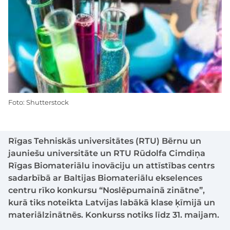
Foto: Shutterstock
Rīgas Tehniskās universitātes (RTU) Bērnu un
jauniešu universitāte un RTU Rūdolfa Cimdiņa
Rīgas Biomateriālu inovāciju un attīstības centrs
sadarbībā ar Baltijas Biomateriālu ekselences
centru rīko konkursu “Noslēpumainā zinātne”,
kurā tiks noteikta Latvijas labākā klase ķīmijā un
materiālzinātnēs. Konkurss notiks līdz 31. maijam.